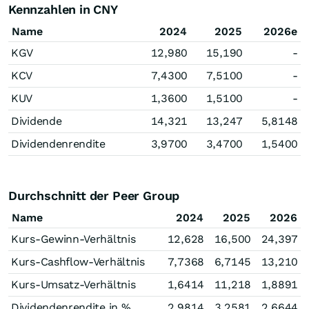
Kennzahlen in CNY
Name
2024
2025
2026e
KGV
12,980
15,190
-
KCV
7,4300
7,5100
-
KUV
1,3600
1,5100
-
Dividende
14,321
13,247
5,8148
Dividendenrendite
3,9700
3,4700
1,5400
Durchschnitt der Peer Group
Name
2024
2025
2026
Kurs-Gewinn-Verhältnis
12,628
16,500
24,397
Kurs-Cashflow-Verhältnis
7,7368
6,7145
13,210
Kurs-Umsatz-Verhältnis
1,6414
11,218
1,8891
Dividendenrendite in %
2,9814
3,2581
2,6644