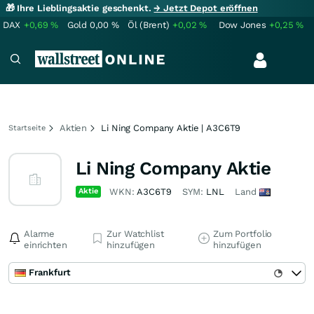
🎁 Ihre Lieblingsaktie geschenkt.
→ Jetzt Depot eröffnen
DAX
+0,69
%
Gold
0,00
%
Öl (Brent)
+0,02
%
Dow Jones
+0,25
%
Aktien
Li Ning Company Aktie | A3C6T9
Startseite
Li Ning Company Aktie
Aktie
WKN:
A3C6T9
SYM:
LNL
Land
Alarme
Zur Watchlist
Zum Portfolio
einrichten
hinzufügen
hinzufügen
Frankfurt