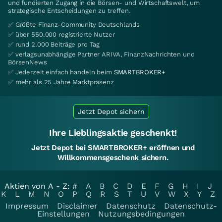
und fundierten Zugang in die Börsen- und Wirtschaftswelt, um
strategische Entscheidungen zu treffen.
✅ Größte Finanz-Community Deutschlands
✅ über 550.000 registrierte Nutzer
✅ rund 2.000 Beiträge pro Tag
✅ verlagsunabhängige Partner ARIVA, FinanzNachrichten und
BörsenNews
✅ Jederzeit einfach handeln beim
SMARTBROKER+
✅ mehr als 25 Jahre Marktpräsenz
Jetzt Depot sichern
Ihre Lieblingsaktie geschenkt!
Jetzt Depot bei SMARTBROKER+ eröffnen und
Willkommensgeschenk sichern.
Aktien von A - Z:
#
A
B
C
D
E
F
G
H
I
J
K
L
M
N
O
P
Q
R
S
T
U
V
W
X
Y
Z
Impressum
Disclaimer
Datenschutz
Datenschutz-
Einstellungen
Nutzungsbedingungen