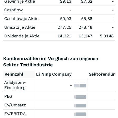
Gewinn je Aktie
29,13
27,62
-
Cashflow
-
-
-
Cashflow je Aktie
50,93
55,88
-
Umsatz je Aktie
277,25
278,48
-
Dividende je Aktie
14,321
13,247
5,8148
Kurskennzahlen im Vergleich zum eigenen
Sektor Textilindustrie
Kennzahl
Li Ning Company
Sektorendurc
Analysten-
-
4
Einstufung
PEG
EV/Umsatz
EV/EBITDA