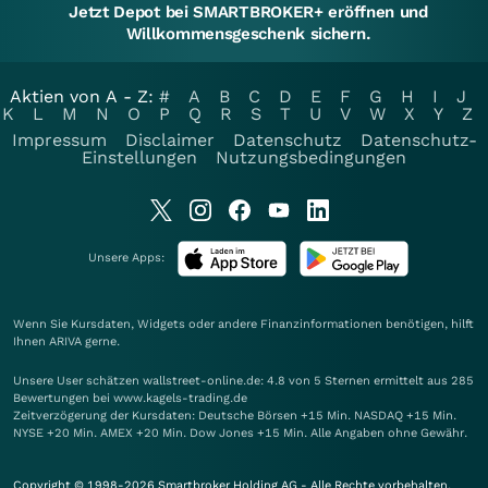
Jetzt Depot bei SMARTBROKER+ eröffnen und
Willkommensgeschenk sichern.
Aktien von A - Z:
#
A
B
C
D
E
F
G
H
I
J
K
L
M
N
O
P
Q
R
S
T
U
V
W
X
Y
Z
Impressum
Disclaimer
Datenschutz
Datenschutz-
Einstellungen
Nutzungsbedingungen
Unsere Apps:
Wenn Sie Kursdaten, Widgets oder andere Finanzinformationen benötigen, hilft
Ihnen
ARIVA
gerne.
Unsere User schätzen wallstreet-online.de: 4.8 von 5 Sternen ermittelt aus 285
Bewertungen bei www.kagels-trading.de
Zeitverzögerung der Kursdaten: Deutsche Börsen +15 Min. NASDAQ +15 Min.
NYSE +20 Min. AMEX +20 Min. Dow Jones +15 Min. Alle Angaben ohne Gewähr.
Copyright © 1998-2026 Smartbroker Holding AG - Alle Rechte vorbehalten.