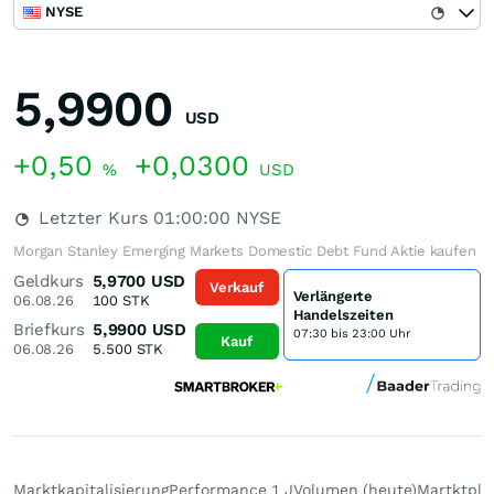
NYSE
5,9900
USD
+0,50
+0,0300
%
USD
Letzter Kurs
01:00:00
NYSE
Morgan Stanley Emerging Markets Domestic Debt Fund Aktie kaufen
Geldkurs
5,9700
USD
Verkauf
Verlängerte
06.08.26
100
STK
Handelszeiten
Briefkurs
5,9900
USD
07:30 bis 23:00 Uhr
Kauf
06.08.26
5.500
STK
Marktkapitalisierung
Performance 1 J
Volumen (heute)
Martktpla