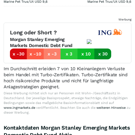
Marine Pet Trus/Ut USD
9,6
Marine Pet Trus/Ut USD
9,6
Werbung
Long oder Short ?
Morgan Stanley Emerging
Markets Domestic Debt Fund
x -30
x -10
x -3
x 3
x 10
x 30
Im Durchschnitt erleiden 7 von 10 Kleinanlegern Verluste
beim Handel mit Turbo-Zertifikaten. Turbo-Zertifikate sind
hoch risikoreiche Produkte und nicht für langfristige
Anlagestrategien geeignet.
Diese Werbung richtet sich nur an Personen mit Wohn-/Geschäftssitz in
Deutschland. Der jeweilige Basisprospekt, etwaige Nachträge, die Endgültigen
Bedingungen sowie das maßgebliche Basisinformationsblatt sind auf
www.ingmarkets.de
veröffentlicht. Beachten Sie auch die
weiteren Hinweise
zu
dieser Werbung.
Kontaktdaten Morgan Stanley Emerging Markets
Domestic Debt Fund Aktie