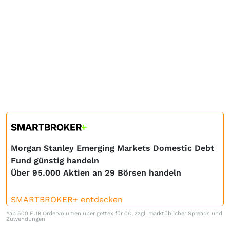
Morgan Stanley Emerging Markets Domestic Debt
Fund günstig handeln
Über 95.000 Aktien an 29 Börsen handeln
SMARTBROKER+ entdecken
*ab 500 EUR Ordervolumen über gettex für 0€, zzgl. marktüblicher Spreads und
Zuwendungen