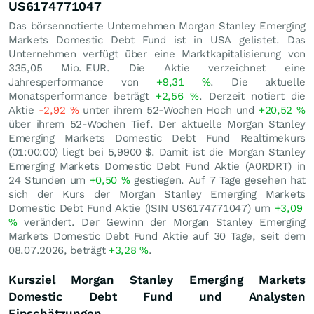
US6174771047
Das börsennotierte Unternehmen Morgan Stanley Emerging
Markets Domestic Debt Fund ist in USA gelistet. Das
Unternehmen verfügt über eine Marktkapitalisierung von
335,05 Mio.
EUR
. Die Aktie verzeichnet eine
Jahresperformance von
+9,31
%
. Die aktuelle
Monatsperformance beträgt
+2,56
%
. Derzeit notiert die
Aktie
-2,92
%
unter ihrem 52-Wochen Hoch und
+20,52
%
über ihrem 52-Wochen Tief. Der aktuelle Morgan Stanley
Emerging Markets Domestic Debt Fund Realtimekurs
(01:00:00) liegt bei 5,9900
$
. Damit ist die Morgan Stanley
Emerging Markets Domestic Debt Fund Aktie (A0RDRT) in
24 Stunden um
+0,50
%
gestiegen. Auf 7 Tage gesehen hat
sich der Kurs der Morgan Stanley Emerging Markets
Domestic Debt Fund Aktie (ISIN US6174771047) um
+3,09
%
verändert. Der Gewinn der Morgan Stanley Emerging
Markets Domestic Debt Fund Aktie auf 30 Tage, seit dem
08.07.2026, beträgt
+3,28
%
.
Kursziel Morgan Stanley Emerging Markets
Domestic Debt Fund und Analysten
Einschätzungen