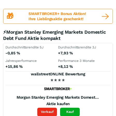
SMARTBROKER+ Bonus Aktion!
🎁
Ihre Lieblingsaktie geschenkt!
⚡Morgan Stanley Emerging Markets Domestic
Debt Fund Aktie kompakt
Durchschnittsrendite 5J
Durchschnittsrendite 3J
-0,85
%
+7,93
%
Jahresperformance
Performance 3 Monate
+15,86
%
+8,12
%
wallstreetONLINE Bewertung
⭐
⭐
⭐
⭐
Morgan Stanley Emerging Markets Domestic Debt Fund
Aktie kaufen
Verkauf
Kauf