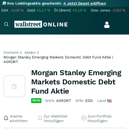
🎁 Ihre Lieblingsaktie geschenkt.
→ Jetzt Depot eröffnen
DAX
-0,09
%
Gold
+0,17
%
Öl (Brent)
+5,15
%
Dow Jones
-0,92
%
Aktien
Startseite
Morgan Stanley Emerging Markets Domestic Debt Fund Aktie |
A0RDRT
Morgan Stanley Emerging
Markets Domestic Debt
Fund Aktie
Aktie
WKN:
A0RDRT
SYM:
EDD
Land
Alarme
Zur Watchlist
Zum Portfolio
einrichten
hinzufügen
hinzufügen