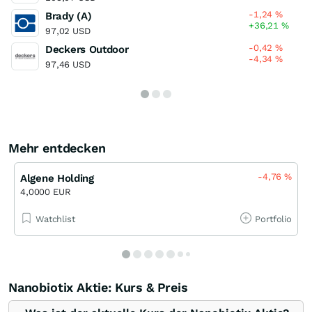
-1,24
%
Brady (A)
+36,21
%
97,02 USD
-0,42
%
Deckers Outdoor
-4,34
%
97,46 USD
Mehr entdecken
-4,76
%
Algene Holding
4,0000 EUR
Watchlist
Portfolio
Nanobiotix Aktie: Kurs & Preis