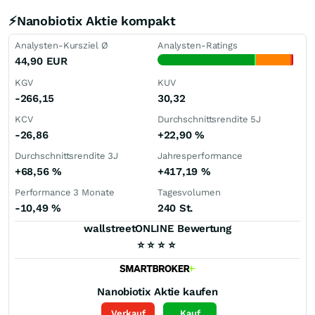
⚡Nanobiotix Aktie kompakt
Analysten-Kursziel Ø
Analysten-Ratings
44,90
EUR
KGV
KUV
-266,15
30,32
KCV
Durchschnittsrendite 5J
-26,86
+22,90
%
Durchschnittsrendite 3J
Jahresperformance
+68,56
%
+417,19
%
Performance 3 Monate
Tagesvolumen
-10,49
%
240 St.
wallstreetONLINE Bewertung
⭐
⭐
⭐
⭐
Nanobiotix
Aktie kaufen
Verkauf
Kauf