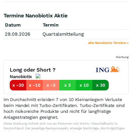
Termine Nanobiotix Aktie
Datum
Termin
29.09.2026
Quartalsmitteilung
alle Nanobiotix Termine »
Werbung
Long oder Short ?
Nanobiotix
x -30
x -10
x -3
x 3
x 10
x 30
Im Durchschnitt erleiden 7 von 10 Kleinanlegern Verluste
beim Handel mit Turbo-Zertifikaten. Turbo-Zertifikate sind
hoch risikoreiche Produkte und nicht für langfristige
Anlagestrategien geeignet.
Diese Werbung richtet sich nur an Personen mit Wohn-/Geschäftssitz in
Deutschland. Der jeweilige Basisprospekt, etwaige Nachträge, die Endgültigen