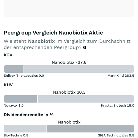
Peergroup Vergleich Nanobiotix Aktie
Wie steht
Nanobiotix
im Vergleich zum Durchschnitt
der entsprechenden Peergroup?
KGV
Nanobiotix -37,6
Enlivex Therapeutics
0,0
MannKind
283,5
KUV
Nanobiotix 30,3
Novavax
1,0
Krystal Biotech
19,0
Dividendenrendite in %
Nanobiotix
Bio-Techne
0,5
SIGA Technologies
9,5