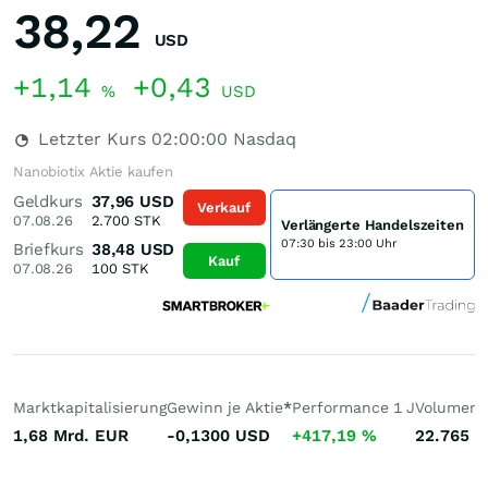
38,22
USD
+1,14
+0,43
%
USD
Letzter Kurs
02:00:00
Nasdaq
Nanobiotix Aktie kaufen
Geldkurs
37,96
USD
Verkauf
07.08.26
2.700
STK
Verlängerte Handelszeiten
07:30 bis 23:00 Uhr
Briefkurs
38,48
USD
Kauf
07.08.26
100
STK
Marktkapitalisierung
Gewinn je Aktie
*
Performance 1 J
Volumen 
1,68 Mrd.
EUR
-0,1300
USD
+417,19
%
22.765
S