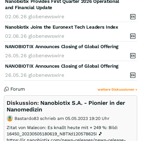
Nanobiotix Provides First Quarter 2026 Operational
and Financial Update
02.06.26
globenewswire
Nanobiotix Joins the Euronext Tech Leaders Index
02.06.26
globenewswire
NANOBIOTIX Announces Closing of Global Offering
26.05.26
globenewswire
NANOBIOTIX Announces Closing of Global Offering
26.05.26
globenewswire
Forum
weitere Diskussionen »
Diskussion:
Nanobiotix S.A. - Pionier in der
Nanomedizin
Bastardo83 schrieb am 05.05.2023 19:20 Uhr
Zitat von Malecon: Es knallt heute mit + 249 %: Bild:
16450_20230505180619_NBTXd120578625i 🎵
https://ir.nanobiotix.com/news-releases/news-release-