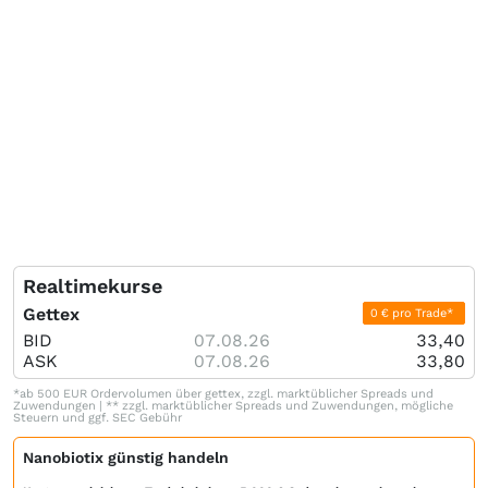
Realtimekurse
Gettex
0 € pro Trade*
BID
07.08.26
33,40
ASK
07.08.26
33,80
*ab 500 EUR Ordervolumen über gettex, zzgl. marktüblicher Spreads und
Zuwendungen | ** zzgl. marktüblicher Spreads und Zuwendungen, mögliche
Steuern und ggf. SEC Gebühr
Nanobiotix günstig handeln