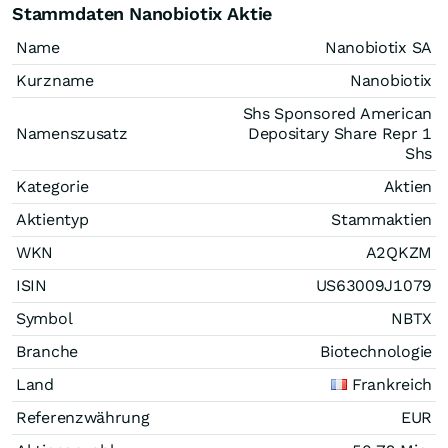
Stammdaten Nanobiotix Aktie
Name
Nanobiotix SA
Kurzname
Nanobiotix
Shs Sponsored American
Namenszusatz
Depositary Share Repr 1
Shs
Kategorie
Aktien
Aktientyp
Stammaktien
WKN
A2QKZM
ISIN
US63009J1079
Symbol
NBTX
Branche
Biotechnologie
Land
Frankreich
Referenzwährung
EUR