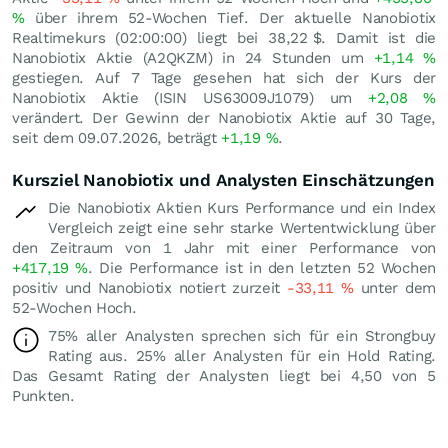
%
über ihrem 52-Wochen Tief. Der aktuelle Nanobiotix
Realtimekurs (02:00:00) liegt bei 38,22
$
. Damit ist die
Nanobiotix Aktie (A2QKZM) in 24 Stunden um
+1,14
%
gestiegen. Auf 7 Tage gesehen hat sich der Kurs der
Nanobiotix Aktie (ISIN US63009J1079) um
+2,08
%
verändert. Der Gewinn der Nanobiotix Aktie auf 30 Tage,
seit dem 09.07.2026, beträgt
+1,19
%
.
Kursziel Nanobiotix und Analysten Einschätzungen
Die Nanobiotix Aktien Kurs Performance und ein Index
Vergleich zeigt eine sehr starke Wertentwicklung über
den Zeitraum von 1 Jahr mit einer Performance von
+417,19
%
. Die Performance ist in den letzten 52 Wochen
positiv und Nanobiotix notiert zurzeit
-33,11
%
unter dem
52-Wochen Hoch.
75% aller Analysten sprechen sich für ein Strongbuy
Rating aus. 25% aller Analysten für ein Hold Rating.
Das Gesamt Rating der Analysten liegt bei 4,50 von 5
Punkten.