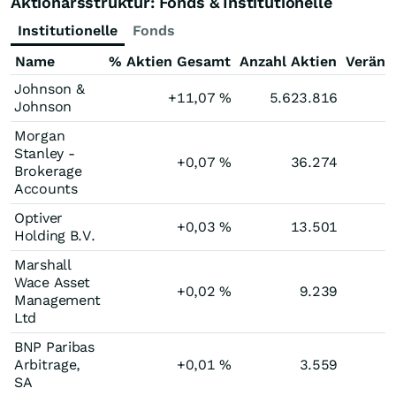
Aktionärsstruktur: Fonds & Institutionelle
Institutionelle
Fonds
Name
% Aktien Gesamt
Anzahl Aktien
Veränd
Johnson &
+11,07
%
5.623.816
Johnson
Morgan
Stanley -
+0,07
%
36.274
Brokerage
Accounts
Optiver
+0,03
%
13.501
Holding B.V.
Marshall
Wace Asset
+0,02
%
9.239
Management
Ltd
BNP Paribas
Arbitrage,
+0,01
%
3.559
SA