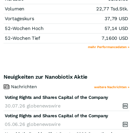
Volumen
22,77 Tsd.
Stk.
Vortageskurs
37,79
USD
52-Wochen Hoch
57,14
USD
52-Wochen Tief
7,1600
USD
mehr Performancedaten »
Neuigkeiten zur Nanobiotix Aktie
Nachrichten
weitere Nachrichten »
Voting Rights and Shares Capital of the Company
30.07.26
globenewswire
Voting Rights and Shares Capital of the Company
05.06.26
globenewswire