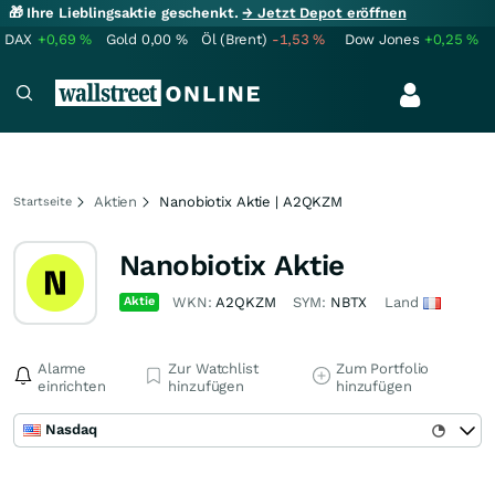
🎁 Ihre Lieblingsaktie geschenkt.
→ Jetzt Depot eröffnen
DAX
+0,69
%
Gold
0,00
%
Öl (Brent)
-1,53
%
Dow Jones
+0,25
%
Aktien
Nanobiotix Aktie | A2QKZM
Startseite
Nanobiotix Aktie
Aktie
WKN:
A2QKZM
SYM:
NBTX
Land
Alarme
Zur Watchlist
Zum Portfolio
einrichten
hinzufügen
hinzufügen
Nasdaq