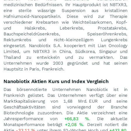
medizinischen Bedürfnissen. Ihr Hauptprodukt ist NBTXR3,
eine sterile wässrige Suspension aus kristallinen
Hafniumoxid-Nanopartikeln. Diese wird zur Therapie
verschiedener Krebsarten wie Weichteilsarkomen, Kopf-
und Halskrebs, Leberkrebs, Prostatakrebs,
Bauchspeicheldrüsenkrebs, Speiseröhrenkrebs,
Rektumkrebs und nicht-kleinzelligem Lungenkrebs
eingesetzt. Nanobiotix S.A. kooperiert mit Lian Oncology
Limited, um NBTXR3 in China, Südkorea, Singapur und
Thailand zu entwickeln und zu vermarkten. Das
Unternehmen wurde 2003 gegründet und hat seinen
Hauptsitz in Paris, Frankreich.
Nanobiotix Aktien Kurs und Index Vergleich
Das börsennotierte Unternehmen Nanobiotix ist in
Frankreich gelistet. Das Unternehmen verfügt über eine
Marktkapitalisierung von 1,68 Mrd.
EUR
und seine
Geschäftsaktivitäten sind vorwiegend der Branche
Biotechnologie zuzuordnen. Die Aktie verzeichnet eine
Jahresperformance von
+66,83
%
. Die aktuelle
Monatsperformance beträgt
+2,08
%
. Derzeit notiert die
Aktie
-33,11
%
unter ihrem 52-Wochen Hoch und
+433,80