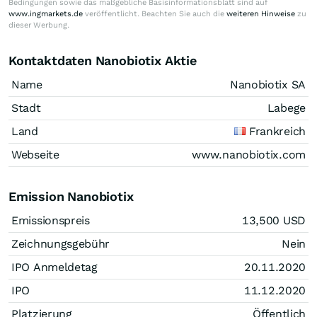
Bedingungen sowie das maßgebliche Basisinformationsblatt sind auf
www.ingmarkets.de
veröffentlicht. Beachten Sie auch die
weiteren Hinweise
zu
dieser Werbung.
Kontaktdaten Nanobiotix Aktie
Name
Nanobiotix SA
Stadt
Labege
Land
Frankreich
Webseite
www.nanobiotix.com
Emission Nanobiotix
Emissionspreis
13,500
USD
Zeichnungsgebühr
Nein
IPO Anmeldetag
20.11.2020
IPO
11.12.2020
Platzierung
Öffentlich