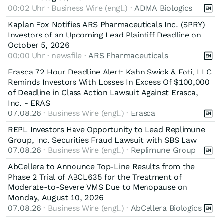
00:02 Uhr · Business Wire (engl.) ·
ADMA Biologics
Kaplan Fox Notifies ARS Pharmaceuticals Inc. (SPRY)
Investors of an Upcoming Lead Plaintiff Deadline on
October 5, 2026
00:00 Uhr · newsfile ·
ARS Pharmaceuticals
Erasca 72 Hour Deadline Alert: Kahn Swick & Foti, LLC
Reminds Investors With Losses In Excess Of $100,000
of Deadline in Class Action Lawsuit Against Erasca,
Inc. - ERAS
07.08.26
· Business Wire (engl.) ·
Erasca
REPL Investors Have Opportunity to Lead Replimune
Group, Inc. Securities Fraud Lawsuit with SBS Law
07.08.26
· Business Wire (engl.) ·
Replimune Group
AbCellera to Announce Top-Line Results from the
Phase 2 Trial of ABCL635 for the Treatment of
Moderate-to-Severe VMS Due to Menopause on
Monday, August 10, 2026
07.08.26
· Business Wire (engl.) ·
AbCellera Biologics