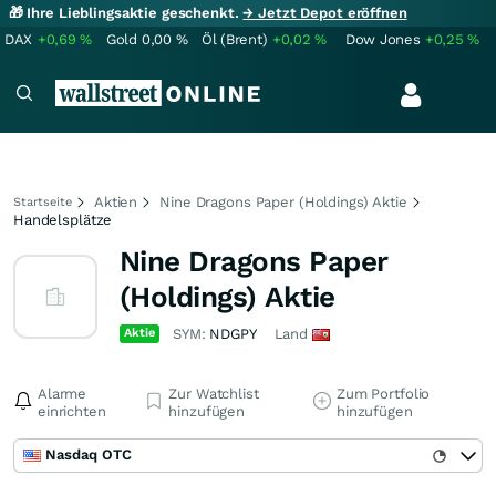
🎁 Ihre Lieblingsaktie geschenkt.
→ Jetzt Depot eröffnen
DAX
+0,69
%
Gold
0,00
%
Öl (Brent)
+0,02
%
Dow Jones
+0,25
%
Aktien
Nine Dragons Paper (Holdings) Aktie
Startseite
Handelsplätze
Nine Dragons Paper
(Holdings) Aktie
Aktie
SYM:
NDGPY
Land
Alarme
Zur Watchlist
Zum Portfolio
einrichten
hinzufügen
hinzufügen
Nasdaq OTC