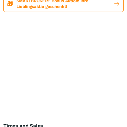
SMARTBROKER+ Bonus Aktion! Ihre
🎁
Lieblingsaktie geschenkt!
Times and Sales