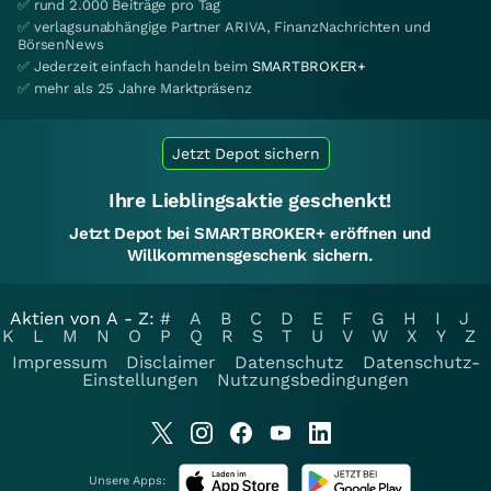
✅ rund 2.000 Beiträge pro Tag
✅ verlagsunabhängige Partner ARIVA, FinanzNachrichten und
BörsenNews
✅ Jederzeit einfach handeln beim
SMARTBROKER+
✅ mehr als 25 Jahre Marktpräsenz
Jetzt Depot sichern
Ihre Lieblingsaktie geschenkt!
Jetzt Depot bei SMARTBROKER+ eröffnen und
Willkommensgeschenk sichern.
Aktien von A - Z:
#
A
B
C
D
E
F
G
H
I
J
K
L
M
N
O
P
Q
R
S
T
U
V
W
X
Y
Z
Impressum
Disclaimer
Datenschutz
Datenschutz-
Einstellungen
Nutzungsbedingungen
Unsere Apps: