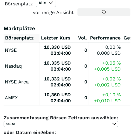
Alle
Börsenplatz
vorherige Ansicht
Marktplätze
Börsenplatz
Letzter Kurs
Vol.
Performance
Ges
10,330
USD
0,00
%
NYSE
0
02:04:00
0,000
USD
10,335
USD
+0,05
%
Nasdaq
0
02:04:00
+0,005
USD
10,332
USD
+0,02
%
NYSE Arca
0
02:04:00
+0,002
USD
10,360
USD
+0,10
%
AMEX
0
02:04:00
+0,010
USD
Zusammenfassung Börsen Zeitraum auswählen:
heute
oder Datum eingeben: