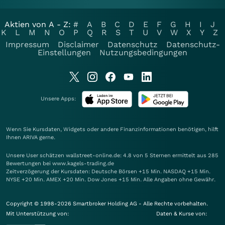
Aktien von A - Z:
#
A
B
C
D
E
F
G
H
I
J
K
L
M
N
O
P
Q
R
S
T
U
V
W
X
Y
Z
Impressum
Disclaimer
Datenschutz
Datenschutz-
Einstellungen
Nutzungsbedingungen
Unsere Apps:
Wenn Sie Kursdaten, Widgets oder andere Finanzinformationen benötigen, hilft
Ihnen
ARIVA
gerne.
Unsere User schätzen wallstreet-online.de: 4.8 von 5 Sternen ermittelt aus 285
Bewertungen bei www.kagels-trading.de
Zeitverzögerung der Kursdaten: Deutsche Börsen +15 Min. NASDAQ +15 Min.
NYSE +20 Min. AMEX +20 Min. Dow Jones +15 Min. Alle Angaben ohne Gewähr.
Copyright © 1998-2026 Smartbroker Holding AG - Alle Rechte vorbehalten.
Mit Unterstützung von:
Daten & Kurse von: