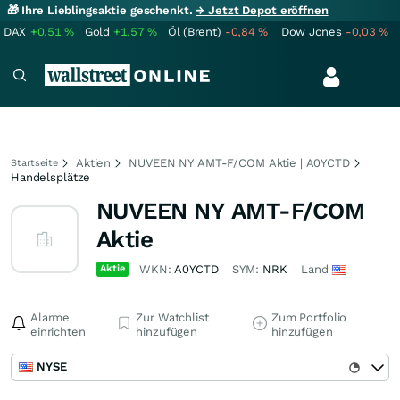
🎁 Ihre Lieblingsaktie geschenkt.
→ Jetzt Depot eröffnen
DAX
+0,51
%
Gold
+1,57
%
Öl (Brent)
-0,84
%
Dow Jones
-0,03
%
Aktien
NUVEEN NY AMT-F/COM Aktie | A0YCTD
Startseite
Handelsplätze
NUVEEN NY AMT-F/COM
Aktie
Aktie
WKN:
A0YCTD
SYM:
NRK
Land
Alarme
Zur Watchlist
Zum Portfolio
einrichten
hinzufügen
hinzufügen
NYSE