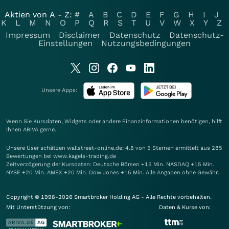
Aktien von A - Z:
#
A
B
C
D
E
F
G
H
I
J
K
L
M
N
O
P
Q
R
S
T
U
V
W
X
Y
Z
Impressum
Disclaimer
Datenschutz
Datenschutz-
Einstellungen
Nutzungsbedingungen
Unsere Apps:
Wenn Sie Kursdaten, Widgets oder andere Finanzinformationen benötigen, hilft
Ihnen
ARIVA
gerne.
Unsere User schätzen wallstreet-online.de: 4.8 von 5 Sternen ermittelt aus 285
Bewertungen bei www.kagels-trading.de
Zeitverzögerung der Kursdaten: Deutsche Börsen +15 Min. NASDAQ +15 Min.
NYSE +20 Min. AMEX +20 Min. Dow Jones +15 Min. Alle Angaben ohne Gewähr.
Copyright © 1998-2026 Smartbroker Holding AG - Alle Rechte vorbehalten.
Mit Unterstützung von:
Daten & Kurse von: