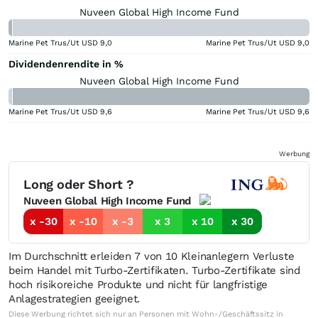
Nuveen Global High Income Fund
Marine Pet Trus/Ut USD
9,0
Marine Pet Trus/Ut USD
9,0
Dividendenrendite in %
Nuveen Global High Income Fund
Marine Pet Trus/Ut USD
9,6
Marine Pet Trus/Ut USD
9,6
Werbung
Long oder Short ?
Nuveen Global High Income Fund
x -30
x -10
x -3
x 3
x 10
x 30
Im Durchschnitt erleiden 7 von 10 Kleinanlegern Verluste
beim Handel mit Turbo-Zertifikaten. Turbo-Zertifikate sind
hoch risikoreiche Produkte und nicht für langfristige
Anlagestrategien geeignet.
Diese Werbung richtet sich nur an Personen mit Wohn-/Geschäftssitz in