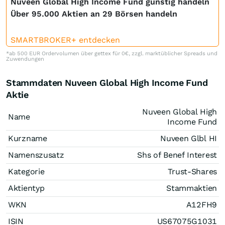
Nuveen Global High Income Fund günstig handeln
Über 95.000 Aktien an 29 Börsen handeln
SMARTBROKER+ entdecken
*ab 500 EUR Ordervolumen über gettex für 0€, zzgl. marktüblicher Spreads und
Zuwendungen
Stammdaten Nuveen Global High Income Fund
Aktie
Nuveen Global High
Name
Income Fund
Kurzname
Nuveen Glbl HI
Namenszusatz
Shs of Benef Interest
Kategorie
Trust-Shares
Aktientyp
Stammaktien
WKN
A12FH9
ISIN
US67075G1031