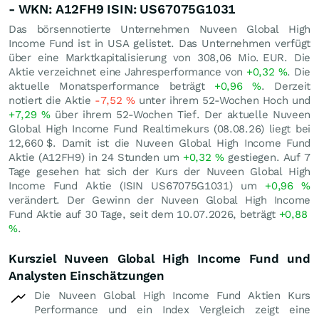
- WKN: A12FH9 ISIN: US67075G1031
Das börsennotierte Unternehmen Nuveen Global High
Income Fund ist in USA gelistet. Das Unternehmen verfügt
über eine Marktkapitalisierung von 308,06 Mio.
EUR
. Die
Aktie verzeichnet eine Jahresperformance von
+0,32
%
. Die
aktuelle Monatsperformance beträgt
+0,96
%
. Derzeit
notiert die Aktie
-7,52
%
unter ihrem 52-Wochen Hoch und
+7,29
%
über ihrem 52-Wochen Tief. Der aktuelle Nuveen
Global High Income Fund Realtimekurs (
08.08.26
) liegt bei
12,660
$
. Damit ist die Nuveen Global High Income Fund
Aktie (A12FH9) in 24 Stunden um
+0,32
%
gestiegen. Auf 7
Tage gesehen hat sich der Kurs der Nuveen Global High
Income Fund Aktie (ISIN US67075G1031) um
+0,96
%
verändert. Der Gewinn der Nuveen Global High Income
Fund Aktie auf 30 Tage, seit dem 10.07.2026, beträgt
+0,88
%
.
Kursziel Nuveen Global High Income Fund und
Analysten Einschätzungen
Die Nuveen Global High Income Fund Aktien Kurs
Performance und ein Index Vergleich zeigt eine