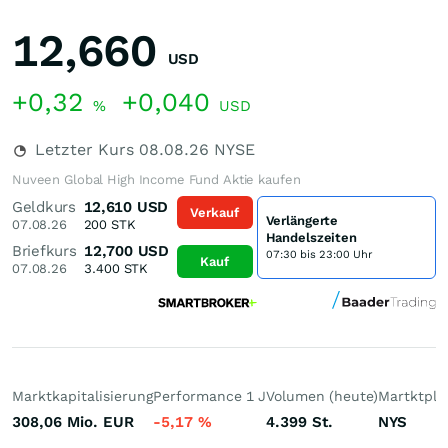
12,660
USD
+0,32
+0,040
%
USD
Letzter Kurs
08.08.26
NYSE
Nuveen Global High Income Fund Aktie kaufen
Geldkurs
12,610
USD
Verkauf
Verlängerte
07.08.26
200
STK
Handelszeiten
Briefkurs
12,700
USD
07:30 bis 23:00 Uhr
Kauf
07.08.26
3.400
STK
Marktkapitalisierung
Performance 1 J
Volumen (heute)
Martktpla
308,06 Mio.
EUR
-5,17
%
4.399
St.
NYS