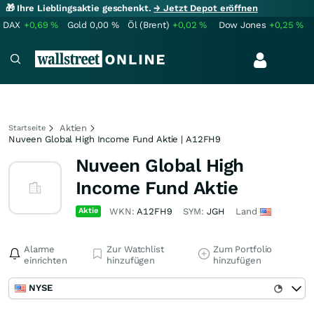
🎁 Ihre Lieblingsaktie geschenkt.
→ Jetzt Depot eröffnen
DAX
+0,69
%
Gold
0,00
%
Öl (Brent)
+0,02
%
Dow Jones
+0,25
%
Aktien
Startseite
Nuveen Global High Income Fund Aktie | A12FH9
Nuveen Global High
Income Fund Aktie
Aktie
WKN:
A12FH9
SYM:
JGH
Land
Alarme
Zur Watchlist
Zum Portfolio
einrichten
hinzufügen
hinzufügen
NYSE