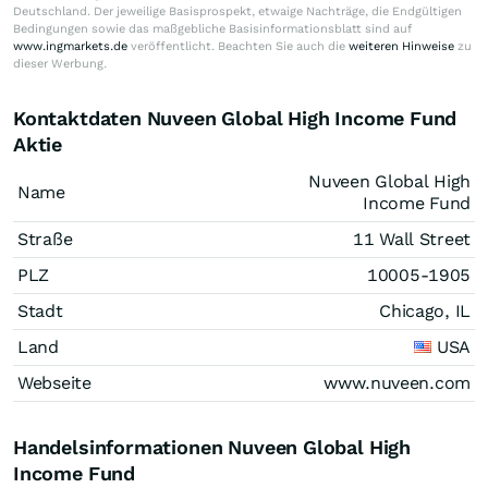
Deutschland. Der jeweilige Basisprospekt, etwaige Nachträge, die Endgültigen
Bedingungen sowie das maßgebliche Basisinformationsblatt sind auf
www.ingmarkets.de
veröffentlicht. Beachten Sie auch die
weiteren Hinweise
zu
dieser Werbung.
Kontaktdaten Nuveen Global High Income Fund
Aktie
Nuveen Global High
Name
Income Fund
Straße
11 Wall Street
PLZ
10005-1905
Stadt
Chicago, IL
Land
USA
Webseite
www.nuveen.com
Handelsinformationen Nuveen Global High
Income Fund