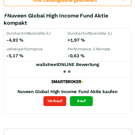
Ihre Lieblingsaktie geschenkt!
⚡Nuveen Global High Income Fund Aktie
kompakt
Durchschnittsrendite 5J
Durchschnittsrendite 3J
-4,82
%
+1,97
%
Jahresperformance
Performance 3 Monate
-5,17
%
-0,63
%
wallstreetONLINE Bewertung
⭐
⭐
Nuveen Global High Income Fund
Aktie kaufen
Verkauf
Kauf