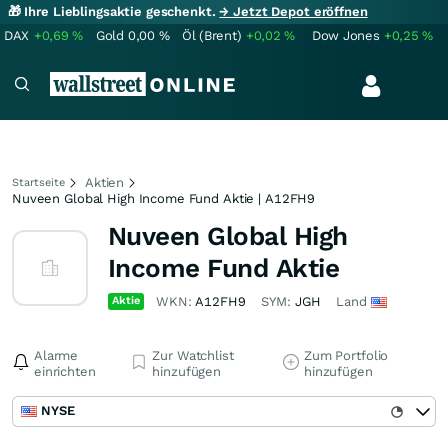
🎁 Ihre Lieblingsaktie geschenkt.
→ Jetzt Depot eröffnen
DAX
+0,69
%
Gold
0,00
%
Öl (Brent)
+0,02
%
Dow Jones
+0,25
%
Aktien
Startseite
Nuveen Global High Income Fund Aktie | A12FH9
Nuveen Global High
Income Fund Aktie
Aktie
WKN:
A12FH9
SYM:
JGH
Land
Alarme
Zur Watchlist
Zum Portfolio
einrichten
hinzufügen
hinzufügen
NYSE