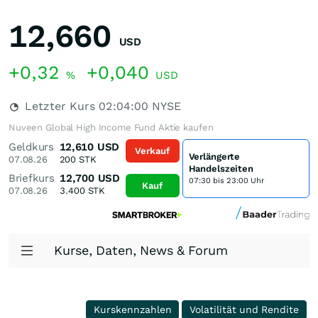
12,660
USD
+0,32
+0,040
%
USD
Letzter Kurs
02:04:00
NYSE
Nuveen Global High Income Fund Aktie kaufen
Geldkurs
12,610
USD
Verkauf
Verlängerte
07.08.26
200
STK
Handelszeiten
Briefkurs
12,700
USD
07:30 bis 23:00 Uhr
Kauf
07.08.26
3.400
STK
Kurse, Daten, News & Forum
Kurskennzahlen
Volatilität und Rendite