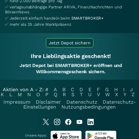
✅ rund 2.000 Beiträge pro Tag
✅ verlagsunabhängige Partner ARIVA, FinanzNachrichten und
BörsenNews
✅ Jederzeit einfach handeln beim
SMARTBROKER+
✅ mehr als 25 Jahre Marktpräsenz
Jetzt Depot sichern
Ihre Lieblingsaktie geschenkt!
Jetzt Depot bei SMARTBROKER+ eröffnen und
Willkommensgeschenk sichern.
Aktien von A - Z:
#
A
B
C
D
E
F
G
H
I
J
K
L
M
N
O
P
Q
R
S
T
U
V
W
X
Y
Z
Impressum
Disclaimer
Datenschutz
Datenschutz-
Einstellungen
Nutzungsbedingungen
Unsere Apps: