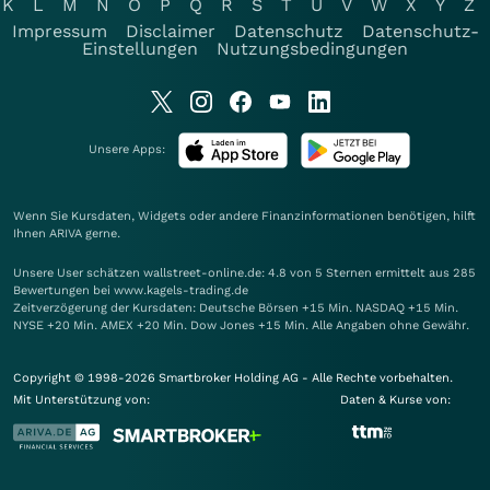
K
L
M
N
O
P
Q
R
S
T
U
V
W
X
Y
Z
Impressum
Disclaimer
Datenschutz
Datenschutz-
Einstellungen
Nutzungsbedingungen
Unsere Apps:
Wenn Sie Kursdaten, Widgets oder andere Finanzinformationen benötigen, hilft
Ihnen
ARIVA
gerne.
Unsere User schätzen wallstreet-online.de: 4.8 von 5 Sternen ermittelt aus 285
Bewertungen bei www.kagels-trading.de
Zeitverzögerung der Kursdaten: Deutsche Börsen +15 Min. NASDAQ +15 Min.
NYSE +20 Min. AMEX +20 Min. Dow Jones +15 Min. Alle Angaben ohne Gewähr.
Copyright © 1998-2026 Smartbroker Holding AG - Alle Rechte vorbehalten.
Mit Unterstützung von:
Daten & Kurse von: