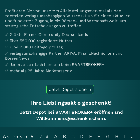
Profitieren Sie von unserem Alleinstellungsmerkmal als den
zentralen verlagsunabhängigen Wissens-Hub für einen aktuellen
und fundierten Zugang in die Börsen- und Wirtschaftswelt, um
strategische Entscheidungen zu treffen.
✅ Größte Finanz-Community Deutschlands
✅ über 550.000 registrierte Nutzer
✅ rund 2.000 Beiträge pro Tag
✅ verlagsunabhängige Partner ARIVA, FinanzNachrichten und
BörsenNews
✅ Jederzeit einfach handeln beim
SMARTBROKER+
✅ mehr als 25 Jahre Marktpräsenz
Jetzt Depot sichern
Ihre Lieblingsaktie geschenkt!
Jetzt Depot bei SMARTBROKER+ eröffnen und
Willkommensgeschenk sichern.
Aktien von A - Z:
#
A
B
C
D
E
F
G
H
I
J