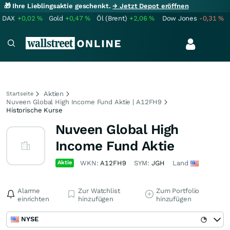
🎁 Ihre Lieblingsaktie geschenkt.
→ Jetzt Depot eröffnen
DAX
+0,02
%
Gold
+0,47
%
Öl (Brent)
+2,06
%
Dow Jones
-0,31
%
Aktien
Startseite
Nuveen Global High Income Fund Aktie | A12FH9
Historische Kurse
Nuveen Global High
Income Fund Aktie
Aktie
WKN:
A12FH9
SYM:
JGH
Land
Alarme
Zur Watchlist
Zum Portfolio
einrichten
hinzufügen
hinzufügen
NYSE