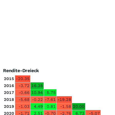
Rendite-Dreieck
2015
-20.35
2016
-3.72
16.38
2017
-0.66
10.94
5.75
2018
-5.68
-0.22
-7.61
-19.28
2019
-1.03
4.49
0.81
-1.58
20.00
2020
-1.71
2.51
-0.70
-2.76
6.73
-5.07