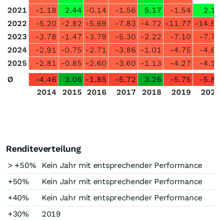
2021
-1.18
2.44
-0.14
-1.56
5.17
-1.54
2.1
2022
-5.20
-2.82
-5.69
-7.83
-4.72
-11.77
-14.9
2023
-3.78
-1.47
-3.79
-5.30
-2.22
-7.10
-7.7
2024
-2.91
-0.75
-2.71
-3.86
-1.01
-4.75
-4.6
2025
-2.81
-0.85
-2.60
-3.60
-1.13
-4.27
-4.1
Ø
-4.46
3.06
-1.85
-5.72
3.26
-5.75
-5.8
2014
2015
2016
2017
2018
2019
202
Renditeverteilung
> +50%
Kein Jahr mit entsprechender Performance
+50%
Kein Jahr mit entsprechender Performance
+40%
Kein Jahr mit entsprechender Performance
+30%
2019