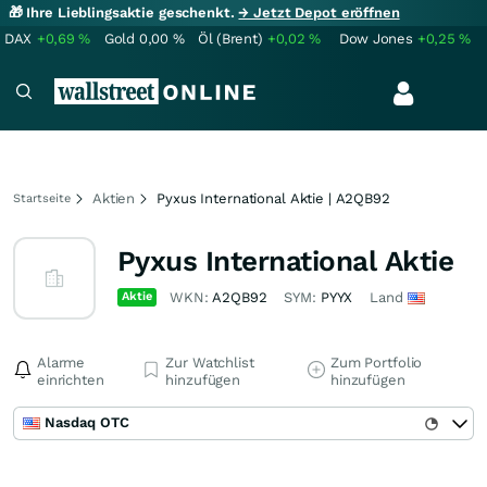
🎁 Ihre Lieblingsaktie geschenkt.
→ Jetzt Depot eröffnen
DAX
+0,69
%
Gold
0,00
%
Öl (Brent)
+0,02
%
Dow Jones
+0,25
%
Aktien
Pyxus International Aktie | A2QB92
Startseite
Pyxus International Aktie
Aktie
WKN:
A2QB92
SYM:
PYYX
Land
Alarme
Zur Watchlist
Zum Portfolio
einrichten
hinzufügen
hinzufügen
Nasdaq OTC