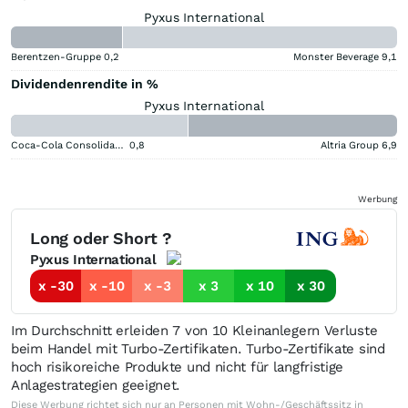
Pyxus International
Berentzen-Gruppe
0,2
Monster Beverage
9,1
Dividendenrendite in %
Pyxus International
Coca-Cola Consolidated
0,8
Altria Group
6,9
Werbung
Long oder Short ?
Pyxus International
x -30
x -10
x -3
x 3
x 10
x 30
Im Durchschnitt erleiden 7 von 10 Kleinanlegern Verluste
beim Handel mit Turbo-Zertifikaten. Turbo-Zertifikate sind
hoch risikoreiche Produkte und nicht für langfristige
Anlagestrategien geeignet.
Diese Werbung richtet sich nur an Personen mit Wohn-/Geschäftssitz in