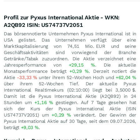
Profil zur Pyxus International Aktie - WKN:
A2QB92 ISIN: US74737V2051
Das börsennotierte Unternehmen Pyxus International ist in
USA gelistet. Das Unternehmen verfügt über eine
Marktkapitalisierung von 74,51 Mio.
EUR
und seine
Geschäftsaktivitäten sind vorwiegend der Branche
Getränke/Tabak zuzuordnen. Die Aktie verzeichnet eine
Jahresperformance von
+29,15
%
. Die aktuelle
Monatsperformance beträgt
+0,29
%
. Derzeit notiert die
Aktie
-33,33
%
unter ihrem 52-Wochen Hoch und
+62,04
%
über ihrem 52-Wochen Tief. Der aktuelle Pyxus
International Realtimekurs (02:10:00) liegt bei 3,5000
$
.
Damit ist die Pyxus International Aktie (A2QB92) in 24
Stunden um
+1,16
%
gestiegen. Auf 7 Tage gesehen hat
sich der Kurs der Pyxus International Aktie (ISIN
US74737V2051) um
+0,29
%
verändert. Der Gewinn der
Pyxus International Aktie auf 30 Tage, seit dem 09.07.2026,
beträgt
+9,03
%
.