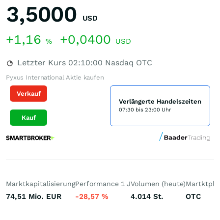
3,5000
USD
+1,16
+0,0400
%
USD
Letzter Kurs
02:10:00
Nasdaq OTC
Pyxus International Aktie kaufen
Verkauf
Verlängerte Handelszeiten
07:30 bis 23:00 Uhr
Kauf
Marktkapitalisierung
Performance 1 J
Volumen (heute)
Martktpla
74,51 Mio.
EUR
-28,57
%
4.014
St.
OTC