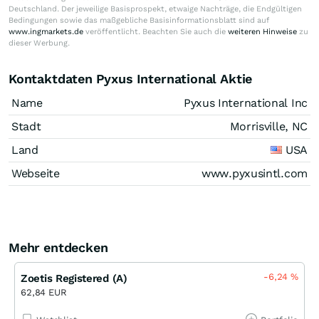
Deutschland. Der jeweilige Basisprospekt, etwaige Nachträge, die Endgültigen
Bedingungen sowie das maßgebliche Basisinformationsblatt sind auf
www.ingmarkets.de
veröffentlicht. Beachten Sie auch die
weiteren Hinweise
zu
dieser Werbung.
Kontaktdaten Pyxus International Aktie
Name
Pyxus International Inc
Stadt
Morrisville, NC
Land
USA
Webseite
www.pyxusintl.com
Mehr entdecken
-6,24
%
Zoetis Registered (A)
62,84 EUR