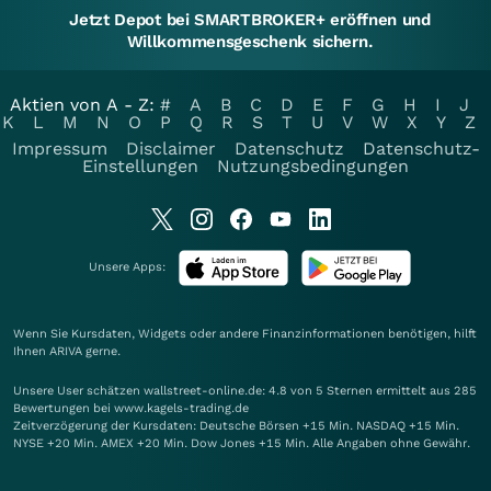
Jetzt Depot bei SMARTBROKER+ eröffnen und
Willkommensgeschenk sichern.
Aktien von A - Z:
#
A
B
C
D
E
F
G
H
I
J
K
L
M
N
O
P
Q
R
S
T
U
V
W
X
Y
Z
Impressum
Disclaimer
Datenschutz
Datenschutz-
Einstellungen
Nutzungsbedingungen
Unsere Apps:
Wenn Sie Kursdaten, Widgets oder andere Finanzinformationen benötigen, hilft
Ihnen
ARIVA
gerne.
Unsere User schätzen wallstreet-online.de: 4.8 von 5 Sternen ermittelt aus 285
Bewertungen bei www.kagels-trading.de
Zeitverzögerung der Kursdaten: Deutsche Börsen +15 Min. NASDAQ +15 Min.
NYSE +20 Min. AMEX +20 Min. Dow Jones +15 Min. Alle Angaben ohne Gewähr.