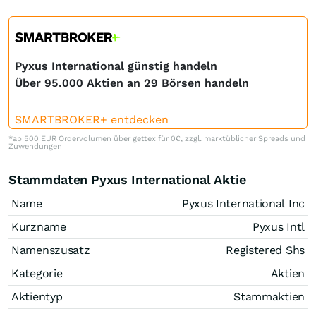
Pyxus International günstig handeln
Über 95.000 Aktien an 29 Börsen handeln
SMARTBROKER+ entdecken
*ab 500 EUR Ordervolumen über gettex für 0€, zzgl. marktüblicher Spreads und
Zuwendungen
Stammdaten Pyxus International Aktie
Name
Pyxus International Inc
Kurzname
Pyxus Intl
Namenszusatz
Registered Shs
Kategorie
Aktien
Aktientyp
Stammaktien