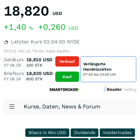
18,820
USD
+1,40
+0,260
%
USD
Letzter Kurs
02:04:00
NYSE
ROYCE VALUE TR/SH Aktie kaufen
Geldkurs
18,810
USD
Verkauf
Verlängerte
07.08.26
100
STK
Handelszeiten
Briefkurs
18,820
USD
07:30 bis 23:00 Uhr
Kauf
07.08.26
800
STK
Kurse, Daten, News & Forum
Bilanz in Mio USD
Dividende
Insidertrades