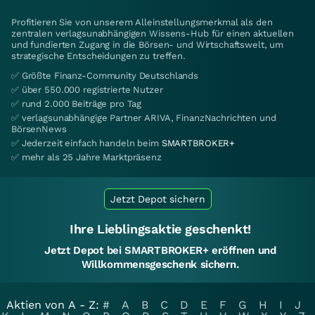
Profitieren Sie von unserem Alleinstellungsmerkmal als den
zentralen verlagsunabhängigen Wissens-Hub für einen aktuellen
und fundierten Zugang in die Börsen- und Wirtschaftswelt, um
strategische Entscheidungen zu treffen.
✅ Größte Finanz-Community Deutschlands
✅ über 550.000 registrierte Nutzer
✅ rund 2.000 Beiträge pro Tag
✅ verlagsunabhängige Partner ARIVA, FinanzNachrichten und
BörsenNews
✅ Jederzeit einfach handeln beim
SMARTBROKER+
✅ mehr als 25 Jahre Marktpräsenz
Jetzt Depot sichern
Ihre Lieblingsaktie geschenkt!
Jetzt Depot bei SMARTBROKER+ eröffnen und
Willkommensgeschenk sichern.
Aktien von A - Z:
#
A
B
C
D
E
F
G
H
I
J