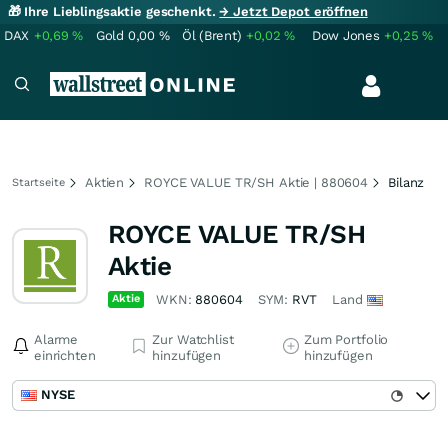
🎁 Ihre Lieblingsaktie geschenkt.
→ Jetzt Depot eröffnen
DAX
+0,69
%
Gold
0,00
%
Öl (Brent)
+0,02
%
Dow Jones
+0,25
%
Aktien
ROYCE VALUE TR/SH Aktie | 880604
Bilanz
Startseite
ROYCE VALUE TR/SH
Aktie
Aktie
WKN:
880604
SYM:
RVT
Land
Alarme
Zur Watchlist
Zum Portfolio
einrichten
hinzufügen
hinzufügen
NYSE