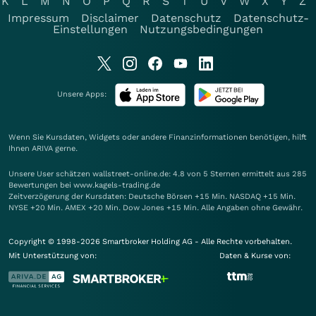
K
L
M
N
O
P
Q
R
S
T
U
V
W
X
Y
Z
Impressum
Disclaimer
Datenschutz
Datenschutz-
Einstellungen
Nutzungsbedingungen
Unsere Apps:
Wenn Sie Kursdaten, Widgets oder andere Finanzinformationen benötigen, hilft
Ihnen
ARIVA
gerne.
Unsere User schätzen wallstreet-online.de: 4.8 von 5 Sternen ermittelt aus 285
Bewertungen bei www.kagels-trading.de
Zeitverzögerung der Kursdaten: Deutsche Börsen +15 Min. NASDAQ +15 Min.
NYSE +20 Min. AMEX +20 Min. Dow Jones +15 Min. Alle Angaben ohne Gewähr.
Copyright © 1998-2026 Smartbroker Holding AG - Alle Rechte vorbehalten.
Mit Unterstützung von:
Daten & Kurse von: