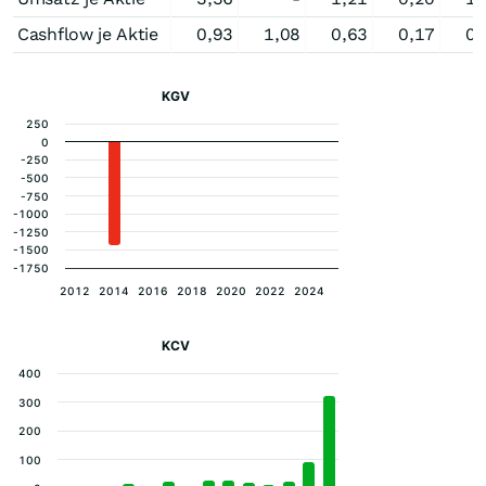
Cashflow je Aktie
0,93
1,08
0,63
0,17
0,
KGV
250
0
-250
-500
-750
-1000
-1250
-1500
-1750
2012
2014
2016
2018
2020
2022
2024
KCV
400
300
200
100