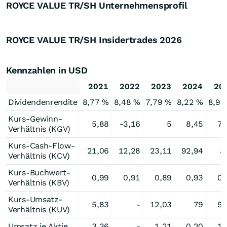
ROYCE VALUE TR/SH Unternehmensprofil
ROYCE VALUE TR/SH Insidertrades
2026
Kennzahlen in USD
2021
2022
2023
2024
20
Dividendenrendite
8,77 %
8,48 %
7,79 %
8,22 %
8,94
Kurs-Gewinn-
5,88
-3,16
5
8,45
7,
Verhältnis (KGV)
Kurs-Cash-Flow-
21,06
12,28
23,11
92,94
3
Verhältnis (KCV)
Kurs-Buchwert-
0,99
0,91
0,89
0,93
0,
Verhältnis (KBV)
Kurs-Umsatz-
5,83
-
12,03
79
9,
Verhältnis (KUV)
Umsatz je Aktie
3,36
-
1,21
0,20
1,