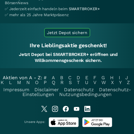
BörsenNews
✅ Jederzeit einfach handeln beim
SMARTBROKER+
✅ mehr als 25 Jahre Marktpräsenz
Jetzt Depot sichern
Ihre Lieblingsaktie geschenkt!
Jetzt Depot bei SMARTBROKER+ eröffnen und
Willkommensgeschenk sichern.
Aktien von A - Z:
#
A
B
C
D
E
F
G
H
I
J
K
L
M
N
O
P
Q
R
S
T
U
V
W
X
Y
Z
Impressum
Disclaimer
Datenschutz
Datenschutz-
Einstellungen
Nutzungsbedingungen
Unsere Apps: