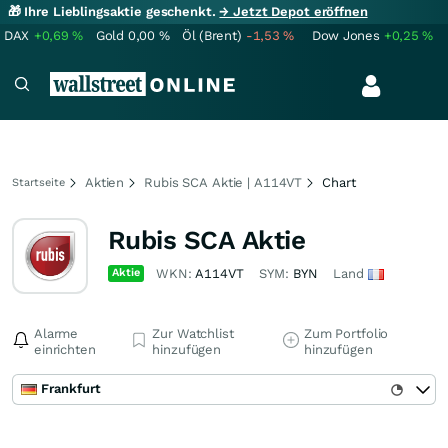
🎁 Ihre Lieblingsaktie geschenkt.
→ Jetzt Depot eröffnen
DAX
+0,69
%
Gold
0,00
%
Öl (Brent)
-1,53
%
Dow Jones
+0,25
%
Aktien
Rubis SCA Aktie | A114VT
Chart
Startseite
Rubis SCA Aktie
Aktie
WKN:
A114VT
SYM:
BYN
Land
Alarme
Zur Watchlist
Zum Portfolio
einrichten
hinzufügen
hinzufügen
Frankfurt