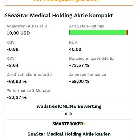
⚡SeaStar Medical Holding Aktie kompakt
Analysten-Kursziel Ø
Analysten-Ratings
10,00
USD
KGV
KUV
-0,88
40,00
KCV
Durchschnittsrendite 5J
-3,64
-73,57
%
Durchschnittsrendite 3J
Jahresperformance
-69,93
%
-59,00
%
Performance 3 Monate
-32,37
%
wallstreetONLINE Bewertung
⭐
⭐
SeaStar Medical Holding
Aktie kaufen