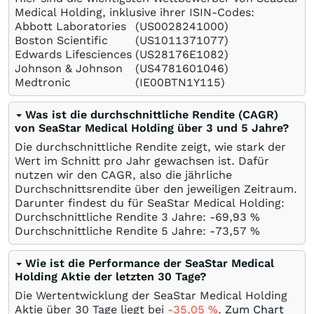
Medical Holding, inklusive ihrer ISIN-Codes:
Abbott Laboratories
(US0028241000)
Boston Scientific
(US1011371077)
Edwards Lifesciences
(US28176E1082)
Johnson & Johnson
(US4781601046)
Medtronic
(IE00BTN1Y115)
Was ist die durchschnittliche Rendite (CAGR)
von SeaStar Medical Holding über 3 und 5 Jahre?
Die durchschnittliche Rendite zeigt, wie stark der
Wert im Schnitt pro Jahr gewachsen ist. Dafür
nutzen wir den CAGR, also die jährliche
Durchschnittsrendite über den jeweiligen Zeitraum.
Darunter findest du für SeaStar Medical Holding:
Durchschnittliche Rendite 3 Jahre: -69,93
%
Durchschnittliche Rendite 5 Jahre: -73,57
%
Wie ist die Performance der SeaStar Medical
Holding Aktie der letzten 30 Tage?
Die Wertentwicklung der SeaStar Medical Holding
Aktie über 30 Tage liegt bei
-35,05
%
.
Zum Chart