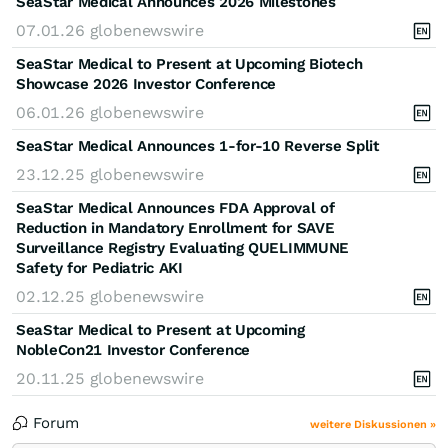
SeaStar Medical Announces 2026 Milestones
07.01.26
globenewswire
SeaStar Medical to Present at Upcoming Biotech
Showcase 2026 Investor Conference
06.01.26
globenewswire
SeaStar Medical Announces 1-for-10 Reverse Split
23.12.25
globenewswire
SeaStar Medical Announces FDA Approval of
Reduction in Mandatory Enrollment for SAVE
Surveillance Registry Evaluating QUELIMMUNE
Safety for Pediatric AKI
02.12.25
globenewswire
SeaStar Medical to Present at Upcoming
NobleCon21 Investor Conference
20.11.25
globenewswire
Forum
weitere Diskussionen »