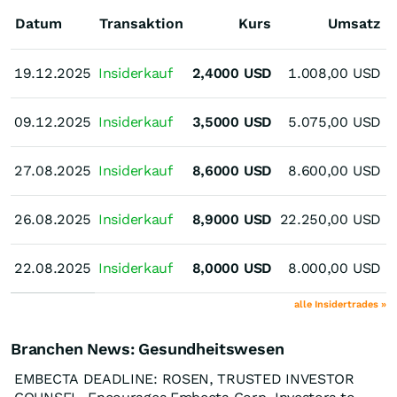
Datum
Transaktion
Kurs
Umsatz
19.12.2025
19.12.2025
Insiderkauf
2,4000
USD
1.008,00
USD
09.12.2025
09.12.2025
Insiderkauf
3,5000
USD
5.075,00
USD
M
27.08.2025
27.08.2025
Insiderkauf
8,6000
USD
8.600,00
USD
26.08.2025
26.08.2025
Insiderkauf
8,9000
USD
22.250,00
USD
22.08.2025
22.08.2025
Insiderkauf
8,0000
USD
8.000,00
USD
alle Insidertrades »
Branchen News: Gesundheitswesen
EMBECTA DEADLINE: ROSEN, TRUSTED INVESTOR