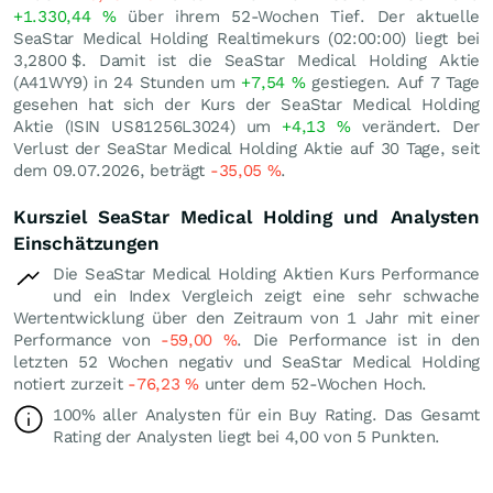
+1.330,44
%
über ihrem 52-Wochen Tief. Der aktuelle
SeaStar Medical Holding Realtimekurs (02:00:00) liegt bei
3,2800
$
. Damit ist die SeaStar Medical Holding Aktie
(A41WY9) in 24 Stunden um
+7,54
%
gestiegen. Auf 7 Tage
gesehen hat sich der Kurs der SeaStar Medical Holding
Aktie (ISIN US81256L3024) um
+4,13
%
verändert. Der
Verlust der SeaStar Medical Holding Aktie auf 30 Tage, seit
dem 09.07.2026, beträgt
-35,05
%
.
Kursziel SeaStar Medical Holding und Analysten
Einschätzungen
Die SeaStar Medical Holding Aktien Kurs Performance
und ein Index Vergleich zeigt eine sehr schwache
Wertentwicklung über den Zeitraum von 1 Jahr mit einer
Performance von
-59,00
%
. Die Performance ist in den
letzten 52 Wochen negativ und SeaStar Medical Holding
notiert zurzeit
-76,23
%
unter dem 52-Wochen Hoch.
100% aller Analysten für ein Buy Rating. Das Gesamt
Rating der Analysten liegt bei 4,00 von 5 Punkten.