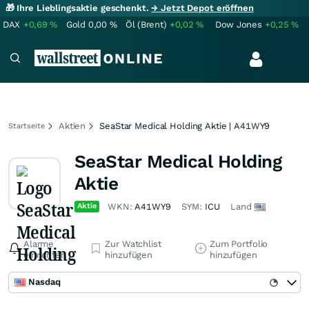
🎁 Ihre Lieblingsaktie geschenkt.
→ Jetzt Depot eröffnen
DAX
+0,69
%
Gold
0,00
%
Öl (Brent)
+0,02
%
Dow Jones
+0,25
%
Aktien
SeaStar Medical Holding Aktie | A41WY9
Startseite
SeaStar Medical Holding
Aktie
Aktie
WKN:
A41WY9
SYM:
ICU
Land
Alarme
Zur Watchlist
Zum Portfolio
einrichten
hinzufügen
hinzufügen
Nasdaq