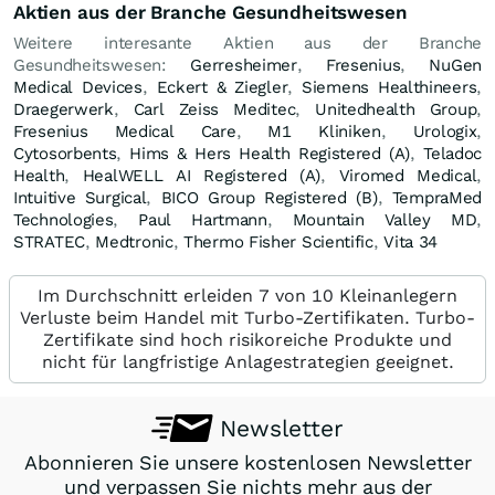
Aktien aus der Branche Gesundheitswesen
Weitere interesante Aktien aus der Branche
Gesundheitswesen:
Gerresheimer
,
Fresenius
,
NuGen
Medical Devices
,
Eckert & Ziegler
,
Siemens Healthineers
,
Draegerwerk
,
Carl Zeiss Meditec
,
Unitedhealth Group
,
Fresenius Medical Care
,
M1 Kliniken
,
Urologix
,
Cytosorbents
,
Hims & Hers Health Registered (A)
,
Teladoc
Health
,
HealWELL AI Registered (A)
,
Viromed Medical
,
Intuitive Surgical
,
BICO Group Registered (B)
,
TempraMed
Technologies
,
Paul Hartmann
,
Mountain Valley MD
,
STRATEC
,
Medtronic
,
Thermo Fisher Scientific
,
Vita 34
Im Durchschnitt erleiden 7 von 10 Kleinanlegern
Verluste beim Handel mit Turbo-Zertifikaten. Turbo-
Zertifikate sind hoch risikoreiche Produkte und
nicht für langfristige Anlagestrategien geeignet.
Newsletter
Abonnieren Sie unsere kostenlosen Newsletter
und verpassen Sie nichts mehr aus der