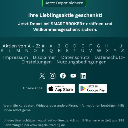
Jetzt Depot sichern
Ihre Lieblingsaktie geschenkt!
Jetzt Depot bei SMARTBROKER+ eröffnen und
Willkommensgeschenk sichern.
Aktien von A - Z:
#
A
B
C
D
E
F
G
H
I
J
K
L
M
N
O
P
Q
R
S
T
U
V
W
X
Y
Z
Impressum
Disclaimer
Datenschutz
Datenschutz-
Einstellungen
Nutzungsbedingungen
Unsere Apps:
Wenn Sie Kursdaten, Widgets oder andere Finanzinformationen benötigen, hilft
Ihnen
ARIVA
gerne.
Unsere User schätzen wallstreet-online.de: 4.8 von 5 Sternen ermittelt aus 285
Bewertungen bei www.kagels-trading.de