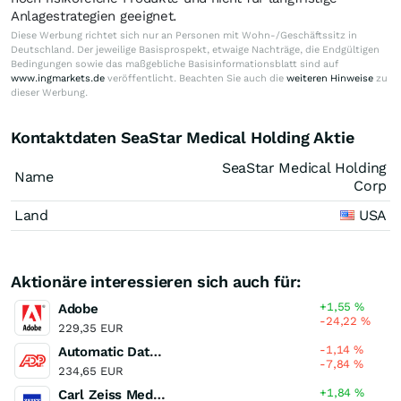
Anlagestrategien geeignet.
Diese Werbung richtet sich nur an Personen mit Wohn-/Geschäftssitz in
Deutschland. Der jeweilige Basisprospekt, etwaige Nachträge, die Endgültigen
Bedingungen sowie das maßgebliche Basisinformationsblatt sind auf
www.ingmarkets.de
veröffentlicht. Beachten Sie auch die
weiteren Hinweise
zu
dieser Werbung.
Kontaktdaten SeaStar Medical Holding Aktie
SeaStar Medical Holding
Name
Corp
Land
USA
Aktionäre interessieren sich auch für:
+1,55
%
Adobe
-24,22
%
229,35 EUR
-1,14
%
Automatic Data Processing
-7,84
%
234,65 EUR
+1,84
%
Carl Zeiss Meditec