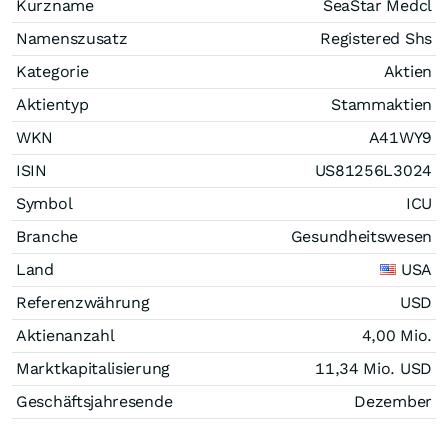
Kurzname
SeaStar Medcl
Namenszusatz
Registered Shs
Kategorie
Aktien
Aktientyp
Stammaktien
WKN
A41WY9
ISIN
US81256L3024
Symbol
ICU
Branche
Gesundheitswesen
Land
USA
Referenzwährung
USD
Aktienanzahl
4,00 Mio.
Marktkapitalisierung
11,34 Mio.
USD
Geschäftsjahresende
Dezember