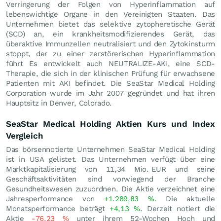
Verringerung der Folgen von Hyperinflammation auf
lebenswichtige Organe in den Vereinigten Staaten. Das
Unternehmen bietet das selektive zytopheretische Gerät
(SCD) an, ein krankheitsmodifizierendes Gerät, das
überaktive Immunzellen neutralisiert und den Zytokinsturm
stoppt, der zu einer zerstörerischen Hyperinflammation
führt Es entwickelt auch NEUTRALIZE-AKI, eine SCD-
Therapie, die sich in der klinischen Prüfung für erwachsene
Patienten mit AKI befindet. Die SeaStar Medical Holding
Corporation wurde im Jahr 2007 gegründet und hat ihren
Hauptsitz in Denver, Colorado.
SeaStar Medical Holding Aktien Kurs und Index
Vergleich
Das börsennotierte Unternehmen SeaStar Medical Holding
ist in USA gelistet. Das Unternehmen verfügt über eine
Marktkapitalisierung von 11,34 Mio.
EUR
und seine
Geschäftsaktivitäten sind vorwiegend der Branche
Gesundheitswesen zuzuordnen. Die Aktie verzeichnet eine
Jahresperformance von
+1.289,83
%
. Die aktuelle
Monatsperformance beträgt
+4,13
%
. Derzeit notiert die
Aktie
-76,23
%
unter ihrem 52-Wochen Hoch und