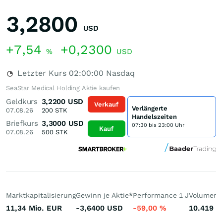
3,2800
USD
+7,54
+0,2300
%
USD
Letzter Kurs
02:00:00
Nasdaq
SeaStar Medical Holding Aktie kaufen
Geldkurs
3,2200
USD
Verkauf
Verlängerte
07.08.26
200
STK
Handelszeiten
Briefkurs
3,3000
USD
07:30 bis 23:00 Uhr
Kauf
07.08.26
500
STK
Marktkapitalisierung
Gewinn je Aktie
*
Performance 1 J
Volumen 
11,34 Mio.
EUR
-3,6400
USD
-59,00
%
10.419
S