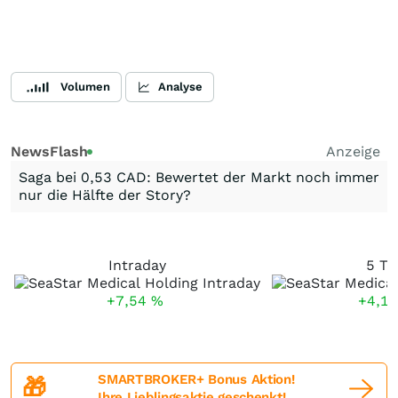
Volumen
Analyse
NewsFlash
Anzeige
Saga bei 0,53 CAD: Bewertet der Markt noch immer
nur die Hälfte der Story?
Intraday
5 Ta
+7,54
%
+4,1
SMARTBROKER+ Bonus Aktion!
🎁
Ihre Lieblingsaktie geschenkt!