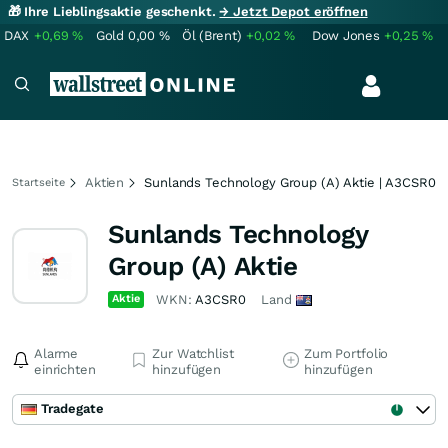
🎁 Ihre Lieblingsaktie geschenkt.
→ Jetzt Depot eröffnen
DAX
+0,69
%
Gold
0,00
%
Öl (Brent)
+0,02
%
Dow Jones
+0,25
%
Aktien
Sunlands Technology Group (A) Aktie | A3CSR0
Startseite
Sunlands Technology
Group (A) Aktie
Aktie
WKN:
A3CSR0
Land
Alarme
Zur Watchlist
Zum Portfolio
einrichten
hinzufügen
hinzufügen
Tradegate