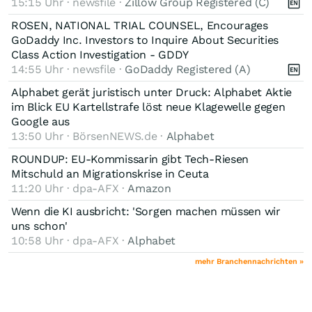
15:15 Uhr · newsfile ·
Zillow Group Registered (C)
ROSEN, NATIONAL TRIAL COUNSEL, Encourages
GoDaddy Inc. Investors to Inquire About Securities
Class Action Investigation - GDDY
14:55 Uhr · newsfile ·
GoDaddy Registered (A)
Alphabet gerät juristisch unter Druck: Alphabet Aktie
im Blick EU Kartellstrafe löst neue Klagewelle gegen
Google aus
13:50 Uhr · BörsenNEWS.de ·
Alphabet
ROUNDUP: EU-Kommissarin gibt Tech-Riesen
Mitschuld an Migrationskrise in Ceuta
11:20 Uhr · dpa-AFX ·
Amazon
Wenn die KI ausbricht: 'Sorgen machen müssen wir
uns schon'
10:58 Uhr · dpa-AFX ·
Alphabet
mehr Branchennachrichten »