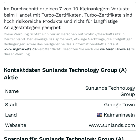
Im Durchschnitt erleiden 7 von 10 Kleinanlegern Verluste
beim Handel mit Turbo-Zertifikaten. Turbo-Zertifikate sind
hoch risikoreiche Produkte und nicht für langfristige
Anlagestrategien geeignet.
Diese Werbung richtet sich nur an Personen mit Wohn-/Geschäftssitz in
Deutschland. Der jeweilige Basisprospekt, etwaige Nachträge, die Endgültigen
Bedingungen sowie das maßgebliche Basisinformationsblatt sind auf
www.ingmarkets.de
veröffentlicht. Beachten Sie auch die
weiteren Hinweise
zu
dieser Werbung.
Kontaktdaten Sunlands Technology Group (A)
Aktie
Sunlands Technology
Name
Group
Stadt
George Town
Land
Kaimaninseln
Webseite
www.sunlands.com
Sparplan für Sunlands Technology Group (A)