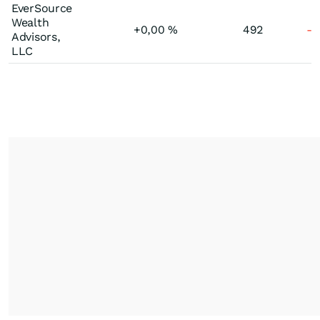
EverSource
Wealth
+0,00
%
492
-
Advisors,
LLC