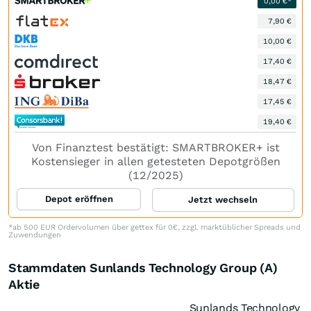
0,00 €*
7,90 €
10,00 €
17,40 €
18,47 €
17,45 €
19,40 €
Von Finanztest bestätigt: SMARTBROKER+ ist
Kostensieger in allen getesteten Depotgrößen
(12/2025)
Depot eröffnen
Jetzt wechseln
*ab 500 EUR Ordervolumen über gettex für 0€, zzgl. marktüblicher Spreads und
Zuwendungen
Stammdaten Sunlands Technology Group (A)
Aktie
Sunlands Technology