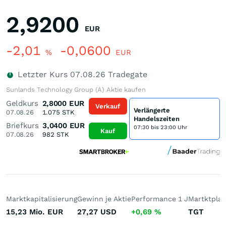
2,9200
EUR
-2,01
-0,0600
%
EUR
Letzter Kurs
07.08.26
Tradegate
Sunlands Technology Group (A) Aktie kaufen
Geldkurs
2,8000
EUR
Verkauf
Verlängerte
07.08.26
1.075
STK
Handelszeiten
Briefkurs
3,0400
EUR
07:30 bis 23:00 Uhr
Kauf
07.08.26
982
STK
Marktkapitalisierung
Gewinn je Aktie
Performance 1 J
Martktplat
15,23 Mio.
EUR
27,27
USD
+0,69
%
TGT