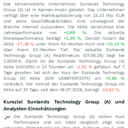
Das börsennotierte Unternehmen Sunlands Technology
Group (A) ist in Kaiman-Inseln gelistet. Das Unternehmen
verfügt über eine Marktkapitalisierung von 15,23 Mio.
EUR
und seine Geschäftsaktivitäten sind vorwiegend der
Branche Internet zuzuordnen. Die Aktie verzeichnet eine
Jahresperformance von
+0,69
%
. Die aktuelle
Monatsperformance beträgt
+1,39
%
. Derzeit notiert die
Aktie
-27,36
%
unter ihrem 52-Wochen Hoch und
+31,53
%
über ihrem 52-Wochen Tief. Der aktuelle Sunlands
Technology Group (A) Realtimekurs (
07.08.26
) liegt bei
2,9200
€
. Damit ist die Sunlands Technology Group (A)
Aktie (A3CSR0) in 24 Stunden um
-2,01
%
gefallen. Auf 7
Tage gesehen hat sich der Kurs der Sunlands Technology
Group (A) Aktie (ISIN US86740P2074) um
+0,69
%
verändert. Der Verlust der Sunlands Technology Group (A)
Aktie auf 30 Tage, seit dem 09.07.2026, beträgt
-10,43
%
.
Kursziel Sunlands Technology Group (A) und
Analysten Einschätzungen
Die Sunlands Technology Group (A) Aktien Kurs
Performance und ein Index Vergleich zeigt eine
schwache Wertentwicklung über den Zeitraum von 1 Jahr