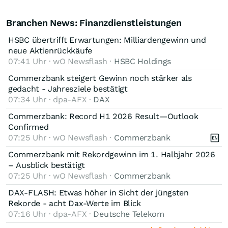
Branchen News: Finanzdienstleistungen
HSBC übertrifft Erwartungen: Milliardengewinn und
neue Aktienrückkäufe
07:41 Uhr · wO Newsflash ·
HSBC Holdings
Commerzbank steigert Gewinn noch stärker als
gedacht - Jahresziele bestätigt
07:34 Uhr · dpa-AFX ·
DAX
Commerzbank: Record H1 2026 Result—Outlook
Confirmed
07:25 Uhr · wO Newsflash ·
Commerzbank
Commerzbank mit Rekordgewinn im 1. Halbjahr 2026
– Ausblick bestätigt
07:25 Uhr · wO Newsflash ·
Commerzbank
DAX-FLASH: Etwas höher in Sicht der jüngsten
Rekorde - acht Dax-Werte im Blick
07:16 Uhr · dpa-AFX ·
Deutsche Telekom