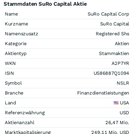
Stammdaten SuRo Capital Aktie
Name
SuRo Capital Corp
Kurzname
SuRo Capital
Namenszusatz
Registered Shs
Kategorie
Aktien
Aktientyp
Stammaktien
WKN
A2P7YR
ISIN
US86887Q1094
Symbol
NSLR
Branche
Finanzdienstleistungen
Land
USA
Referenzwährung
USD
Aktienanzahl
26,47 Mio.
Marktkapitalisierung
249,11 Mio.
USD