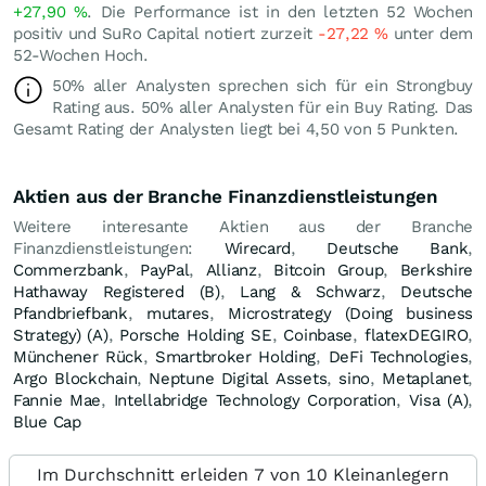
+27,90
%
. Die Performance ist in den letzten 52 Wochen
positiv und SuRo Capital notiert zurzeit
-27,22
%
unter dem
52-Wochen Hoch.
50% aller Analysten sprechen sich für ein Strongbuy
Rating aus. 50% aller Analysten für ein Buy Rating. Das
Gesamt Rating der Analysten liegt bei 4,50 von 5 Punkten.
Aktien aus der Branche Finanzdienstleistungen
Weitere interesante Aktien aus der Branche
Finanzdienstleistungen:
Wirecard
,
Deutsche Bank
,
Commerzbank
,
PayPal
,
Allianz
,
Bitcoin Group
,
Berkshire
Hathaway Registered (B)
,
Lang & Schwarz
,
Deutsche
Pfandbriefbank
,
mutares
,
Microstrategy (Doing business
Strategy) (A)
,
Porsche Holding SE
,
Coinbase
,
flatexDEGIRO
,
Münchener Rück
,
Smartbroker Holding
,
DeFi Technologies
,
Argo Blockchain
,
Neptune Digital Assets
,
sino
,
Metaplanet
,
Fannie Mae
,
Intellabridge Technology Corporation
,
Visa (A)
,
Blue Cap
Im Durchschnitt erleiden 7 von 10 Kleinanlegern