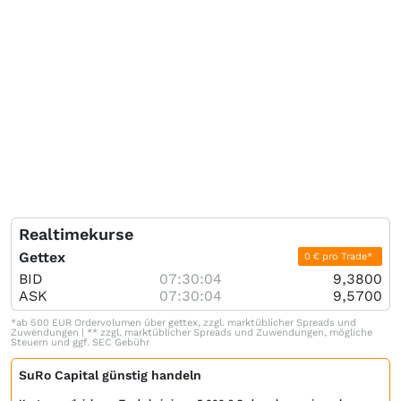
Realtimekurse
Gettex
0 € pro Trade*
BID
07:30:04
9,3800
ASK
07:30:04
9,5700
*ab 500 EUR Ordervolumen über gettex, zzgl. marktüblicher Spreads und
Zuwendungen | ** zzgl. marktüblicher Spreads und Zuwendungen, mögliche
Steuern und ggf. SEC Gebühr
SuRo Capital günstig handeln