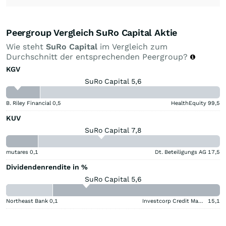
Peergroup Vergleich SuRo Capital Aktie
Wie steht
SuRo Capital
im Vergleich zum
Durchschnitt der entsprechenden Peergroup?
KGV
SuRo Capital 5,6
B. Riley Financial
0,5
HealthEquity
99,5
KUV
SuRo Capital 7,8
mutares
0,1
Dt. Beteiligungs AG
17,5
Dividendenrendite in %
SuRo Capital 5,6
Northeast Bank
0,1
Investcorp Credit Management BDC
15,1