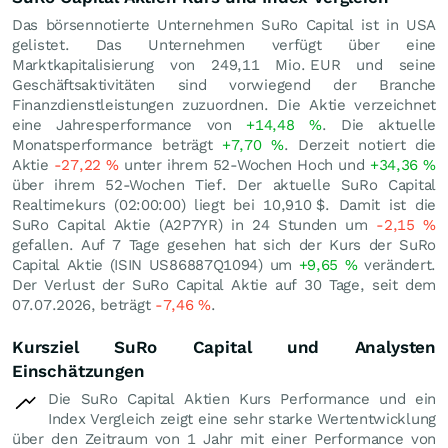
Das börsennotierte Unternehmen SuRo Capital ist in USA
gelistet. Das Unternehmen verfügt über eine
Marktkapitalisierung von 249,11 Mio.
EUR
und seine
Geschäftsaktivitäten sind vorwiegend der Branche
Finanzdienstleistungen zuzuordnen. Die Aktie verzeichnet
eine Jahresperformance von
+14,48
%
. Die aktuelle
Monatsperformance beträgt
+7,70
%
. Derzeit notiert die
Aktie
-27,22
%
unter ihrem 52-Wochen Hoch und
+34,36
%
über ihrem 52-Wochen Tief. Der aktuelle SuRo Capital
Realtimekurs (02:00:00) liegt bei 10,910
$
. Damit ist die
SuRo Capital Aktie (A2P7YR) in 24 Stunden um
-2,15
%
gefallen. Auf 7 Tage gesehen hat sich der Kurs der SuRo
Capital Aktie (ISIN US86887Q1094) um
+9,65
%
verändert.
Der Verlust der SuRo Capital Aktie auf 30 Tage, seit dem
07.07.2026, beträgt
-7,46
%
.
Kursziel SuRo Capital und Analysten
Einschätzungen
Die SuRo Capital Aktien Kurs Performance und ein
Index Vergleich zeigt eine sehr starke Wertentwicklung
über den Zeitraum von 1 Jahr mit einer Performance von