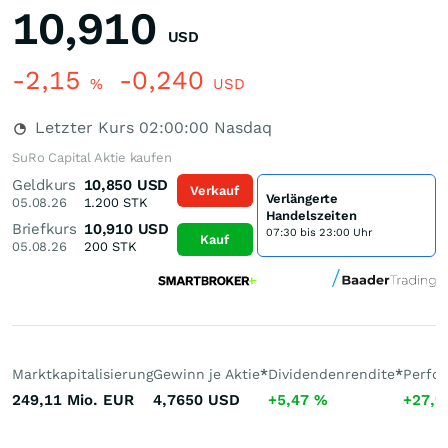
10,910
USD
-2,15
-0,240
%
USD
Letzter Kurs
02:00:00
Nasdaq
SuRo Capital Aktie kaufen
Geldkurs
10,850
USD
Verkauf
Verlängerte
05.08.26
1.200
STK
Handelszeiten
Briefkurs
10,910
USD
07:30 bis 23:00 Uhr
Kauf
05.08.26
200
STK
Marktkapitalisierung
Gewinn je Aktie
*
Dividendenrendite
*
Perfo
249,11 Mio.
EUR
4,7650
USD
+5,47
%
+27,