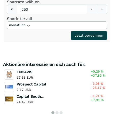
Sparrate
wählen
€
-
+
Sparintervall
monatlich
Jetzt berechnen
Aktionäre interessieren sich auch für:
+0,29
%
ENCAVIS
+37,83
%
17,51 EUR
-3,98
%
Prospect Capital
-25,17
%
2,17 USD
-1,21
%
Capital Southwest
+7,91
%
24,42 USD