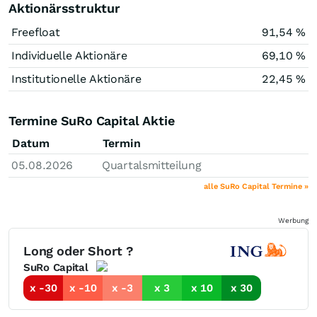
Aktionärsstruktur
Freefloat
91,54 %
Individuelle Aktionäre
69,10 %
Institutionelle Aktionäre
22,45 %
Termine SuRo Capital Aktie
Datum
Termin
05.08.2026
Quartalsmitteilung
alle SuRo Capital Termine »
Werbung
Long oder Short ?
SuRo Capital
x -30
x -10
x -3
x 3
x 10
x 30