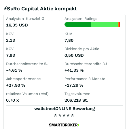
⚡SuRo Capital Aktie kompakt
Analysten-Kursziel Ø
Analysten-Ratings
16,35
USD
KGV
KUV
2,13
7,80
KCV
Dividende pro Aktie
7,93
0,50
USD
Durchschnittsrendite 5J
Durchschnittsrendite 3J
-4,61
%
+41,33
%
Jahresperformance
Performance 3 Monate
+27,90
%
-17,29
%
relatives Volumen (rVol)
Tagesvolumen
0,70
x
206.218 St.
wallstreetONLINE Bewertung
⭐
⭐
⭐
⭐
⭐