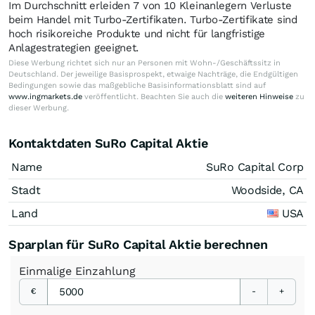
Im Durchschnitt erleiden 7 von 10 Kleinanlegern Verluste
beim Handel mit Turbo-Zertifikaten. Turbo-Zertifikate sind
hoch risikoreiche Produkte und nicht für langfristige
Anlagestrategien geeignet.
Diese Werbung richtet sich nur an Personen mit Wohn-/Geschäftssitz in
Deutschland. Der jeweilige Basisprospekt, etwaige Nachträge, die Endgültigen
Bedingungen sowie das maßgebliche Basisinformationsblatt sind auf
www.ingmarkets.de
veröffentlicht. Beachten Sie auch die
weiteren Hinweise
zu
dieser Werbung.
Kontaktdaten SuRo Capital Aktie
Name
SuRo Capital Corp
Stadt
Woodside, CA
Land
USA
Sparplan für SuRo Capital Aktie berechnen
Einmalige
Einzahlung
€
-
+