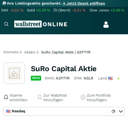
🎁 Ihre Lieblingsaktie geschenkt.
→ Jetzt Depot eröffnen
DAX
-0,51
%
Gold
+0,39
%
Öl (Brent)
-0,31
%
Dow Jones
+0,46
%
Aktien
SuRo Capital Aktie | A2P7YR
Startseite
SuRo Capital Aktie
Aktie
WKN:
A2P7YR
SYM:
NSLR
Land
Alarme
Zur Watchlist
Zum Portfolio
einrichten
hinzufügen
hinzufügen
Nasdaq