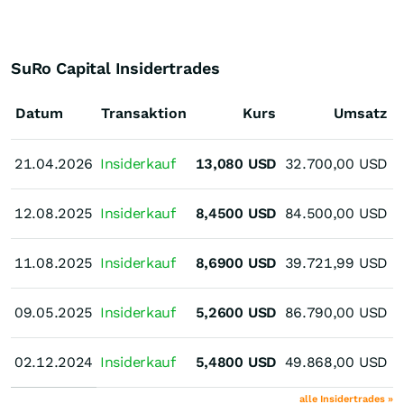
SuRo Capital Insidertrades
Datum
Transaktion
Kurs
Umsatz
21.04.2026
21.04.2026
Insiderkauf
13,080
USD
32.700,00
USD
12.08.2025
12.08.2025
Insiderkauf
8,4500
USD
84.500,00
USD
11.08.2025
11.08.2025
Insiderkauf
8,6900
USD
39.721,99
USD
09.05.2025
09.05.2025
Insiderkauf
5,2600
USD
86.790,00
USD
02.12.2024
02.12.2024
Insiderkauf
5,4800
USD
49.868,00
USD
A
alle Insidertrades »