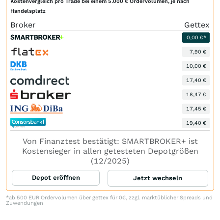
Kostenvergleich pro Trade bei einem 5.000 € Ordervolumen, je nach
Handelsplatz
Broker
Gettex
0,00 €*
7,90 €
10,00 €
17,40 €
18,47 €
17,45 €
19,40 €
Von Finanztest bestätigt: SMARTBROKER+ ist
Kostensieger in allen getesteten Depotgrößen
(12/2025)
Depot eröffnen
Jetzt wechseln
*ab 500 EUR Ordervolumen über gettex für 0€, zzgl. marktüblicher Spreads und
Zuwendungen