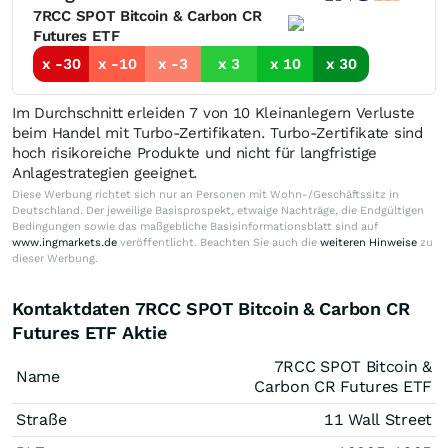
7RCC SPOT Bitcoin & Carbon CR
Futures ETF
x -30
x -10
x -3
x 3
x 10
x 30
Im Durchschnitt erleiden 7 von 10 Kleinanlegern Verluste
beim Handel mit Turbo-Zertifikaten. Turbo-Zertifikate sind
hoch risikoreiche Produkte und nicht für langfristige
Anlagestrategien geeignet.
Diese Werbung richtet sich nur an Personen mit Wohn-/Geschäftssitz in
Deutschland. Der jeweilige Basisprospekt, etwaige Nachträge, die Endgültigen
Bedingungen sowie das maßgebliche Basisinformationsblatt sind auf
www.ingmarkets.de
veröffentlicht. Beachten Sie auch die
weiteren Hinweise
zu
dieser Werbung.
Kontaktdaten 7RCC SPOT Bitcoin & Carbon CR
Futures ETF Aktie
7RCC SPOT Bitcoin &
Name
Carbon CR Futures ETF
Straße
11 Wall Street