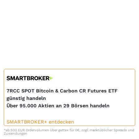
7RCC SPOT Bitcoin & Carbon CR Futures ETF
günstig handeln
Über 95.000 Aktien an 29 Börsen handeln
SMARTBROKER+ entdecken
*ab 500 EUR Ordervolumen über gettex für 0€, zzgl. marktüblicher Spreads und
Zuwendungen