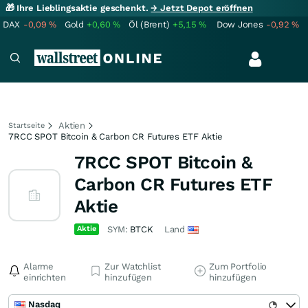
🎁 Ihre Lieblingsaktie geschenkt.
→ Jetzt Depot eröffnen
DAX
-0,09
%
Gold
+0,60
%
Öl (Brent)
+5,15
%
Dow Jones
-0,92
%
Aktien
Startseite
7RCC SPOT Bitcoin & Carbon CR Futures ETF Aktie
7RCC SPOT Bitcoin &
Carbon CR Futures ETF
Aktie
Aktie
SYM:
BTCK
Land
Alarme
Zur Watchlist
Zum Portfolio
einrichten
hinzufügen
hinzufügen
Nasdaq