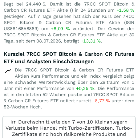
liegt bei 24,440
$
. Damit ist die 7RCC SPOT Bitcoin &
Carbon CR Futures ETF Aktie () in 24 Stunden um
+1,58
%
gestiegen. Auf 7 Tage gesehen hat sich der Kurs der 7RCC
SPOT Bitcoin & Carbon CR Futures ETF Aktie (ISIN
US88166A8889) um
+8,09
%
verändert. Der Gewinn der
7RCC SPOT Bitcoin & Carbon CR Futures ETF Aktie auf 30
Tage, seit dem 08.07.2026, beträgt
+13,31
%
.
Kursziel 7RCC SPOT Bitcoin & Carbon CR Futures
ETF und Analysten Einschätzungen
Die 7RCC SPOT Bitcoin & Carbon CR Futures ETF
Aktien Kurs Performance und ein Index Vergleich zeigt
eine schwache Wertentwicklung über den Zeitraum von 1
Jahr mit einer Performance von
+0,25
%
. Die Performance
ist in den letzten 52 Wochen positiv und 7RCC SPOT Bitcoin
& Carbon CR Futures ETF notiert zurzeit
-8,77
%
unter dem
52-Wochen Hoch.
Im Durchschnitt erleiden 7 von 10 Kleinanlegern
Verluste beim Handel mit Turbo-Zertifikaten. Turbo-
Zertifikate sind hoch risikoreiche Produkte und