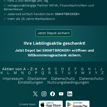
✅ rund 2.000 Beiträge pro Tag
✅ verlagsunabhängige Partner ARIVA, FinanzNachrichten und
BörsenNews
✅ Jederzeit einfach handeln beim
SMARTBROKER+
✅ mehr als 25 Jahre Marktpräsenz
Jetzt Depot sichern
Ihre Lieblingsaktie geschenkt!
Jetzt Depot bei SMARTBROKER+ eröffnen und
Willkommensgeschenk sichern.
Aktien von A - Z:
#
A
B
C
D
E
F
G
H
I
J
K
L
M
N
O
P
Q
R
S
T
U
V
W
X
Y
Z
Impressum
Disclaimer
Datenschutz
Datenschutz-
Einstellungen
Nutzungsbedingungen
Unsere Apps: