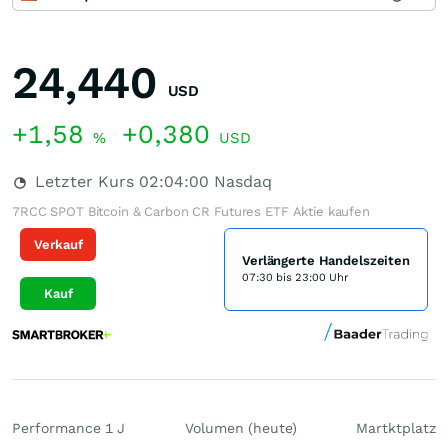
24,440
USD
+1,58
+0,380
%
USD
Letzter Kurs
02:04:00
Nasdaq
7RCC SPOT Bitcoin & Carbon CR Futures ETF Aktie kaufen
Verkauf
Verlängerte Handelszeiten
07:30 bis 23:00 Uhr
Kauf
Performance 1 J
Volumen (heute)
Martktplatz