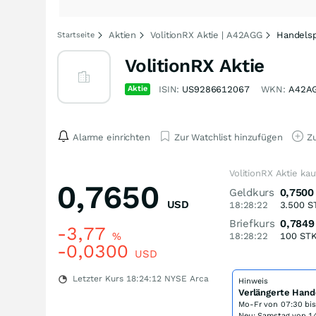
Aktien
VolitionRX Aktie | A42AGG
Handelsp
Startseite
VolitionRX Aktie
Aktie
ISIN:
US9286612067
WKN:
A42A
Alarme einrichten
Zur Watchlist hinzufügen
Zu
VolitionRX Aktie ka
0,7650
Geldkurs
0,7500
USD
18:28:22
3.500
S
Briefkurs
0,7849
-3,77
%
18:28:22
100
ST
-0,0300
USD
Letzter Kurs
18:24:12
NYSE Arca
Hinweis
Verlängerte Hand
Mo-Fr von
07:30 bi
Neu: Samstag von 14