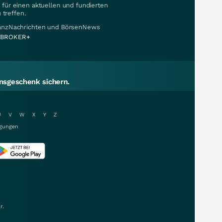
für einen aktuellen und fundierten
 treffen.
nanzNachrichten und BörsenNews
BROKER+
sgeschenk sichern.
U
V
W
X
Y
Z
gungen
r.