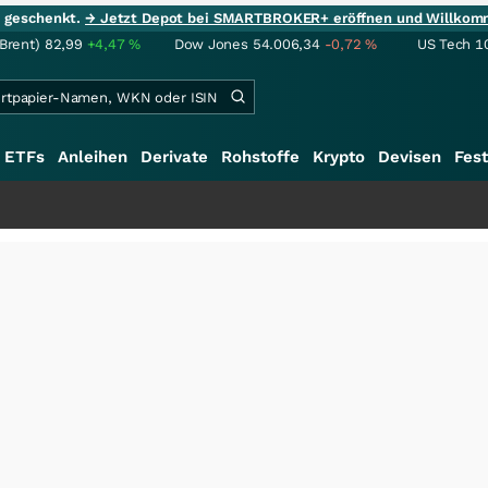
ie geschenkt.
→ Jetzt Depot bei SMARTBROKER+ eröffnen und Willkom
(Brent)
82,99
+4,47
%
Dow Jones
54.006,34
-0,72
%
US Tech 1
ETFs
Anleihen
Derivate
Rohstoffe
Krypto
Devisen
Fest