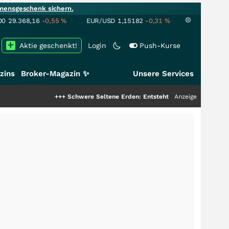
mensgeschenk sichern.
00
29.368,16
-0,55
%
EUR/USD
1,15182
-0,31
%
Aktie geschenkt!
Login
Push-Kurse
zins
Broker-Magazin ✨
Unsere Services
+++
Schwere Seltene Erden: Entsteht hier die nächste Milliarden
Anzeige