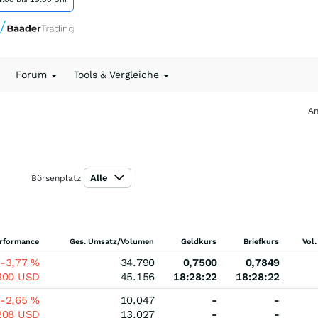
Forum
Tools & Vergleiche
An
Alle
Börsenplatz
rformance
Ges. Umsatz/Volumen
Geldkurs
Briefkurs
Vol.
-3,77
%
34.790
0,7500
0,7849
300
USD
45.156
18:28:22
18:28:22
-2,65
%
10.047
-
-
208
USD
13.027
-
-