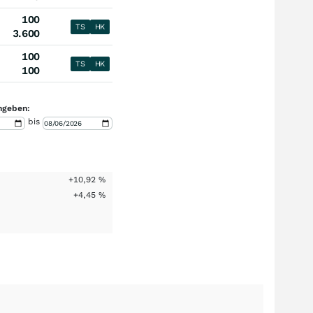
100
TS
HK
3.600
100
TS
HK
100
ngeben:
bis
+10,92
%
+4,45
%