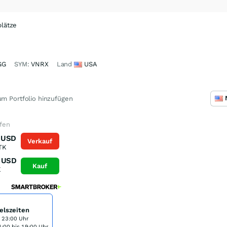
lätze
GG
SYM:
VNRX
Land
USA
m Portfolio hinzufügen
ufen
USD
Verkauf
TK
USD
Kauf
K
elszeiten
s 23:00 Uhr
:00 bis 19:00 Uhr