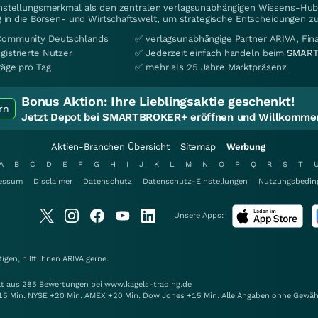
instellungsmerkmal als den zentralen verlagsunabhängigen Wissens-Hub 
 in die Börsen- und Wirtschaftswelt, um strategische Entscheidungen zu
Community Deutschlands
✅ verlagsunabhängige Partner ARIVA, Fi
gistrierte Nutzer
✅ Jederzeit einfach handeln beim
SMART
räge pro Tag
✅ mehr als 25 Jahre Marktpräsenz
Bonus Aktion:
Ihre Lieblingsaktie geschenkt!
rn
Jetzt Depot bei SMARTBROKER+ eröffnen und Willkommen
Aktien-Branchen Übersicht
Sitemap
Werbung
A
B
C
D
E
F
G
H
I
J
K
L
M
N
O
P
Q
R
S
T
essum
Disclaimer
Datenschutz
Datenschutz-Einstellungen
Nutzungsbedin
Unsere Apps:
gen, hilft Ihnen
ARIVA
gerne.
elt aus 285 Bewertungen bei www.kagels-trading.de
15 Min. NYSE +20 Min. AMEX +20 Min. Dow Jones +15 Min. Alle Angaben ohne Gewäh