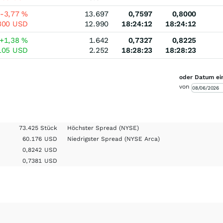
-3,77
%
13.697
0,7597
0,8000
300
USD
12.990
18:24:12
18:24:12
+1,38
%
1.642
0,7327
0,8225
105
USD
2.252
18:28:23
18:28:23
oder Datum ei
von
73.425 Stück
Höchster Spread
(NYSE)
60.176
USD
Niedrigster Spread
(NYSE Arca)
0,8242
USD
0,7381
USD