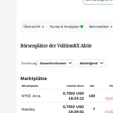
Übersicht
Kurse & Analysen
Kennzahlen
Börsenplätze der VolitionRX Aktie
Gesamtvolumen
absteigend
Sortierung
Marktplätze
Börsenplatz
Letzter Kurs
Vol.
Pe
0,7650
USD
NYSE Arca
100
18:24:12
-0,0
0,7650
USD
Nasdaq
7
18:29:01
-0,0