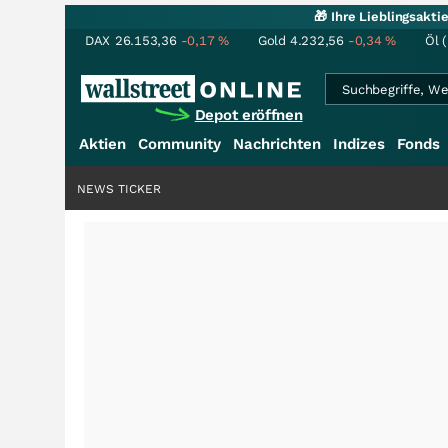
🎁 Ihre Lieblingsakt
DAX
26.153,36
-0,17
%
Gold
4.232,56
-0,34
%
Öl 
Depot eröffnen
Aktien
Community
Nachrichten
Indizes
Fonds
NEWS TICKER