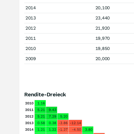
2014
20,100
2013
23,440
2012
21,920
2011
19,970
2010
19,850
2009
20,000
Rendite-Dreieck
2010
1.16
2011
5.21
9.43
2012
5.21
7.29
5.20
2013
0.58
0.38
-3.86
-12.14
2014
1.21
1.22
-1.37
-4.50
3.80