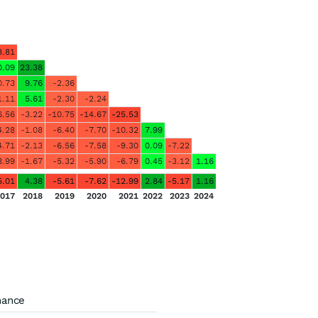
8.81
0.09
23.38
0.73
9.76
-2.36
1.11
5.61
-2.30
-2.24
6.56
-3.22
-10.75
-14.67
-25.53
4.28
-1.08
-6.40
-7.70
-10.32
7.99
4.71
-2.13
-6.56
-7.58
-9.30
0.09
-7.22
3.99
-1.67
-5.32
-5.90
-6.79
0.45
-3.12
1.16
5.01
4.38
-5.61
-7.62
-12.99
2.84
-5.17
1.16
017
2018
2019
2020
2021
2022
2023
2024
mance