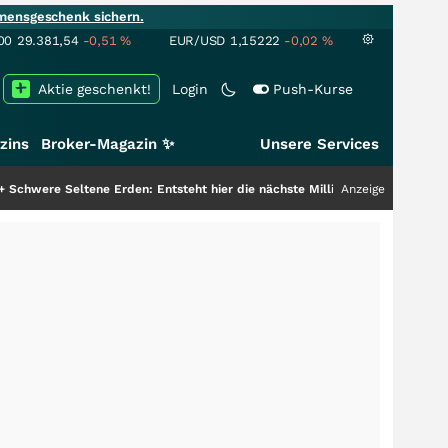
mensgeschenk sichern.
00
29.381,54
-0,51
%
EUR/USD
1,15222
-0,02
%
Aktie geschenkt!
Login
Push-Kurse
zins
Broker-Magazin ✨
Unsere Services
ltene Erden: Entsteht hier die nächste Milliardenstory?
+++
Anzeige