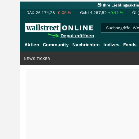
🎁 Ihre Lieblingsakt
DAX
26.174,28
-0,09
%
Gold
4.257,82
+0,41
%
Öl 
Depot eröffnen
Aktien
Community
Nachrichten
Indizes
Fonds
NEWS TICKER