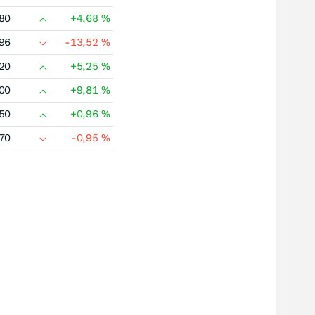
80
+4,68
%
96
-13,52
%
20
+5,25
%
00
+9,81
%
50
+0,96
%
70
-0,95
%