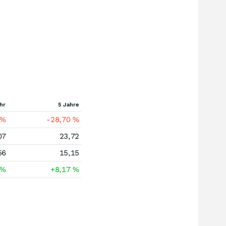
hr
5 Jahre
%
-28,70
%
07
23,72
56
15,15
%
+8,17
%