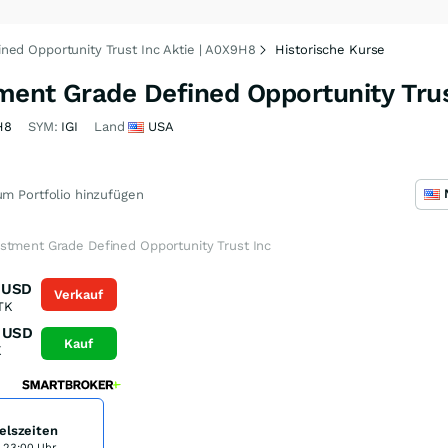
ned Opportunity Trust Inc Aktie | A0X9H8
Historische Kurse
ment Grade Defined Opportunity Trus
H8
SYM:
IGI
Land
USA
m Portfolio hinzufügen
stment Grade Defined Opportunity Trust Inc
USD
Verkauf
TK
USD
Kauf
K
elszeiten
s 23:00 Uhr