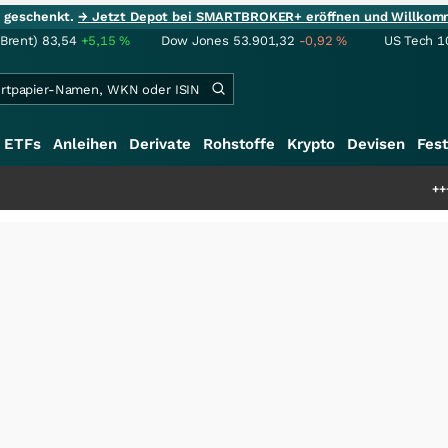
ie geschenkt.
→ Jetzt Depot bei SMARTBROKER+ eröffnen und Willkom
(Brent)
83,54
+5,15
%
Dow Jones
53.901,32
-0,92
%
US Tech 1
ETFs
Anleihen
Derivate
Rohstoffe
Krypto
Devisen
Fest
+++
Schwere Se