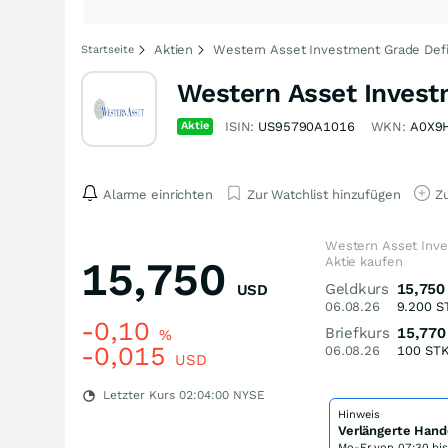
Aktien
Western Asset Investment Grade Defi
Startseite
Western Asset Invest
Aktie
ISIN:
US95790A1016
WKN:
A0X9
Alarme einrichten
Zur Watchlist hinzufügen
Zu
Western Asset Inve
15,750
Aktie kaufen
Geldkurs
15,750
USD
06.08.26
9.200
S
-0,10
Briefkurs
15,770
%
-0,015
06.08.26
100
ST
USD
Letzter Kurs
02:04:00
NYSE
Hinweis
Verlängerte Hand
Mo-Fr von
07:30 bi