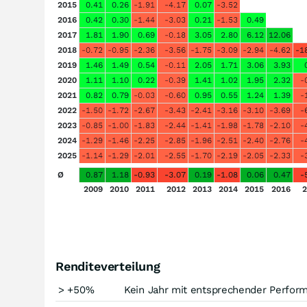
2015
0.41
0.26
-1.91
-4.17
0.07
-3.52
2016
0.42
0.30
-1.44
-3.03
0.21
-1.53
0.49
2017
1.81
1.90
0.69
-0.18
3.05
2.80
6.12
12.06
2018
-0.72
-0.95
-2.36
-3.56
-1.75
-3.09
-2.94
-4.62
-1
2019
1.46
1.49
0.54
-0.11
2.05
1.71
3.06
3.93
2020
1.11
1.10
0.22
-0.39
1.41
1.02
1.95
2.32
-
2021
0.82
0.79
-0.03
-0.60
0.95
0.55
1.24
1.39
-
2022
-1.50
-1.72
-2.67
-3.43
-2.41
-3.16
-3.10
-3.69
-
2023
-0.85
-1.00
-1.83
-2.44
-1.41
-1.98
-1.78
-2.10
-
2024
-1.29
-1.46
-2.25
-2.85
-1.96
-2.51
-2.40
-2.76
-
2025
-1.14
-1.29
-2.01
-2.55
-1.70
-2.19
-2.05
-2.33
-
Ø
0.87
1.18
-0.93
-3.07
0.19
-1.08
0.06
0.47
-
2009
2010
2011
2012
2013
2014
2015
2016
2
Renditeverteilung
> +50%
Kein Jahr mit entsprechender Perfor