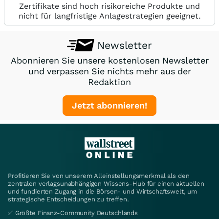
Zertifikate sind hoch risikoreiche Produkte und
nicht für langfristige Anlagestrategien geeignet.
Newsletter
Abonnieren Sie unsere kostenlosen Newsletter
und verpassen Sie nichts mehr aus der
Redaktion
Jetzt abonnieren!
Profitieren Sie von unserem Alleinstellungsmerkmal als den
zentralen verlagsunabhängigen Wissens-Hub für einen aktuellen
und fundierten Zugang in die Börsen- und Wirtschaftswelt, um
strategische Entscheidungen zu treffen.
✅ Größte Finanz-Community Deutschlands