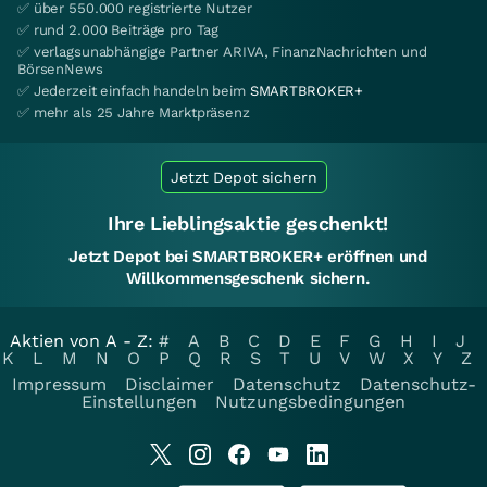
✅ über 550.000 registrierte Nutzer
✅ rund 2.000 Beiträge pro Tag
✅ verlagsunabhängige Partner ARIVA, FinanzNachrichten und
BörsenNews
✅ Jederzeit einfach handeln beim
SMARTBROKER+
✅ mehr als 25 Jahre Marktpräsenz
Jetzt Depot sichern
Ihre Lieblingsaktie geschenkt!
Jetzt Depot bei SMARTBROKER+ eröffnen und
Willkommensgeschenk sichern.
Aktien von A - Z:
#
A
B
C
D
E
F
G
H
I
J
K
L
M
N
O
P
Q
R
S
T
U
V
W
X
Y
Z
Impressum
Disclaimer
Datenschutz
Datenschutz-
Einstellungen
Nutzungsbedingungen