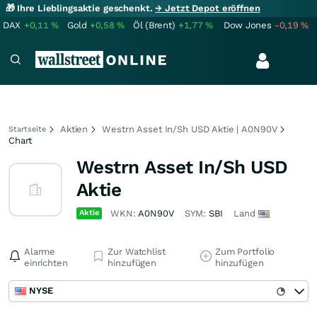
🎁 Ihre Lieblingsaktie geschenkt.
→ Jetzt Depot eröffnen
DAX
+0,11
%
Gold
+0,58
%
Öl (Brent)
+1,77
%
Dow Jones
-0,19
%
Aktien
Westrn Asset In/Sh USD Aktie | A0N90V
Startseite
Chart
Westrn Asset In/Sh USD
Aktie
Aktie
WKN:
A0N90V
SYM:
SBI
Land
Alarme
Zur Watchlist
Zum Portfolio
einrichten
hinzufügen
hinzufügen
NYSE