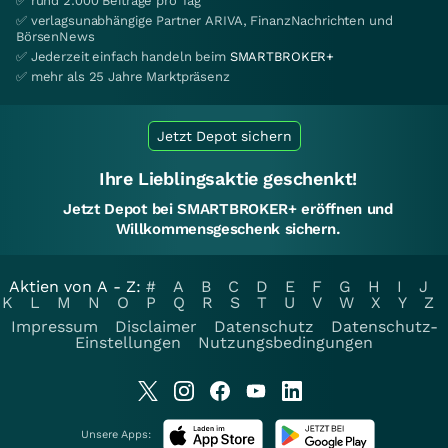
✅ rund 2.000 Beiträge pro Tag
✅ verlagsunabhängige Partner ARIVA, FinanzNachrichten und
BörsenNews
✅ Jederzeit einfach handeln beim
SMARTBROKER+
✅ mehr als 25 Jahre Marktpräsenz
Jetzt Depot sichern
Ihre Lieblingsaktie geschenkt!
Jetzt Depot bei SMARTBROKER+ eröffnen und
Willkommensgeschenk sichern.
Aktien von A - Z:
#
A
B
C
D
E
F
G
H
I
J
K
L
M
N
O
P
Q
R
S
T
U
V
W
X
Y
Z
Impressum
Disclaimer
Datenschutz
Datenschutz-
Einstellungen
Nutzungsbedingungen
Unsere Apps: