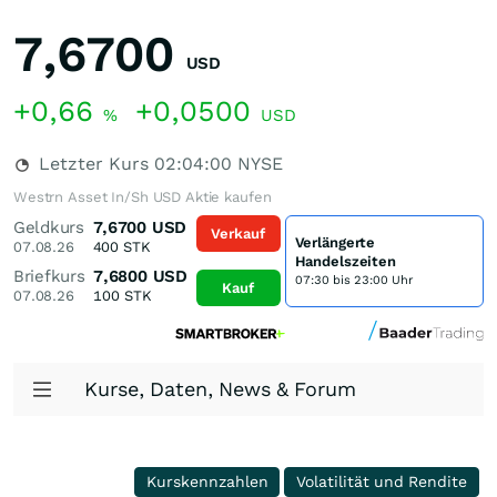
7,6700
USD
+0,66
+0,0500
%
USD
Letzter Kurs
02:04:00
NYSE
Westrn Asset In/Sh USD Aktie kaufen
Geldkurs
7,6700
USD
Verkauf
Verlängerte
07.08.26
400
STK
Handelszeiten
Briefkurs
7,6800
USD
07:30 bis 23:00 Uhr
Kauf
07.08.26
100
STK
Kurse, Daten, News & Forum
Kurskennzahlen
Volatilität und Rendite