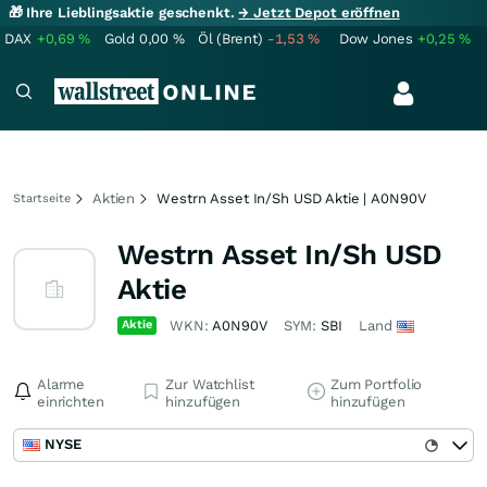
🎁 Ihre Lieblingsaktie geschenkt.
→ Jetzt Depot eröffnen
DAX
+0,69
%
Gold
0,00
%
Öl (Brent)
-1,53
%
Dow Jones
+0,25
%
Aktien
Westrn Asset In/Sh USD Aktie | A0N90V
Startseite
Westrn Asset In/Sh USD
Aktie
Aktie
WKN:
A0N90V
SYM:
SBI
Land
Alarme
Zur Watchlist
Zum Portfolio
einrichten
hinzufügen
hinzufügen
NYSE