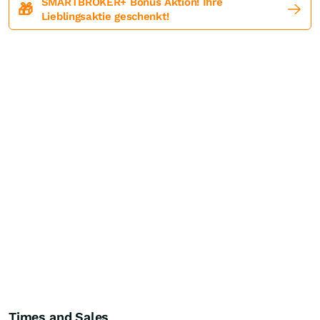
SMARTBROKER+ Bonus Aktion! Ihre
🎁
Lieblingsaktie geschenkt!
Times and Sales