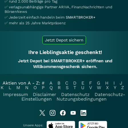
✅ rund 2.000 Beiträge pro Tag
✅ verlagsunabhängige Partner ARIVA, FinanzNachrichten und
BörsenNews
✅ Jederzeit einfach handeln beim
SMARTBROKER+
✅ mehr als 25 Jahre Marktpräsenz
Jetzt Depot sichern
Ihre Lieblingsaktie geschenkt!
Jetzt Depot bei SMARTBROKER+ eröffnen und
Willkommensgeschenk sichern.
Aktien von A - Z:
#
A
B
C
D
E
F
G
H
I
J
K
L
M
N
O
P
Q
R
S
T
U
V
W
X
Y
Z
Impressum
Disclaimer
Datenschutz
Datenschutz-
Einstellungen
Nutzungsbedingungen
Unsere Apps: