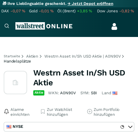
🎁 Ihre Lieblingsaktie geschenkt.
→ Jetzt Depot eröffnen
DAX
-0,07
%
Gold
-0,01
%
Öl (Brent)
+3,85
%
Dow Jones
-0,82
%
Aktien
Westrn Asset In/Sh USD Aktie | A0N90V
Startseite
Handelsplätze
Westrn Asset In/Sh USD
Aktie
Aktie
WKN:
A0N90V
SYM:
SBI
Land
Alarme
Zur Watchlist
Zum Portfolio
einrichten
hinzufügen
hinzufügen
NYSE