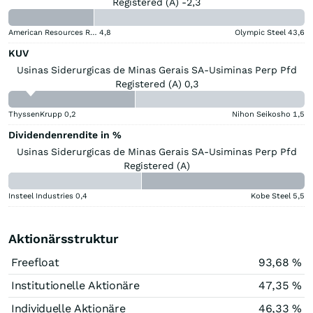
Registered (A) -2,3
American Resources Registered (A)
4,8
Olympic Steel
43,6
KUV
Usinas Siderurgicas de Minas Gerais SA-Usiminas Perp Pfd
Registered (A) 0,3
ThyssenKrupp
0,2
Nihon Seikosho
1,5
Dividendenrendite in %
Usinas Siderurgicas de Minas Gerais SA-Usiminas Perp Pfd
Registered (A)
Insteel Industries
0,4
Kobe Steel
5,5
Aktionärsstruktur
Freefloat
93,68 %
Institutionelle Aktionäre
47,35 %
Individuelle Aktionäre
46,33 %