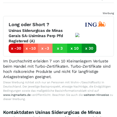
Werbung
Long oder Short ?
Usinas Siderurgicas de Minas
Gerais SA-Usiminas Perp Pfd
Registered (A)
x -30
x -10
x -3
x 3
x 10
x 30
Im Durchschnitt erleiden 7 von 10 Kleinanlegern Verluste
beim Handel mit Turbo-Zertifikaten. Turbo-Zertifikate sind
hoch risikoreiche Produkte und nicht für langfristige
Anlagestrategien geeignet.
Diese Werbung richtet sich nur an Personen mit Wohn-/Geschäftssitz in
Deutschland. Der jeweilige Basisprospekt, etwaige Nachträge, die Endgültigen
Bedingungen sowie das maßgebliche Basisinformationsblatt sind auf
www.ingmarkets.de
veröffentlicht. Beachten Sie auch die
weiteren Hinweise
zu
dieser Werbung.
Kontaktdaten Usinas Siderurgicas de Minas