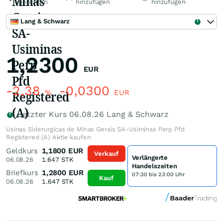
einrichten
hinzufügen
hinzufügen
Lang & Schwarz
1,2300
EUR
-2,38
-0,0300
%
EUR
Letzter Kurs
06.08.26
Lang & Schwarz
Usinas Siderurgicas de Minas Gerais SA-Usiminas Perp Pfd
Registered (A) Aktie kaufen
Geldkurs
1,1800
EUR
Verkauf
Verlängerte
06.08.26
1.647
STK
Handelszeiten
Briefkurs
1,2800
EUR
07:30 bis 23:00 Uhr
Kauf
06.08.26
1.647
STK