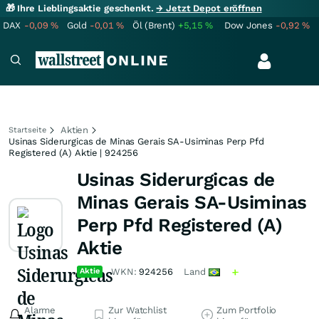
🎁 Ihre Lieblingsaktie geschenkt.
→ Jetzt Depot eröffnen
DAX
-0,09
%
Gold
-0,01
%
Öl (Brent)
+5,15
%
Dow Jones
-0,92
%
Aktien
Startseite
Usinas Siderurgicas de Minas Gerais SA-Usiminas Perp Pfd
Registered (A) Aktie | 924256
Usinas Siderurgicas de
Minas Gerais SA-Usiminas
Perp Pfd Registered (A)
Aktie
Aktie
WKN:
924256
Land
Alarme
Zur Watchlist
Zum Portfolio