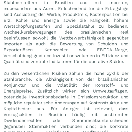
Stahlherstellern in Brasilien und mit Importen,
insbesondere aus Asien. Entscheidend für die Ertragslage
sind Auslastung der Werke, Produktmix, Kostenposition bei
Erz, Kohle und Energie sowie die Fähigkeit, höhere
Wertschöpfungsstufen und Spezialstähle zu bedienen.
Wechselkursbewegungen des brasilianischen Real
beeinflussen sowohl die Wettbewerbsfähigkeit gegenüber
Importen als auch die Bewertung von Schulden und
Exporterlösen. Kennzahlen wie EBITDA-Marge,
Verschuldungsgrad und Investitionsvolumen in Effizienz und
Qualität sind zentrale Indikatoren für die operative Stärke.
Zu den wesentlichen Risiken zählen die hohe Zyklik der
Stahlbranche, die Abhängigkeit von der brasilianischen
Konjunktur und die Volatilität der Rohstoff- und
Energiepreise. Zusätzlich wirken sich Umweltauflagen,
potenzielle Investitionsbedarfe in Emissionsreduktion und
mögliche regulatorische Änderungen auf Kostenstruktur und
Kapitalbedarf aus. Für Anleger ist relevant, dass
Vorzugsaktien in Brasilien häufig mit bestimmten
Dividendenrechten oder Stimmrechtsunterschieden
gegenüber Stammaktien verbunden sind; die konkrete