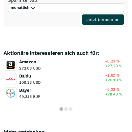
Sparintervall
monatlich
Jetzt berechnen
Aktionäre interessieren sich auch für:
-0,23
%
Amazon
+27,23
%
272,03 USD
-1,60
%
Baidu
+26,19
%
109,33 USD
-0,33
%
Bayer
+78,43
%
49,315 EUR
Mehr entdecken