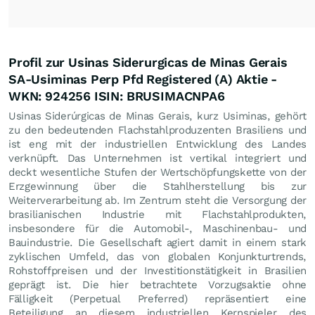
Profil zur Usinas Siderurgicas de Minas Gerais
SA-Usiminas Perp Pfd Registered (A) Aktie -
WKN: 924256 ISIN: BRUSIMACNPA6
Usinas Siderúrgicas de Minas Gerais, kurz Usiminas, gehört
zu den bedeutenden Flachstahlproduzenten Brasiliens und
ist eng mit der industriellen Entwicklung des Landes
verknüpft. Das Unternehmen ist vertikal integriert und
deckt wesentliche Stufen der Wertschöpfungskette von der
Erzgewinnung über die Stahlherstellung bis zur
Weiterverarbeitung ab. Im Zentrum steht die Versorgung der
brasilianischen Industrie mit Flachstahlprodukten,
insbesondere für die Automobil-, Maschinenbau- und
Bauindustrie. Die Gesellschaft agiert damit in einem stark
zyklischen Umfeld, das von globalen Konjunkturtrends,
Rohstoffpreisen und der Investitionstätigkeit in Brasilien
geprägt ist. Die hier betrachtete Vorzugsaktie ohne
Fälligkeit (Perpetual Preferred) repräsentiert eine
Beteiligung an diesem industriellen Kernspieler des