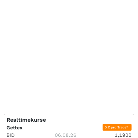
Realtimekurse
Gettex
0 € pro Trade*
BID
06.08.26
1,1900