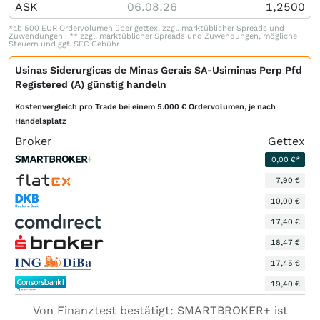
ASK
06.08.26
1,2500
*ab 500 EUR Ordervolumen über gettex, zzgl. marktüblicher Spreads und
Zuwendungen | ** zzgl. marktüblicher Spreads und Zuwendungen, mögliche
Steuern und ggf. SEC Gebühr
Usinas Siderurgicas de Minas Gerais SA-Usiminas Perp Pfd
Registered (A) günstig handeln
Kostenvergleich pro Trade bei einem 5.000 € Ordervolumen, je nach
Handelsplatz
Broker
Gettex
0,00 €*
7,90 €
10,00 €
17,40 €
18,47 €
17,45 €
19,40 €
Von Finanztest bestätigt: SMARTBROKER+ ist