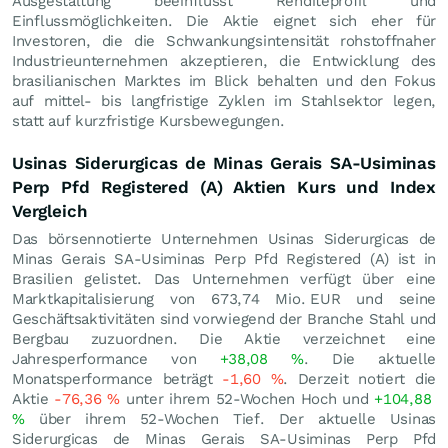
Ausgestaltung beeinflusst Renditeprofil und
Einflussmöglichkeiten. Die Aktie eignet sich eher für
Investoren, die die Schwankungsintensität rohstoffnaher
Industrieunternehmen akzeptieren, die Entwicklung des
brasilianischen Marktes im Blick behalten und den Fokus
auf mittel- bis langfristige Zyklen im Stahlsektor legen,
statt auf kurzfristige Kursbewegungen.
Usinas Siderurgicas de Minas Gerais SA-Usiminas
Perp Pfd Registered (A) Aktien Kurs und Index
Vergleich
Das börsennotierte Unternehmen Usinas Siderurgicas de
Minas Gerais SA-Usiminas Perp Pfd Registered (A) ist in
Brasilien gelistet. Das Unternehmen verfügt über eine
Marktkapitalisierung von 673,74 Mio.
EUR
und seine
Geschäftsaktivitäten sind vorwiegend der Branche Stahl und
Bergbau zuzuordnen. Die Aktie verzeichnet eine
Jahresperformance von
+38,08
%
. Die aktuelle
Monatsperformance beträgt
-1,60
%
. Derzeit notiert die
Aktie
-76,36
%
unter ihrem 52-Wochen Hoch und
+104,88
%
über ihrem 52-Wochen Tief. Der aktuelle Usinas
Siderurgicas de Minas Gerais SA-Usiminas Perp Pfd