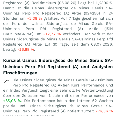
Registered (A) Realtimekurs (
06.08.26
) liegt bei 1,2300
€
.
Damit ist die Usinas Siderurgicas de Minas Gerais SA-
Usiminas Perp Pfd Registered (A) Aktie (924256) in 24
Stunden um
-2,38
%
gefallen. Auf 7 Tage gesehen hat sich
der Kurs der Usinas Siderurgicas de Minas Gerais SA-
Usiminas Perp Pfd Registered (A) Aktie (ISIN
BRUSIMACNPA6) um
-12,77
%
verändert. Der Verlust der
Usinas Siderurgicas de Minas Gerais SA-Usiminas Perp Pfd
Registered (A) Aktie auf 30 Tage, seit dem 08.07.2026,
beträgt
-16,89
%
.
Kursziel Usinas Siderurgicas de Minas Gerais SA-
Usiminas Perp Pfd Registered (A) und Analysten
Einschätzungen
Die Usinas Siderurgicas de Minas Gerais SA-Usiminas
Perp Pfd Registered (A) Aktien Kurs Performance und
ein Index Vergleich zeigt eine sehr starke Wertentwicklung
über den Zeitraum von 1 Jahr mit einer Performance von
+85,98
%
. Die Performance ist in den letzten 52 Wochen
positiv und Usinas Siderurgicas de Minas Gerais SA-
Usiminas Perp Pfd Registered (A) notiert zurzeit
-76,36
%