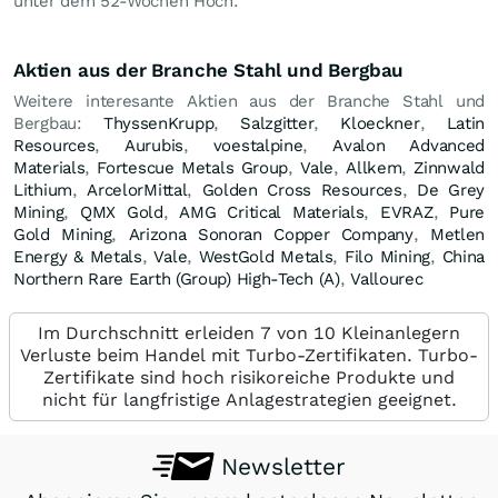
unter dem 52-Wochen Hoch.
Aktien aus der Branche Stahl und Bergbau
Weitere interesante Aktien aus der Branche Stahl und
Bergbau:
ThyssenKrupp
,
Salzgitter
,
Kloeckner
,
Latin
Resources
,
Aurubis
,
voestalpine
,
Avalon Advanced
Materials
,
Fortescue Metals Group
,
Vale
,
Allkem
,
Zinnwald
Lithium
,
ArcelorMittal
,
Golden Cross Resources
,
De Grey
Mining
,
QMX Gold
,
AMG Critical Materials
,
EVRAZ
,
Pure
Gold Mining
,
Arizona Sonoran Copper Company
,
Metlen
Energy & Metals
,
Vale
,
WestGold Metals
,
Filo Mining
,
China
Northern Rare Earth (Group) High-Tech (A)
,
Vallourec
Im Durchschnitt erleiden 7 von 10 Kleinanlegern
Verluste beim Handel mit Turbo-Zertifikaten. Turbo-
Zertifikate sind hoch risikoreiche Produkte und
nicht für langfristige Anlagestrategien geeignet.
Newsletter