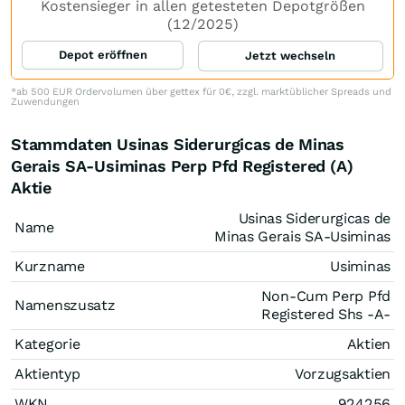
Kostensieger in allen getesteten Depotgrößen
(12/2025)
Depot eröffnen
Jetzt wechseln
*ab 500 EUR Ordervolumen über gettex für 0€, zzgl. marktüblicher Spreads und
Zuwendungen
Stammdaten Usinas Siderurgicas de Minas
Gerais SA-Usiminas Perp Pfd Registered (A)
Aktie
Usinas Siderurgicas de
Name
Minas Gerais SA-Usiminas
Kurzname
Usiminas
Non-Cum Perp Pfd
Namenszusatz
Registered Shs -A-
Kategorie
Aktien
Aktientyp
Vorzugsaktien
WKN
924256