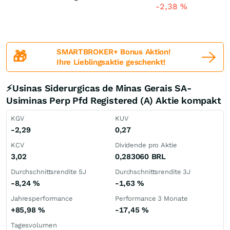
-2,38
%
SMARTBROKER+ Bonus Aktion!
🎁
Ihre Lieblingsaktie geschenkt!
⚡Usinas Siderurgicas de Minas Gerais SA-
Usiminas Perp Pfd Registered (A) Aktie kompakt
KGV
KUV
-2,29
0,27
KCV
Dividende pro Aktie
3,02
0,283060
BRL
Durchschnittsrendite 5J
Durchschnittsrendite 3J
-8,24
%
-1,63
%
Jahresperformance
Performance 3 Monate
+85,98
%
-17,45
%
Tagesvolumen