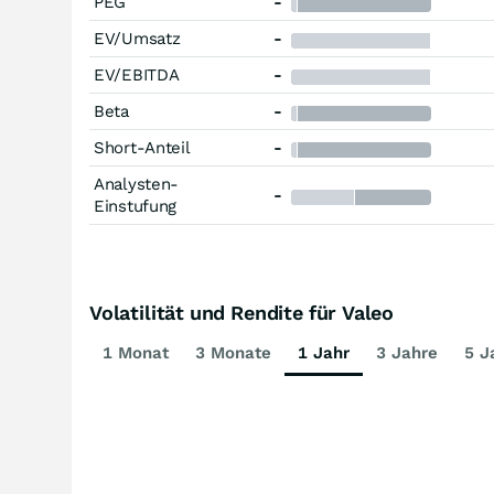
PEG
-
EV/Umsatz
-
EV/EBITDA
-
Beta
-
Short-Anteil
-
Analysten-
-
Einstufung
Volatilität und Rendite für Valeo
1 Monat
3 Monate
1 Jahr
3 Jahre
5 J