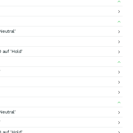
eutral'
auf 'Hold'
'
eutral'
'
auf 'Hold'