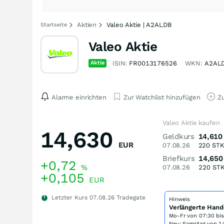
Aktien
Valeo Aktie | A2ALDB
Startseite
Valeo Aktie
Aktie
ISIN:
FR0013176526
WKN:
A2AL
Alarme einrichten
Zur Watchlist hinzufügen
Zu
Valeo Aktie kaufen
14,630
Geldkurs
14,610
EUR
07.08.26
220
ST
Briefkurs
14,650
+0,72
%
07.08.26
220
ST
+0,105
EUR
Letzter Kurs
07.08.26
Tradegate
Hinweis
Verlängerte Hand
Mo-Fr von
07:30 bi
Neu: Samstag von 14