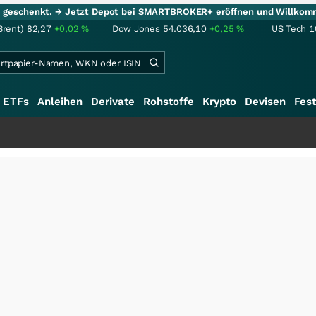
ie geschenkt.
→ Jetzt Depot bei SMARTBROKER+ eröffnen und Willkom
Brent)
82,27
+0,02
%
Dow Jones
54.036,10
+0,25
%
US Tech 1
ETFs
Anleihen
Derivate
Rohstoffe
Krypto
Devisen
Fest
+