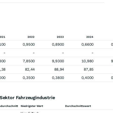
021
2022
2023
2024
100
0,9500
0,8900
0,6600
0
-
-
-
-
300
7,8500
9,9300
10,980
9
,38
82,44
88,94
87,85
000
0,3500
0,3800
0,4000
0
Sektor Fahrzeugindustrie
durchschnitt
Niedrigster Wert
Durchschnittswert