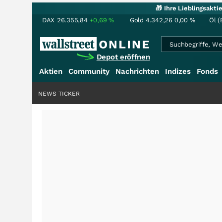
🎁 Ihre Lieblingsakt
DAX
26.355,84
+0,69
%
Gold
4.342,26
0,00
%
Öl (
Depot eröffnen
Aktien
Community
Nachrichten
Indizes
Fonds
NEWS TICKER