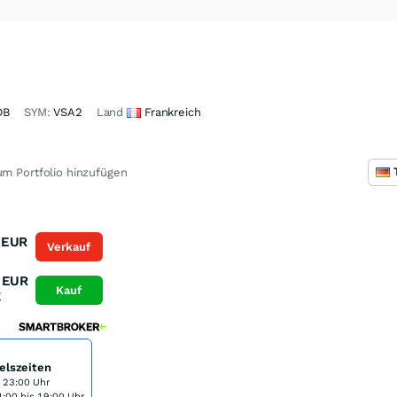
DB
SYM:
VSA2
Land
Frankreich
m Portfolio hinzufügen
EUR
Verkauf
K
EUR
Kauf
K
elszeiten
s 23:00 Uhr
:00 bis 19:00 Uhr