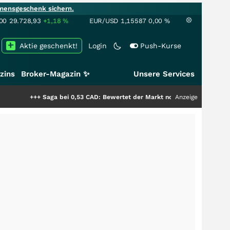
mensgeschenk sichern.
00
29.728,93
+1,18
%
EUR/USD
1,15587
0,00
%
Aktie geschenkt!
Login
Push-Kurse
zins
Broker-Magazin ✨
Unsere Services
++
Saga bei 0,53 CAD: Bewertet der Markt noch immer nur die Hälfte der St
Anzeige