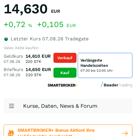
14,630
EUR
+0,72
+0,105
%
EUR
Letzter Kurs
07.08.26
Tradegate
Valeo Aktie kaufen
Geldkurs
14,610
EUR
Verkauf
Verlängerte
07.08.26
220
STK
Handelszeiten
Briefkurs
14,650
EUR
07:30 bis 23:00 Uhr
Kauf
07.08.26
220
STK
Kurse, Daten, News & Forum
SMARTBROKER+ Bonus Aktion! Ihre
🎁