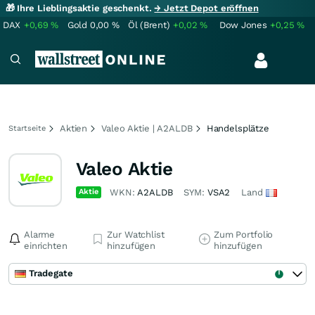
🎁 Ihre Lieblingsaktie geschenkt.
→ Jetzt Depot eröffnen
DAX
+0,69
%
Gold
0,00
%
Öl (Brent)
+0,02
%
Dow Jones
+0,25
%
Aktien
Valeo Aktie | A2ALDB
Handelsplätze
Startseite
Valeo Aktie
Aktie
WKN:
A2ALDB
SYM:
VSA2
Land
Alarme
Zur Watchlist
Zum Portfolio
einrichten
hinzufügen
hinzufügen
Tradegate