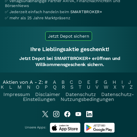
✅ verlagsunabhängige Partner ARIVA, FinanzNachrichten und
BörsenNews
✅ Jederzeit einfach handeln beim
SMARTBROKER+
✅ mehr als 25 Jahre Marktpräsenz
Jetzt Depot sichern
Ihre Lieblingsaktie geschenkt!
Jetzt Depot bei SMARTBROKER+ eröffnen und
Willkommensgeschenk sichern.
Aktien von A - Z:
#
A
B
C
D
E
F
G
H
I
J
K
L
M
N
O
P
Q
R
S
T
U
V
W
X
Y
Z
Impressum
Disclaimer
Datenschutz
Datenschutz-
Einstellungen
Nutzungsbedingungen
Unsere Apps: