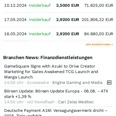
10.12.2024
10.12.2024
Insiderkauf
2,5000
EUR
71.625,00
EUR
17.05.2024
17.05.2024
Insiderkauf
2,9200
EUR
201.906,32
EUR
16.05.2024
16.05.2024
Insiderkauf
2,9200
EUR
84.680,00
EUR
alle Insidertrades »
Branchen News: Finanzdienstleistungen
GameSquare Signs with Azuki to Drive Creator
Marketing for Gates Awakened TCG Launch and
Manga Launch
14:00 Uhr · Accesswire ·
Engine Gaming and Media
Börsen Update: Börsen Update Europa - 06.08. - ATX
stark +1,39 %
14:00 Uhr · wO Newsflash ·
Carl Zeiss Meditec
Deutsche Payment A1M: Versagungsvermerk droht –
2025-Ziele verfehlt