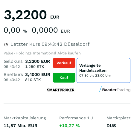
3,2200
EUR
0,00
0,0000
%
EUR
Letzter Kurs
09:43:42
Düsseldorf
Value-Holdings International Aktie kaufen
Geldkurs
3,2200
EUR
Verkauf
Verlängerte
09:43:42
1.250
STK
Handelszeiten
Briefkurs
3,4000
EUR
07:30 bis 23:00 Uhr
Kauf
09:43:42
810
STK
Marktkapitalisierung
Performance 1 J
Martktplatz
11,87 Mio.
EUR
+10,27
%
DUS