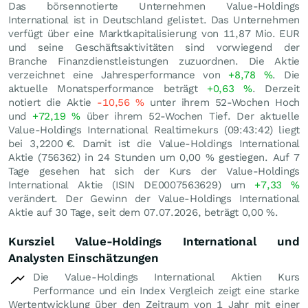
Das börsennotierte Unternehmen Value-Holdings
International ist in Deutschland gelistet. Das Unternehmen
verfügt über eine Marktkapitalisierung von 11,87 Mio.
EUR
und seine Geschäftsaktivitäten sind vorwiegend der
Branche Finanzdienstleistungen zuzuordnen. Die Aktie
verzeichnet eine Jahresperformance von
+8,78
%
. Die
aktuelle Monatsperformance beträgt
+0,63
%
. Derzeit
notiert die Aktie
-10,56
%
unter ihrem 52-Wochen Hoch
und
+72,19
%
über ihrem 52-Wochen Tief. Der aktuelle
Value-Holdings International Realtimekurs (09:43:42) liegt
bei 3,2200
€
. Damit ist die Value-Holdings International
Aktie (756362) in 24 Stunden um
0,00
%
gestiegen. Auf 7
Tage gesehen hat sich der Kurs der Value-Holdings
International Aktie (ISIN DE0007563629) um
+7,33
%
verändert. Der Gewinn der Value-Holdings International
Aktie auf 30 Tage, seit dem 07.07.2026, beträgt
0,00
%
.
Kursziel Value-Holdings International und
Analysten Einschätzungen
Die Value-Holdings International Aktien Kurs
Performance und ein Index Vergleich zeigt eine starke
Wertentwicklung über den Zeitraum von 1 Jahr mit einer