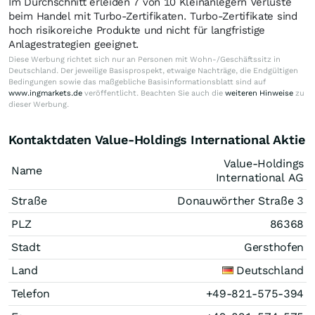
Im Durchschnitt erleiden 7 von 10 Kleinanlegern Verluste
beim Handel mit Turbo-Zertifikaten. Turbo-Zertifikate sind
hoch risikoreiche Produkte und nicht für langfristige
Anlagestrategien geeignet.
Diese Werbung richtet sich nur an Personen mit Wohn-/Geschäftssitz in
Deutschland. Der jeweilige Basisprospekt, etwaige Nachträge, die Endgültigen
Bedingungen sowie das maßgebliche Basisinformationsblatt sind auf
www.ingmarkets.de
veröffentlicht. Beachten Sie auch die
weiteren Hinweise
zu
dieser Werbung.
Kontaktdaten Value-Holdings International Aktie
Value-Holdings
Name
International AG
Straße
Donauwörther Straße 3
PLZ
86368
Stadt
Gersthofen
Land
Deutschland
Telefon
+49-821-575-394