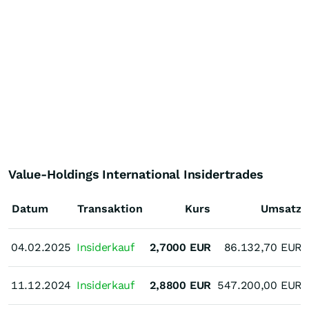
Value-Holdings International Insidertrades
Datum
Transaktion
Kurs
Umsatz
04.02.2025
04.02.2025
Insiderkauf
2,7000
EUR
86.132,70
EUR
11.12.2024
11.12.2024
Insiderkauf
2,8800
EUR
547.200,00
EUR