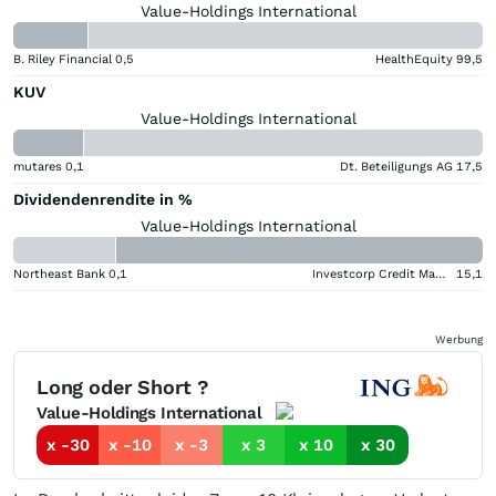
Value-Holdings International
B. Riley Financial
0,5
HealthEquity
99,5
KUV
Value-Holdings International
mutares
0,1
Dt. Beteiligungs AG
17,5
Dividendenrendite in %
Value-Holdings International
Northeast Bank
0,1
Investcorp Credit Management BDC
15,1
Werbung
Long oder Short ?
Value-Holdings International
x -30
x -10
x -3
x 3
x 10
x 30