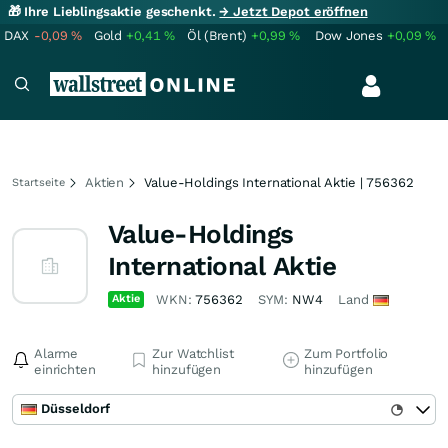
🎁 Ihre Lieblingsaktie geschenkt.
→ Jetzt Depot eröffnen
DAX
-0,09
%
Gold
+0,41
%
Öl (Brent)
+0,99
%
Dow Jones
+0,09
%
Aktien
Value-Holdings International Aktie | 756362
Startseite
Value-Holdings
International Aktie
Aktie
WKN:
756362
SYM:
NW4
Land
Alarme
Zur Watchlist
Zum Portfolio
einrichten
hinzufügen
hinzufügen
Düsseldorf