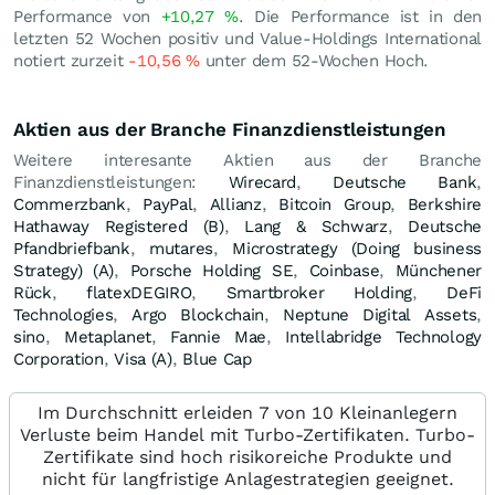
Performance von
+10,27
%
. Die Performance ist in den
letzten 52 Wochen positiv und Value-Holdings International
notiert zurzeit
-10,56
%
unter dem 52-Wochen Hoch.
Aktien aus der Branche Finanzdienstleistungen
Weitere interesante Aktien aus der Branche
Finanzdienstleistungen:
Wirecard
,
Deutsche Bank
,
Commerzbank
,
PayPal
,
Allianz
,
Bitcoin Group
,
Berkshire
Hathaway Registered (B)
,
Lang & Schwarz
,
Deutsche
Pfandbriefbank
,
mutares
,
Microstrategy (Doing business
Strategy) (A)
,
Porsche Holding SE
,
Coinbase
,
Münchener
Rück
,
flatexDEGIRO
,
Smartbroker Holding
,
DeFi
Technologies
,
Argo Blockchain
,
Neptune Digital Assets
,
sino
,
Metaplanet
,
Fannie Mae
,
Intellabridge Technology
Corporation
,
Visa (A)
,
Blue Cap
Im Durchschnitt erleiden 7 von 10 Kleinanlegern
Verluste beim Handel mit Turbo-Zertifikaten. Turbo-
Zertifikate sind hoch risikoreiche Produkte und
nicht für langfristige Anlagestrategien geeignet.