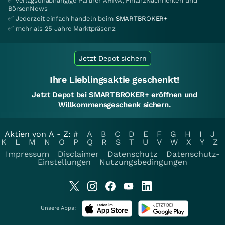
✅ verlagsunabhängige Partner ARIVA, FinanzNachrichten und
BörsenNews
✅ Jederzeit einfach handeln beim
SMARTBROKER+
✅ mehr als 25 Jahre Marktpräsenz
Jetzt Depot sichern
Ihre Lieblingsaktie geschenkt!
Jetzt Depot bei SMARTBROKER+ eröffnen und
Willkommensgeschenk sichern.
Aktien von A - Z:
#
A
B
C
D
E
F
G
H
I
J
K
L
M
N
O
P
Q
R
S
T
U
V
W
X
Y
Z
Impressum
Disclaimer
Datenschutz
Datenschutz-
Einstellungen
Nutzungsbedingungen
Unsere Apps: