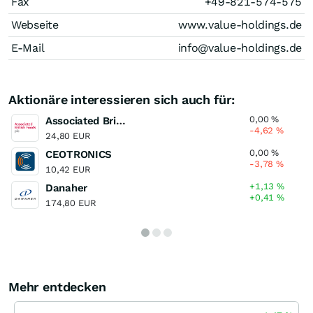
Fax
+49-821-574-575
Webseite
www.value-holdings.de
E-Mail
info@value-holdings.de
Aktionäre interessieren sich auch für:
0,00
%
Associated British Foods
-4,62
%
24,80 EUR
0,00
%
CEOTRONICS
-3,78
%
10,42 EUR
+1,13
%
Danaher
+0,41
%
174,80 EUR
Mehr entdecken