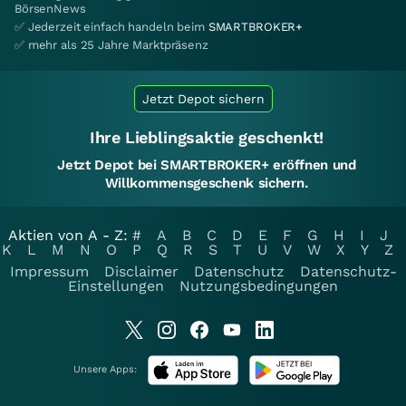
BörsenNews
✅ Jederzeit einfach handeln beim
SMARTBROKER+
✅ mehr als 25 Jahre Marktpräsenz
Jetzt Depot sichern
Ihre Lieblingsaktie geschenkt!
Jetzt Depot bei SMARTBROKER+ eröffnen und
Willkommensgeschenk sichern.
Aktien von A - Z:
#
A
B
C
D
E
F
G
H
I
J
K
L
M
N
O
P
Q
R
S
T
U
V
W
X
Y
Z
Impressum
Disclaimer
Datenschutz
Datenschutz-
Einstellungen
Nutzungsbedingungen
Unsere Apps: