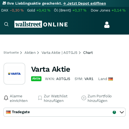
🎁 Ihre Lieblingsaktie geschenkt.
→ Jetzt Depot eröffnen
DAX
-0,30
%
Gold
+0,42
%
Öl (Brent)
+0,37
%
Dow Jones
+0,14
%
Aktien
Varta Aktie | A0TGJ5
Chart
Startseite
Varta Aktie
Aktie
WKN:
A0TGJ5
SYM:
VAR1
Land
Alarme
Zur Watchlist
Zum Portfolio
einrichten
hinzufügen
hinzufügen
Tradegate