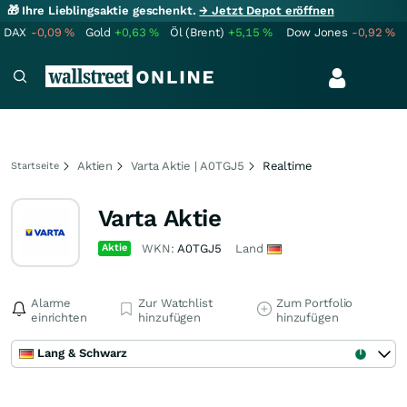
🎁 Ihre Lieblingsaktie geschenkt.
→ Jetzt Depot eröffnen
DAX
-0,09
%
Gold
+0,63
%
Öl (Brent)
+5,15
%
Dow Jones
-0,92
%
Aktien
Varta Aktie | A0TGJ5
Realtime
Startseite
Varta Aktie
Aktie
WKN:
A0TGJ5
Land
Alarme
Zur Watchlist
Zum Portfolio
einrichten
hinzufügen
hinzufügen
Lang & Schwarz