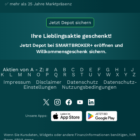
✅ mehr als 25 Jahre Marktpräsenz
Jetzt Depot sichern
Ihre Lieblingsaktie geschenkt!
Jetzt Depot bei SMARTBROKER+ eröffnen und
Willkommensgeschenk sichern.
Aktien von A - Z:
#
A
B
C
D
E
F
G
H
I
J
K
L
M
N
O
P
Q
R
S
T
U
V
W
X
Y
Z
Impressum
Disclaimer
Datenschutz
Datenschutz-
Einstellungen
Nutzungsbedingungen
Unsere Apps:
Wenn Sie Kursdaten, Widgets oder andere Finanzinformationen benötigen, hilft
Ihnen
ARIVA
gerne.