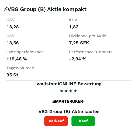
⚡VBG Group (B) Aktie kompakt
KGV
KUV
18,28
1,83
KCV
Dividende pro Aktie
18,56
7,25
SEK
Jahresperformance
Performance 3 Monate
+19,46
%
-2,94
%
Tagesvolumen
95 St.
wallstreetONLINE Bewertung
⭐
⭐
⭐
⭐
VBG Group (B)
Aktie kaufen
Verkauf
Kauf