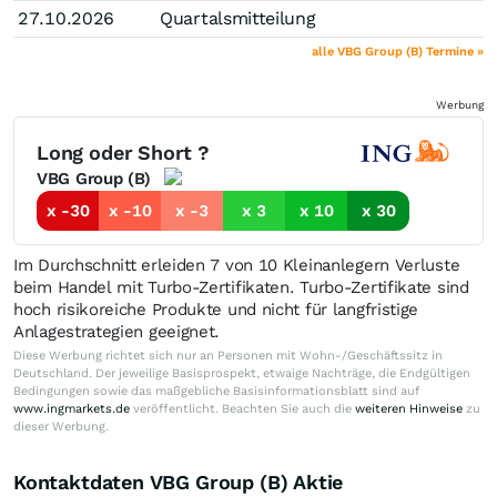
27.10.2026
Quartalsmitteilung
alle VBG Group (B) Termine »
Werbung
Long oder Short ?
VBG Group (B)
x -30
x -10
x -3
x 3
x 10
x 30
Im Durchschnitt erleiden 7 von 10 Kleinanlegern Verluste
beim Handel mit Turbo-Zertifikaten. Turbo-Zertifikate sind
hoch risikoreiche Produkte und nicht für langfristige
Anlagestrategien geeignet.
Diese Werbung richtet sich nur an Personen mit Wohn-/Geschäftssitz in
Deutschland. Der jeweilige Basisprospekt, etwaige Nachträge, die Endgültigen
Bedingungen sowie das maßgebliche Basisinformationsblatt sind auf
www.ingmarkets.de
veröffentlicht. Beachten Sie auch die
weiteren Hinweise
zu
dieser Werbung.
Kontaktdaten VBG Group (B) Aktie