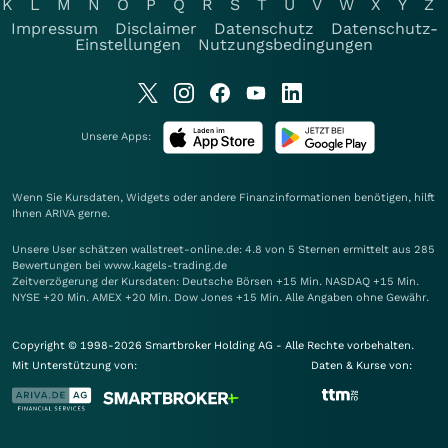
K
L
M
N
O
P
Q
R
S
T
U
V
W
X
Y
Z
Impressum
Disclaimer
Datenschutz
Datenschutz-
Einstellungen
Nutzungsbedingungen
Unsere Apps:
Wenn Sie Kursdaten, Widgets oder andere Finanzinformationen benötigen, hilft
Ihnen
ARIVA
gerne.
Unsere User schätzen wallstreet-online.de: 4.8 von 5 Sternen ermittelt aus 285
Bewertungen bei www.kagels-trading.de
Zeitverzögerung der Kursdaten: Deutsche Börsen +15 Min. NASDAQ +15 Min.
NYSE +20 Min. AMEX +20 Min. Dow Jones +15 Min. Alle Angaben ohne Gewähr.
Copyright © 1998-2026 Smartbroker Holding AG - Alle Rechte vorbehalten.
Mit Unterstützung von:
Daten & Kurse von: