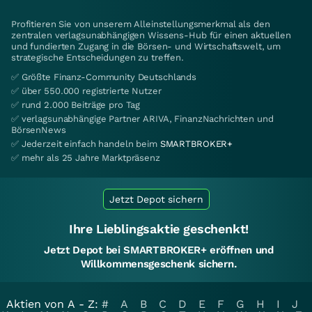
Profitieren Sie von unserem Alleinstellungsmerkmal als den
zentralen verlagsunabhängigen Wissens-Hub für einen aktuellen
und fundierten Zugang in die Börsen- und Wirtschaftswelt, um
strategische Entscheidungen zu treffen.
✅ Größte Finanz-Community Deutschlands
✅ über 550.000 registrierte Nutzer
✅ rund 2.000 Beiträge pro Tag
✅ verlagsunabhängige Partner ARIVA, FinanzNachrichten und
BörsenNews
✅ Jederzeit einfach handeln beim
SMARTBROKER+
✅ mehr als 25 Jahre Marktpräsenz
Jetzt Depot sichern
Ihre Lieblingsaktie geschenkt!
Jetzt Depot bei SMARTBROKER+ eröffnen und
Willkommensgeschenk sichern.
Aktien von A - Z:
#
A
B
C
D
E
F
G
H
I
J