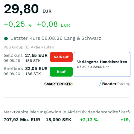
29,80
EUR
+0,25
+0,08
%
EUR
Letzter Kurs
06.08.26
Lang & Schwarz
VBG Group (B) Aktie kaufen
Geldkurs
27,55
EUR
Verkauf
06.08.26
186
STK
Verlängerte Handelszeiten
07:30 bis 23:00 Uhr
Briefkurs
32,05
EUR
Kauf
06.08.26
186
STK
Marktkapitalisierung
Gewinn je Aktie
*
Dividendenrendite
*
Perfo
707,93 Mio.
EUR
18,090
SEK
+2,12
%
+19,