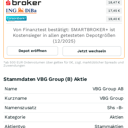
18,47 €
17,45 €
19,40 €
Von Finanztest bestätigt: SMARTBROKER+ ist
Kostensieger in allen getesteten Depotgrößen
(12/2025)
Depot eröffnen
Jetzt wechseln
*ab 500 EUR Ordervolumen über gettex für 0€, zzgl. marktüblicher Spreads und
Zuwendungen
Stammdaten VBG Group (B) Aktie
Name
VBG Group AB
Kurzname
VBG Group
Namenszusatz
Shs -B-
Kategorie
Aktien
Aktientyp
Stammaktien