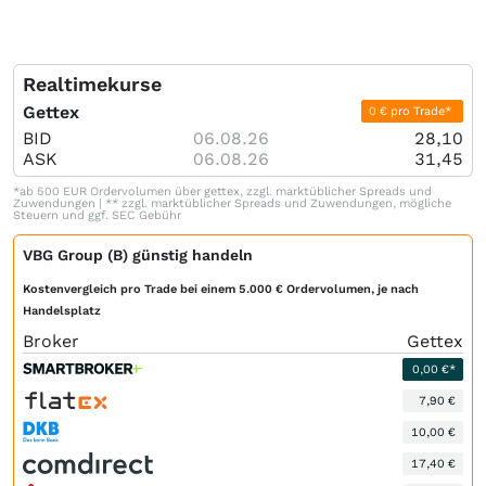
Realtimekurse
Gettex
0 € pro Trade*
BID
06.08.26
28,10
ASK
06.08.26
31,45
*ab 500 EUR Ordervolumen über gettex, zzgl. marktüblicher Spreads und
Zuwendungen | ** zzgl. marktüblicher Spreads und Zuwendungen, mögliche
Steuern und ggf. SEC Gebühr
VBG Group (B) günstig handeln
Kostenvergleich pro Trade bei einem 5.000 € Ordervolumen, je nach
Handelsplatz
Broker
Gettex
0,00 €*
7,90 €
10,00 €
17,40 €