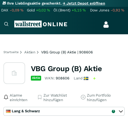
🎁 Ihre Lieblingsaktie geschenkt.
→ Jetzt Depot eröffnen
DAX
-0,09
%
Gold
+0,02
%
Öl (Brent)
+5,15
%
Dow Jones
-0,92
%
Aktien
VBG Group (B) Aktie | 908606
Startseite
VBG Group (B) Aktie
Aktie
WKN:
908606
Land
Alarme
Zur Watchlist
Zum Portfolio
einrichten
hinzufügen
hinzufügen
Lang & Schwarz