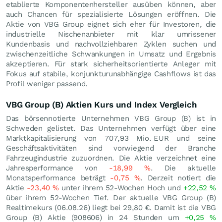
etablierte Komponentenhersteller ausüben können, aber
auch Chancen für spezialisierte Lösungen eröffnen. Die
Aktie von VBG Group eignet sich eher für Investoren, die
industrielle Nischenanbieter mit klar umrissener
Kundenbasis und nachvollziehbaren Zyklen suchen und
zwischenzeitliche Schwankungen in Umsatz und Ergebnis
akzeptieren. Für stark sicherheitsorientierte Anleger mit
Fokus auf stabile, konjunkturunabhängige Cashflows ist das
Profil weniger passend.
VBG Group (B) Aktien Kurs und Index Vergleich
Das börsennotierte Unternehmen VBG Group (B) ist in
Schweden gelistet. Das Unternehmen verfügt über eine
Marktkapitalisierung von 707,93 Mio.
EUR
und seine
Geschäftsaktivitäten sind vorwiegend der Branche
Fahrzeugindustrie zuzuordnen. Die Aktie verzeichnet eine
Jahresperformance von
-18,99
%
. Die aktuelle
Monatsperformance beträgt
-0,75
%
. Derzeit notiert die
Aktie
-23,40
%
unter ihrem 52-Wochen Hoch und
+22,52
%
über ihrem 52-Wochen Tief. Der aktuelle VBG Group (B)
Realtimekurs (
06.08.26
) liegt bei 29,80
€
. Damit ist die VBG
Group (B) Aktie (908606) in 24 Stunden um
+0,25
%