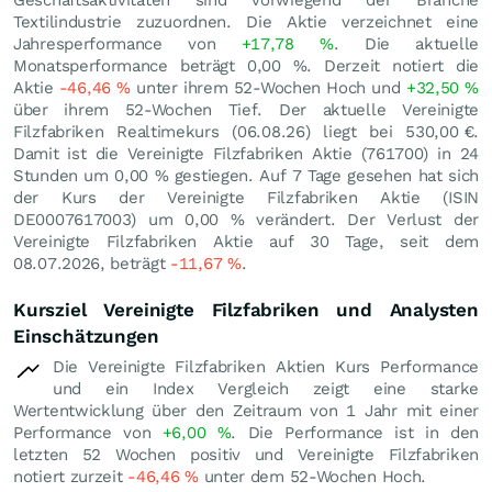
Textilindustrie zuzuordnen. Die Aktie verzeichnet eine
Jahresperformance von
+17,78
%
. Die aktuelle
Monatsperformance beträgt
0,00
%
. Derzeit notiert die
Aktie
-46,46
%
unter ihrem 52-Wochen Hoch und
+32,50
%
über ihrem 52-Wochen Tief. Der aktuelle Vereinigte
Filzfabriken Realtimekurs (
06.08.26
) liegt bei 530,00
€
.
Damit ist die Vereinigte Filzfabriken Aktie (761700) in 24
Stunden um
0,00
%
gestiegen. Auf 7 Tage gesehen hat sich
der Kurs der Vereinigte Filzfabriken Aktie (ISIN
DE0007617003) um
0,00
%
verändert. Der Verlust der
Vereinigte Filzfabriken Aktie auf 30 Tage, seit dem
08.07.2026, beträgt
-11,67
%
.
Kursziel Vereinigte Filzfabriken und Analysten
Einschätzungen
Die Vereinigte Filzfabriken Aktien Kurs Performance
und ein Index Vergleich zeigt eine starke
Wertentwicklung über den Zeitraum von 1 Jahr mit einer
Performance von
+6,00
%
. Die Performance ist in den
letzten 52 Wochen positiv und Vereinigte Filzfabriken
notiert zurzeit
-46,46
%
unter dem 52-Wochen Hoch.