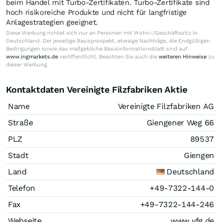
beim Handel mit Turbo-Zertifikaten. Turbo-Zertifikate sind
hoch risikoreiche Produkte und nicht für langfristige
Anlagestrategien geeignet.
Diese Werbung richtet sich nur an Personen mit Wohn-/Geschäftssitz in
Deutschland. Der jeweilige Basisprospekt, etwaige Nachträge, die Endgültigen
Bedingungen sowie das maßgebliche Basisinformationsblatt sind auf
www.ingmarkets.de
veröffentlicht. Beachten Sie auch die
weiteren Hinweise
zu
dieser Werbung.
Kontaktdaten Vereinigte Filzfabriken Aktie
Name
Vereinigte Filzfabriken AG
Straße
Giengener Weg 66
PLZ
89537
Stadt
Giengen
Land
Deutschland
Telefon
+49-7322-144-0
Fax
+49-7322-144-246
Webseite
www.vfg.de