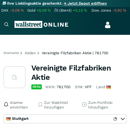
🎁 Ihre Lieblingsaktie geschenkt.
→ Jetzt Depot eröffnen
DAX
-0,09
%
Gold
+0,09
%
Öl (Brent)
+5,15
%
Dow Jones
-0,92
%
Aktien
Vereinigte Filzfabriken Aktie | 761700
Startseite
Vereinigte Filzfabriken
Aktie
Aktie
WKN:
761700
SYM:
VFF
Land
Alarme
Zur Watchlist
Zum Portfolio
einrichten
hinzufügen
hinzufügen
Stuttgart