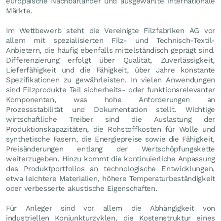
europäische Nachbarländer und ausgewählte internationale
Märkte.
Im Wettbewerb steht die Vereinigte Filzfabriken AG vor
allem mit spezialisierten Filz- und Technisch-Textil-
Anbietern, die häufig ebenfalls mittelständisch geprägt sind.
Differenzierung erfolgt über Qualität, Zuverlässigkeit,
Lieferfähigkeit und die Fähigkeit, über Jahre konstante
Spezifikationen zu gewährleisten. In vielen Anwendungen
sind Filzprodukte Teil sicherheits- oder funktionsrelevanter
Komponenten, was hohe Anforderungen an
Prozessstabilität und Dokumentation stellt. Wichtige
wirtschaftliche Treiber sind die Auslastung der
Produktionskapazitäten, die Rohstoffkosten für Wolle und
synthetische Fasern, die Energiepreise sowie die Fähigkeit,
Preisänderungen entlang der Wertschöpfungskette
weiterzugeben. Hinzu kommt die kontinuierliche Anpassung
des Produktportfolios an technologische Entwicklungen,
etwa leichtere Materialien, höhere Temperaturbeständigkeit
oder verbesserte akustische Eigenschaften.
Für Anleger sind vor allem die Abhängigkeit von
industriellen Konjunkturzyklen, die Kostenstruktur eines