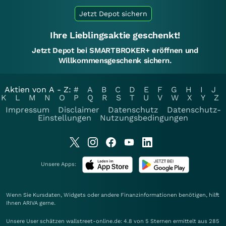
Jetzt Depot sichern
Ihre Lieblingsaktie geschenkt!
Jetzt Depot bei SMARTBROKER+ eröffnen und
Willkommensgeschenk sichern.
Aktien von A - Z:
#
A
B
C
D
E
F
G
H
I
J
K
L
M
N
O
P
Q
R
S
T
U
V
W
X
Y
Z
Impressum
Disclaimer
Datenschutz
Datenschutz-
Einstellungen
Nutzungsbedingungen
Unsere Apps:
Wenn Sie Kursdaten, Widgets oder andere Finanzinformationen benötigen, hilft
Ihnen
ARIVA
gerne.
Unsere User schätzen wallstreet-online.de: 4.8 von 5 Sternen ermittelt aus 285