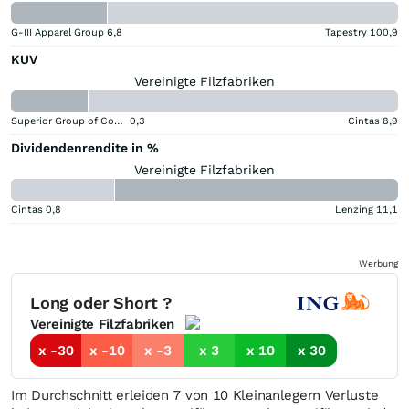
G-III Apparel Group
6,8
Tapestry
100,9
KUV
Vereinigte Filzfabriken
Superior Group of Companies
0,3
Cintas
8,9
Dividendenrendite in %
Vereinigte Filzfabriken
Cintas
0,8
Lenzing
11,1
Werbung
Long oder Short ?
Vereinigte Filzfabriken
x -30
x -10
x -3
x 3
x 10
x 30
Im Durchschnitt erleiden 7 von 10 Kleinanlegern Verluste