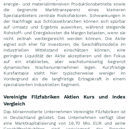
energie- und materialintensiven Produktionsbetriebs sowie
die begrenzte Markttransparenz eines kleineren
Spezialanbieters zentrale Risikofaktoren. Schwankungen in
der Nachfrage aus Schlüsselbranchen können sich spürbar
auf Umsatz und Ergebnis auswirken, während steigende
Rohstoff- und Energiekosten die Margen belasten, wenn sie
nicht zeitnah weitergereicht werden können. Die Aktie
eignet sich eher für Investoren, die Geschäftsmodelle im
industriellen Mittelstand einschätzen können, eine
geringere Liquidität der Aktie akzeptieren und den Fokus
auf ein etabliertes, aber wachstumsseitig begrenzt
dynamisches Nischenunternehmen legen. Kurzfristige
Kursfantasie steht hier typischerweise weniger im
Vordergrund als die langfristige Ertragskraft in einem
spezialisierten industriellen Segment.
Vereinigte Filzfabriken Aktien Kurs und Index
Vergleich
Das börsennotierte Unternehmen Vereinigte Filzfabriken ist
in Deutschland gelistet. Das Unternehmen verfügt über
eine Marktkapitalisierung von 16,70 Mio.
EUR
und seine
Geschäftsaktivitäten sind vorwiegend der Branche