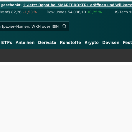
ie geschenkt.
→ Jetzt Depot bei SMARTBROKER+ eröffnen und Willkom
Brent)
82,26
-1,53
%
Dow Jones
54.036,10
+0,25
%
US Tech 1
ETFs
Anleihen
Derivate
Rohstoffe
Krypto
Devisen
Fest