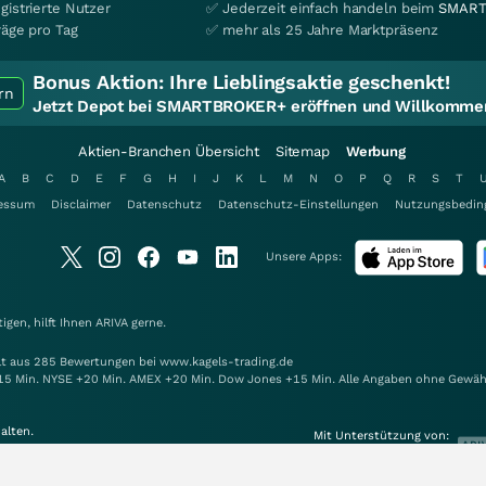
gistrierte Nutzer
✅ Jederzeit einfach handeln beim
SMART
räge pro Tag
✅ mehr als 25 Jahre Marktpräsenz
Bonus Aktion:
Ihre Lieblingsaktie geschenkt!
rn
Jetzt Depot bei SMARTBROKER+ eröffnen und Willkommen
Aktien-Branchen Übersicht
Sitemap
Werbung
A
B
C
D
E
F
G
H
I
J
K
L
M
N
O
P
Q
R
S
T
essum
Disclaimer
Datenschutz
Datenschutz-Einstellungen
Nutzungsbedin
Unsere Apps:
gen, hilft Ihnen
ARIVA
gerne.
elt aus 285 Bewertungen bei www.kagels-trading.de
15 Min. NYSE +20 Min. AMEX +20 Min. Dow Jones +15 Min. Alle Angaben ohne Gewäh
alten.
Mit Unterstützung von: