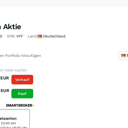
n Aktie
00
SYM:
VFF
Land
Deutschland
m Portfolio hinzufügen
ken Aktie kaufen
EUR
Verkauf
EUR
Kauf
elszeiten
s 23:00 Uhr
:00 bis 19:00 Uhr