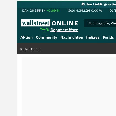
🎁 Ihre Lieblingsakt
DAX
26.355,84
+0,69
%
Gold
4.342,26
0,00
%
Öl (
Depot eröffnen
Aktien
Community
Nachrichten
Indizes
Fonds
NEWS TICKER