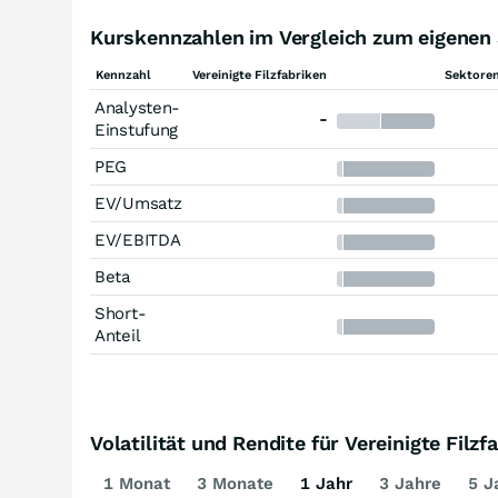
Kurskennzahlen im Vergleich zum eigenen S
Kennzahl
Vereinigte Filzfabriken
Sektoren
Analysten-
-
Einstufung
PEG
EV/Umsatz
EV/EBITDA
Beta
Short-
Anteil
Volatilität und Rendite für Vereinigte Filzf
1 Monat
3 Monate
1 Jahr
3 Jahre
5 J