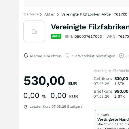
Aktien
Vereinigte Filzfabriken Aktie | 761700
Startseite
Vereinigte Filzfabrike
Aktie
ISIN:
DE0007617003
WKN:
7617
Alarme einrichten
Zur Watchlist hinzufügen
Zu
Vereinigte Filzfabri
530,00
Geldkurs
530,00
EUR
07.08.26
1
STK
Briefkurs
990,00
0,00
0,00
%
EUR
07.08.26
2
STK
Letzter Kurs
07.08.26
Stuttgart
Hinweis
Verlängerte Hand
Mo-Fr von
07:30 bi
Neu: Samstag von 14