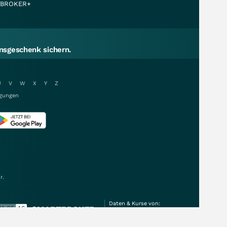
BROKER+
sgeschenk sichern.
U
V
W
X
Y
Z
gungen
r.
Daten & Kurse von: