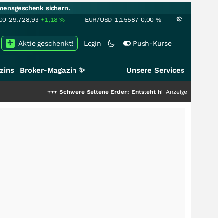
mensgeschenk sichern.
00
29.728,93
+1,18
%
EUR/USD
1,15587
0,00
%
Aktie geschenkt!
Login
Push-Kurse
zins
Broker-Magazin ✨
Unsere Services
+++
Schwere Seltene Erden: Entsteht hier die nächste Milliardensto
Anzeige