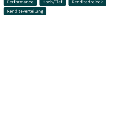
Performance
Hoch/Tief
Renditedreieck
Renditeverteilung