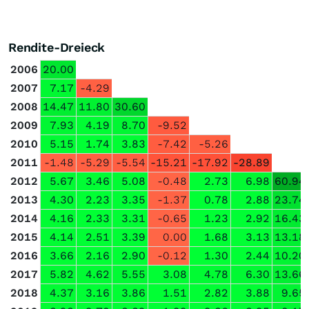
Rendite-Dreieck
2006
20.00
2007
7.17
-4.29
2008
14.47
11.80
30.60
2009
7.93
4.19
8.70
-9.52
2010
5.15
1.74
3.83
-7.42
-5.26
2011
-1.48
-5.29
-5.54
-15.21
-17.92
-28.89
2012
5.67
3.46
5.08
-0.48
2.73
6.98
60.94
2013
4.30
2.23
3.35
-1.37
0.78
2.88
23.74
2014
4.16
2.33
3.31
-0.65
1.23
2.92
16.43
2015
4.14
2.51
3.39
0.00
1.68
3.13
13.18
2016
3.66
2.16
2.90
-0.12
1.30
2.44
10.20
2017
5.82
4.62
5.55
3.08
4.78
6.30
13.66
2018
4.37
3.16
3.86
1.51
2.82
3.88
9.65