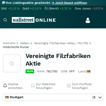
🎁 Ihre Lieblingsaktie geschenkt.
→ Jetzt Depot eröffnen
DAX
+0,15
%
Gold
+0,10
%
Öl (Brent)
+2,32
%
Dow Jones
-0,03
%
Aktien
Vereinigte Filzfabriken Aktie | 761700
Startseite
Historische Kurse
Vereinigte Filzfabriken
Aktie
Aktie
WKN:
761700
SYM:
VFF
Land
Alarme
Zur Watchlist
Zum Portfolio
einrichten
hinzufügen
hinzufügen
Stuttgart