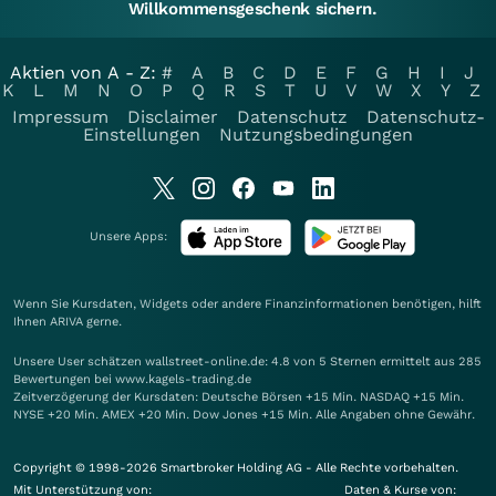
Willkommensgeschenk sichern.
Aktien von A - Z:
#
A
B
C
D
E
F
G
H
I
J
K
L
M
N
O
P
Q
R
S
T
U
V
W
X
Y
Z
Impressum
Disclaimer
Datenschutz
Datenschutz-
Einstellungen
Nutzungsbedingungen
Unsere Apps:
Wenn Sie Kursdaten, Widgets oder andere Finanzinformationen benötigen, hilft
Ihnen
ARIVA
gerne.
Unsere User schätzen wallstreet-online.de: 4.8 von 5 Sternen ermittelt aus 285
Bewertungen bei www.kagels-trading.de
Zeitverzögerung der Kursdaten: Deutsche Börsen +15 Min. NASDAQ +15 Min.
NYSE +20 Min. AMEX +20 Min. Dow Jones +15 Min. Alle Angaben ohne Gewähr.
Copyright © 1998-2026 Smartbroker Holding AG - Alle Rechte vorbehalten.
Mit Unterstützung von:
Daten & Kurse von: