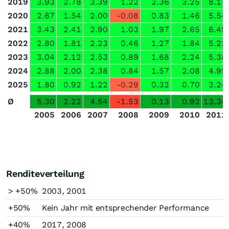
2019
3.93
2.78
3.39
1.22
2.36
3.25
8.17
2020
2.67
1.54
2.00
-0.08
0.83
1.46
5.54
2021
3.43
2.41
2.90
1.03
1.97
2.65
6.49
2022
2.80
1.81
2.23
0.46
1.27
1.84
5.22
2023
3.04
2.12
2.53
0.89
1.68
2.24
5.38
2024
2.88
2.00
2.38
0.84
1.57
2.08
4.95
2025
1.80
0.92
1.22
-0.29
0.32
0.70
3.24
Ø
5.30
2.22
4.54
-1.53
0.13
0.92
13.34
2005
2006
2007
2008
2009
2010
2011
Renditeverteilung
> +50%
2003, 2001
+50%
Kein Jahr mit entsprechender Performance
+40%
2017, 2008