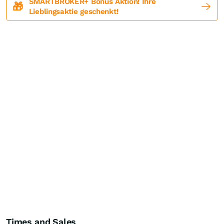
SMARTBROKER+ Bonus Aktion! Ihre
🎁
Lieblingsaktie geschenkt!
Times and Sales