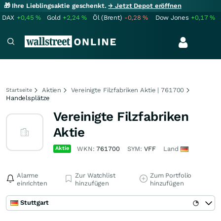
🎁 Ihre Lieblingsaktie geschenkt.
→ Jetzt Depot eröffnen
DAX
+0,45
%
Gold
+2,24
%
Öl (Brent)
-0,28
%
Dow Jones
+0,17
%
Aktien
Vereinigte Filzfabriken Aktie | 761700
Startseite
Handelsplätze
Vereinigte Filzfabriken
Aktie
Aktie
WKN:
761700
SYM:
VFF
Land
Alarme
Zur Watchlist
Zum Portfolio
einrichten
hinzufügen
hinzufügen
Stuttgart