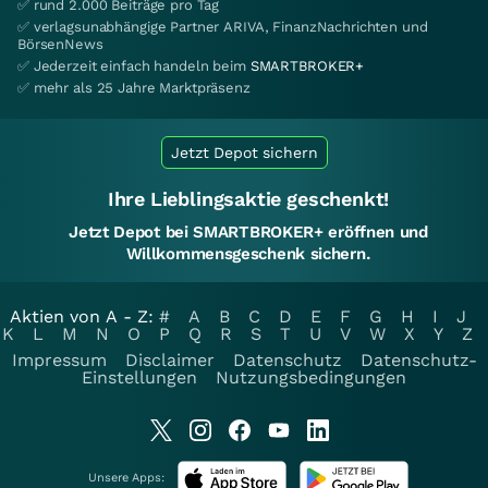
✅ rund 2.000 Beiträge pro Tag
✅ verlagsunabhängige Partner ARIVA, FinanzNachrichten und
BörsenNews
✅ Jederzeit einfach handeln beim
SMARTBROKER+
✅ mehr als 25 Jahre Marktpräsenz
Jetzt Depot sichern
Ihre Lieblingsaktie geschenkt!
Jetzt Depot bei SMARTBROKER+ eröffnen und
Willkommensgeschenk sichern.
Aktien von A - Z:
#
A
B
C
D
E
F
G
H
I
J
K
L
M
N
O
P
Q
R
S
T
U
V
W
X
Y
Z
Impressum
Disclaimer
Datenschutz
Datenschutz-
Einstellungen
Nutzungsbedingungen
Unsere Apps: