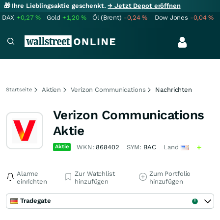
🎁 Ihre Lieblingsaktie geschenkt.
→ Jetzt Depot eröffnen
DAX
+0,27
%
Gold
+1,20
%
Öl (Brent)
-0,24
%
Dow Jones
-0,04
%
Aktien
Verizon Communications
Nachrichten
Startseite
Verizon Communications
Aktie
Aktie
WKN:
868402
SYM:
BAC
Land
Alarme
Zur Watchlist
Zum Portfolio
einrichten
hinzufügen
hinzufügen
Tradegate