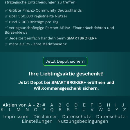
strategische Entscheidungen zu treffen.
✅ Größte Finanz-Community Deutschlands
✅ über 550.000 registrierte Nutzer
✅ rund 2.000 Beiträge pro Tag
✅ verlagsunabhängige Partner ARIVA, FinanzNachrichten und
BörsenNews
✅ Jederzeit einfach handeln beim
SMARTBROKER+
✅ mehr als 25 Jahre Marktpräsenz
Jetzt Depot sichern
Ihre Lieblingsaktie geschenkt!
Jetzt Depot bei SMARTBROKER+ eröffnen und
Willkommensgeschenk sichern.
Aktien von A - Z:
#
A
B
C
D
E
F
G
H
I
J
K
L
M
N
O
P
Q
R
S
T
U
V
W
X
Y
Z
Impressum
Disclaimer
Datenschutz
Datenschutz-
Einstellungen
Nutzungsbedingungen