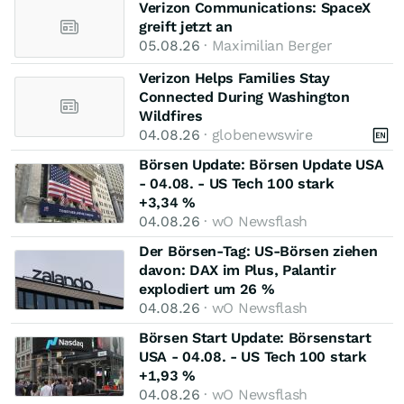
Verizon Communications: SpaceX
greift jetzt an
05.08.26
· Maximilian Berger
Verizon Helps Families Stay
Connected During Washington
Wildfires
04.08.26
· globenewswire
Börsen Update: Börsen Update USA
- 04.08. - US Tech 100 stark
+3,34 %
04.08.26
· wO Newsflash
Der Börsen-Tag: US-Börsen ziehen
davon: DAX im Plus, Palantir
explodiert um 26 %
04.08.26
· wO Newsflash
Börsen Start Update: Börsenstart
USA - 04.08. - US Tech 100 stark
+1,93 %
04.08.26
· wO Newsflash