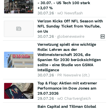
- 30.07. - US Tech 100 stark
+3,07 %
30.07.26
· wO Newsflash
Verizon Kicks Off NFL Season with
NFL Sunday Ticket from YouTube,
on Us
30.07.26
· globenewswire
Vernetzung spielt eine wichtige
Rolle: Lehren aus der
Weltmeisterschaft 2026, die
Spanien für 2030 berücksichtigen
sollte - eine Studie von GSMA
Intelligence
30.07.26
· PR Newswire (dt.)
Top & Flop: Aktien mit extremer
Performance im Dow Jones am
29.07.2026
29.07.26
· wO Chartvergleich
Bain Capital and Tillman Global