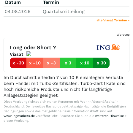
Datum
Termin
04.08.2026
Quartalsmitteilung
alle Viasat Termine »
Werbung
Long oder Short ?
Viasat
x -30
x -10
x -3
x 3
x 10
x 30
Im Durchschnitt erleiden 7 von 10 Kleinanlegern Verluste
beim Handel mit Turbo-Zertifikaten. Turbo-Zertifikate sind
hoch risikoreiche Produkte und nicht für langfristige
Anlagestrategien geeignet.
Diese Werbung richtet sich nur an Personen mit Wohn-/Geschäftssitz in
Deutschland. Der jeweilige Basisprospekt, etwaige Nachträge, die Endgültigen
Bedingungen sowie das maßgebliche Basisinformationsblatt sind auf
www.ingmarkets.de
veröffentlicht. Beachten Sie auch die
weiteren Hinweise
zu
dieser Werbung.