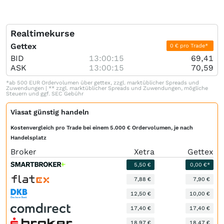
Realtimekurse
Gettex
0 € pro Trade*
BID
13:00:15
69,41
ASK
13:00:15
70,59
*ab 500 EUR Ordervolumen über gettex, zzgl. marktüblicher Spreads und
Zuwendungen | ** zzgl. marktüblicher Spreads und Zuwendungen, mögliche
Steuern und ggf. SEC Gebühr
Viasat günstig handeln
Kostenvergleich pro Trade bei einem 5.000 € Ordervolumen, je nach
Handelsplatz
Broker
Xetra
Gettex
5,50 €
0,00 €*
7,88 €
7,90 €
12,50 €
10,00 €
17,40 €
17,40 €
18,97 €
18,47 €