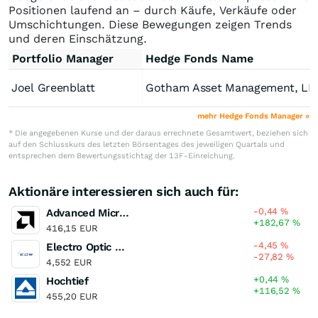
Positionen laufend an – durch Käufe, Verkäufe oder
Umschichtungen. Diese Bewegungen zeigen Trends
und deren Einschätzung.
Portfolio Manager
Hedge Fonds Name
Joel Greenblatt
Gotham Asset Management, LL
mehr Hedge Fonds Manager »
* Die angegebenen Kurse und der daraus errechnete Gesamtwert, beziehen sich
auf den Schlusskurs des letzten Börsentages des jeweiligen Quartals und
entsprechen dem Bewertungsstichtag der 13F-Einreichung.
Aktionäre interessieren sich auch für:
-0,44
%
Advanced Micro Devices
+182,67
%
416,15 EUR
-4,45
%
Electro Optic Systems
-27,82
%
4,552 EUR
+0,44
%
Hochtief
+116,52
%
455,20 EUR