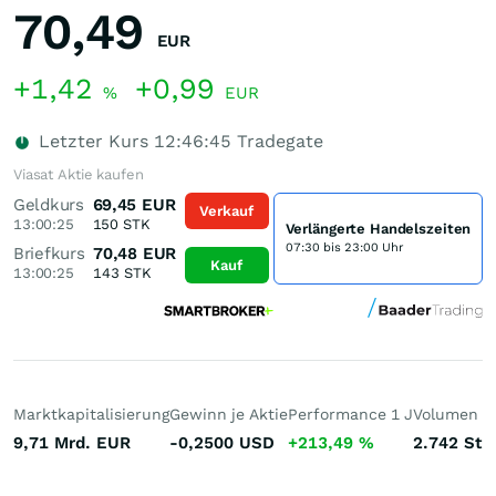
70,49
EUR
+1,42
+0,99
%
EUR
Letzter Kurs
12:46:45
Tradegate
Viasat Aktie kaufen
Geldkurs
69,45
EUR
Verkauf
13:00:25
150
STK
Verlängerte Handelszeiten
07:30 bis 23:00 Uhr
Briefkurs
70,48
EUR
Kauf
13:00:25
143
STK
Marktkapitalisierung
Gewinn je Aktie
Performance 1 J
Volumen (h
9,71 Mrd.
EUR
-0,2500
USD
+213,49
%
2.742
St.