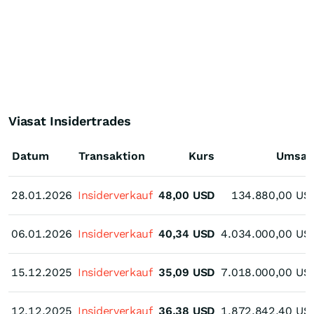
Viasat Insidertrades
Datum
Transaktion
Kurs
Umsat
28.01.2026
28.01.2026
Insiderverkauf
48,00
USD
134.880,00
US
06.01.2026
06.01.2026
Insiderverkauf
40,34
USD
4.034.000,00
US
15.12.2025
15.12.2025
Insiderverkauf
35,09
USD
7.018.000,00
US
12.12.2025
12.12.2025
Insiderverkauf
36,38
USD
1.872.842,40
US