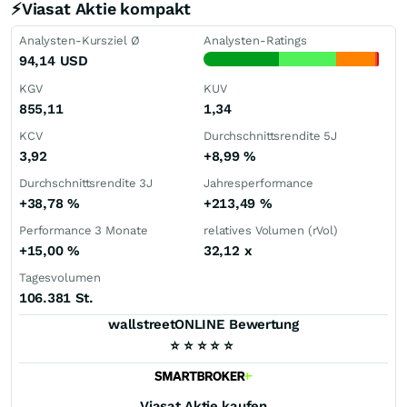
⚡Viasat Aktie kompakt
Analysten-Kursziel Ø
Analysten-Ratings
94,14
USD
KGV
KUV
855,11
1,34
KCV
Durchschnittsrendite 5J
3,92
+8,99
%
Durchschnittsrendite 3J
Jahresperformance
+38,78
%
+213,49
%
Performance 3 Monate
relatives Volumen (rVol)
+15,00
%
32,12
x
Tagesvolumen
106.381 St.
wallstreetONLINE Bewertung
⭐
⭐
⭐
⭐
⭐
Viasat
Aktie kaufen