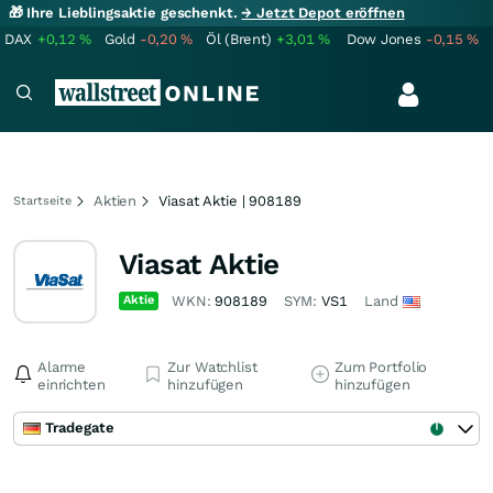
🎁 Ihre Lieblingsaktie geschenkt.
→ Jetzt Depot eröffnen
DAX
+0,12
%
Gold
-0,20
%
Öl (Brent)
+3,01
%
Dow Jones
-0,15
%
Aktien
Viasat Aktie | 908189
Startseite
Viasat Aktie
Aktie
WKN:
908189
SYM:
VS1
Land
Alarme
Zur Watchlist
Zum Portfolio
einrichten
hinzufügen
hinzufügen
Tradegate