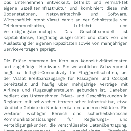
Das Unternehmen entwickelt, betreibt und vermarktet
eigene Satelliteninfrastruktur und kombiniert diese mit
Bodenstationen, Netzwerktechnik und Software.
Wirtschaftlich steht Viasat damit an der Schnittstelle von
Telekommunikation, Luftfahrt und
Verteidigungstechnologie. Das Geschäftsmodell ist
kapitalintensiv, langfristig ausgerichtet und stark von der
Auslastung der eigenen Kapazitäten sowie von mehrjährigen
Serviceverträgen geprägt.
Die Erlöse stammen im Kern aus Konnektivitätsdiensten
und zugehöriger Hardware. Ein wesentlicher Schwerpunkt
liegt auf Inflight-Connectivity für Fluggesellschaften, bei
der Viasat Breitbandzugänge für Passagiere und Cockpit
bereitstellt und häufig über mehrjährige Verträge mit
Airlines und Flugzeugherstellern gebunden ist. Daneben
bedient das Unternehmen Privat- und Geschäftskunden in
Regionen mit schwacher terrestrischer Infrastruktur, etwa
ländliche Gebiete in Nordamerika und anderen Märkten. Ein
weiterer wichtiger Bereich sind sicherheitskritische
Kommunikationslösungen für Regierungs- und
Verteidigungskunden, die verschlüsselte Datenübertragung,
Netzwerkmanagement und spezialisierte Terminals