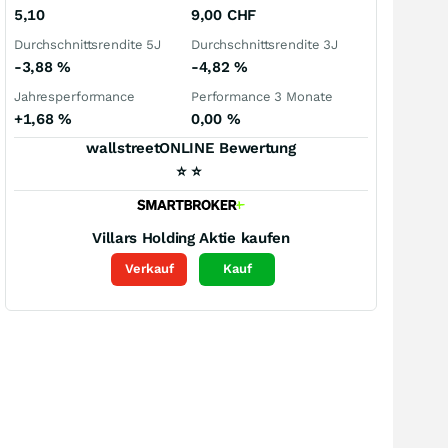
5,10
9,00
CHF
Durchschnittsrendite 5J
Durchschnittsrendite 3J
-3,88
%
-4,82
%
Jahresperformance
Performance 3 Monate
+1,68
%
0,00
%
wallstreetONLINE Bewertung
⭐
⭐
Villars Holding
Aktie kaufen
Verkauf
Kauf