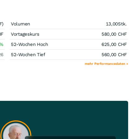
F)
Volumen
13,00
Stk.
HF
Vortageskurs
580,00
CHF
%
52-Wochen Hoch
625,00
CHF
26
52-Wochen Tief
560,00
CHF
mehr Performancedaten »