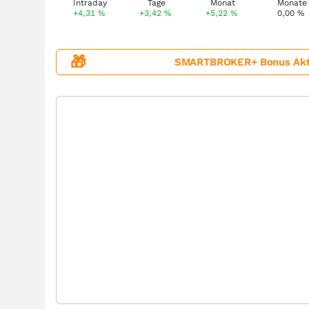
+4,31
%
+3,42
%
+5,22
%
0,00
%
🎁
SMARTBROKER+ Bonus Aktion