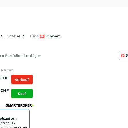
94
SYM:
VILN
Land
Schweiz
S
m Portfolio hinzufügen
e kaufen
CHF
Verkauf
CHF
Kauf
elszeiten
s 23:00 Uhr
:00 bis 19:00 Uhr