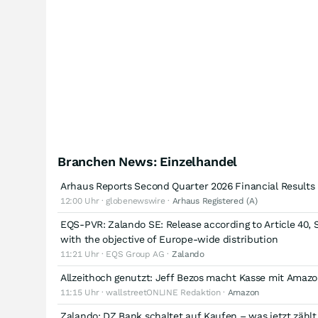
Branchen News: Einzelhandel
Arhaus Reports Second Quarter 2026 Financial Results
12:00 Uhr · globenewswire ·
Arhaus Registered (A)
EQS-PVR: Zalando SE: Release according to Article 40, 
with the objective of Europe-wide distribution
11:21 Uhr · EQS Group AG ·
Zalando
Allzeithoch genutzt: Jeff Bezos macht Kasse mit Amaz
11:15 Uhr · wallstreetONLINE Redaktion ·
Amazon
Zalando: DZ Bank schaltet auf Kaufen – was jetzt zählt