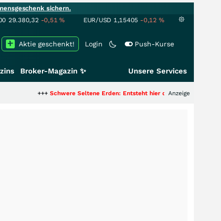
mensgeschenk sichern.
00
29.380,32
-0,51
%
EUR/USD
1,15405
-0,12
%
Aktie geschenkt!
Login
Push-Kurse
zins
Broker-Magazin ✨
Unsere Services
+++
Schwere Seltene Erden: Entsteht hier die nächste Milliardenstory?
Anzeige
++