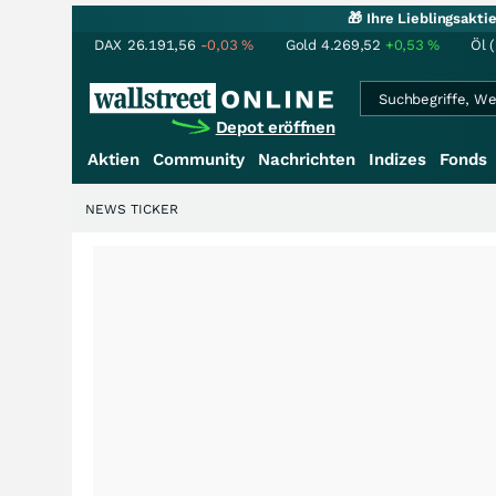
🎁 Ihre Lieblingsakt
DAX
26.191,56
-0,03
%
Gold
4.269,52
+0,53
%
Öl 
Depot eröffnen
Aktien
Community
Nachrichten
Indizes
Fonds
NEWS TICKER