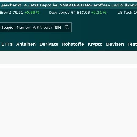
ie geschenkt.
→ Jetzt Depot bei SMARTBROKER+ eröffnen und Willkom
(Brent)
79,91
+0,59
%
Dow Jones
54.513,06
+0,21
%
US Tech 1
ETFs
Anleihen
Derivate
Rohstoffe
Krypto
Devisen
Fest