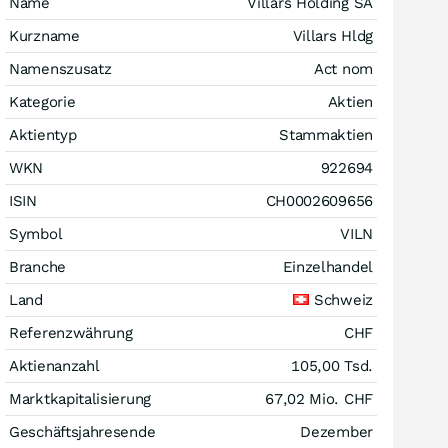
Name
Villars Holding SA
Kurzname
Villars Hldg
Namenszusatz
Act nom
Kategorie
Aktien
Aktientyp
Stammaktien
WKN
922694
ISIN
CH0002609656
Symbol
VILN
Branche
Einzelhandel
Land
Schweiz
Referenzwährung
CHF
Aktienanzahl
105,00 Tsd.
Marktkapitalisierung
67,02 Mio.
CHF
Geschäftsjahresende
Dezember