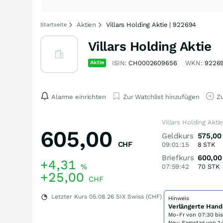
Aktien
Villars Holding Aktie | 922694
Startseite
Villars Holding Aktie
Aktie
ISIN:
CH0002609656
WKN:
9226
Alarme einrichten
Zur Watchlist hinzufügen
Zu
Villars Holding Akti
605,00
Geldkurs
575,00
CHF
09:01:15
8
STK
Briefkurs
600,00
+4,31
%
07:59:42
70
STK
+25,00
CHF
Letzter Kurs
05.08.26
SIX Swiss (CHF)
Hinweis
Verlängerte Hand
Mo-Fr von
07:30 bi
Neu: Samstag von 14