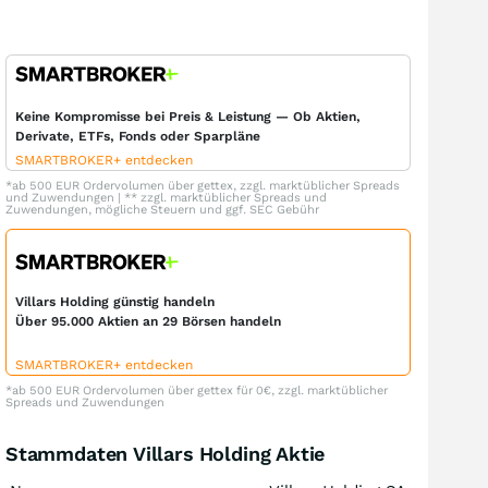
Keine Kompromisse bei Preis & Leistung — Ob Aktien,
Derivate, ETFs, Fonds oder Sparpläne
SMARTBROKER+ entdecken
*ab 500 EUR Ordervolumen über gettex, zzgl. marktüblicher Spreads
und Zuwendungen | ** zzgl. marktüblicher Spreads und
Zuwendungen, mögliche Steuern und ggf. SEC Gebühr
Villars Holding günstig handeln
Über 95.000 Aktien an 29 Börsen handeln
SMARTBROKER+ entdecken
*ab 500 EUR Ordervolumen über gettex für 0€, zzgl. marktüblicher
Spreads und Zuwendungen
Stammdaten Villars Holding Aktie