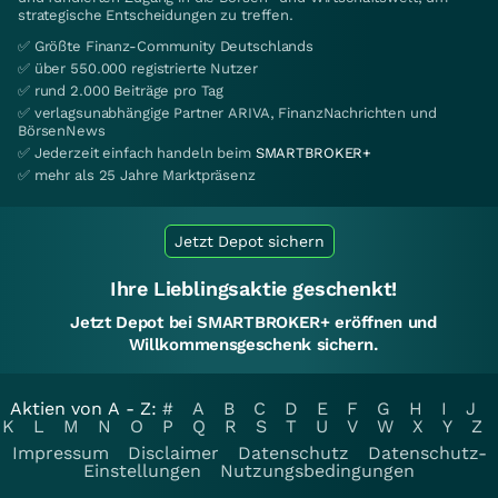
strategische Entscheidungen zu treffen.
✅ Größte Finanz-Community Deutschlands
✅ über 550.000 registrierte Nutzer
✅ rund 2.000 Beiträge pro Tag
✅ verlagsunabhängige Partner ARIVA, FinanzNachrichten und
BörsenNews
✅ Jederzeit einfach handeln beim
SMARTBROKER+
✅ mehr als 25 Jahre Marktpräsenz
Jetzt Depot sichern
Ihre Lieblingsaktie geschenkt!
Jetzt Depot bei SMARTBROKER+ eröffnen und
Willkommensgeschenk sichern.
Aktien von A - Z:
#
A
B
C
D
E
F
G
H
I
J
K
L
M
N
O
P
Q
R
S
T
U
V
W
X
Y
Z
Impressum
Disclaimer
Datenschutz
Datenschutz-
Einstellungen
Nutzungsbedingungen