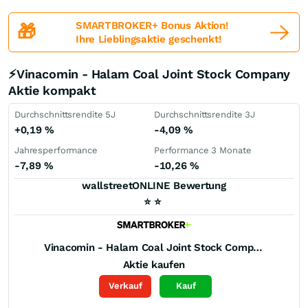
SMARTBROKER+ Bonus Aktion!
🎁
Ihre Lieblingsaktie geschenkt!
⚡Vinacomin - Halam Coal Joint Stock Company
Aktie kompakt
Durchschnittsrendite 5J
Durchschnittsrendite 3J
+0,19
%
-4,09
%
Jahresperformance
Performance 3 Monate
-7,89
%
-10,26
%
wallstreetONLINE Bewertung
⭐
⭐
Vinacomin - Halam Coal Joint Stock Company
Aktie kaufen
Verkauf
Kauf