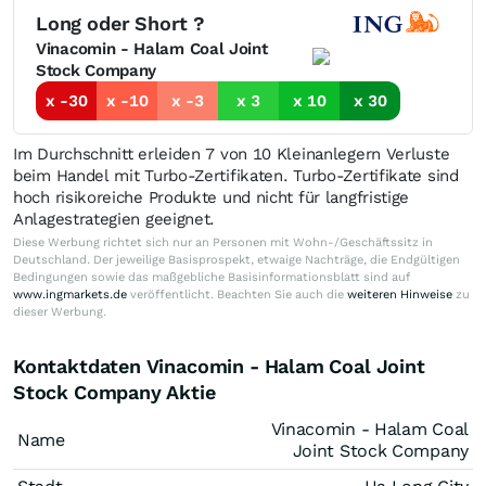
Long oder Short ?
Vinacomin - Halam Coal Joint
Stock Company
x -30
x -10
x -3
x 3
x 10
x 30
Im Durchschnitt erleiden 7 von 10 Kleinanlegern Verluste
beim Handel mit Turbo-Zertifikaten. Turbo-Zertifikate sind
hoch risikoreiche Produkte und nicht für langfristige
Anlagestrategien geeignet.
Diese Werbung richtet sich nur an Personen mit Wohn-/Geschäftssitz in
Deutschland. Der jeweilige Basisprospekt, etwaige Nachträge, die Endgültigen
Bedingungen sowie das maßgebliche Basisinformationsblatt sind auf
www.ingmarkets.de
veröffentlicht. Beachten Sie auch die
weiteren Hinweise
zu
dieser Werbung.
Kontaktdaten Vinacomin - Halam Coal Joint
Stock Company Aktie
Vinacomin - Halam Coal
Name
Joint Stock Company