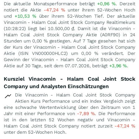
Die aktuelle Monatsperformance beträgt
+0,96
%
. Derzeit
notiert die Aktie
-47,24
%
unter ihrem 52-Wochen Hoch
und
+10,53
%
über ihrem 52-Wochen Tief. Der aktuelle
Vinacomin - Halam Coal Joint Stock Company Realtimekurs
(10:28:22) liegt bei 10.500,00
₫
. Damit ist die Vinacomin -
Halam Coal Joint Stock Company Aktie (A0RF90) in 24
Stunden um
0,00
%
gestiegen. Auf 7 Tage gesehen hat sich
der Kurs der Vinacomin - Halam Coal Joint Stock Company
Aktie (ISIN VN000000HLC2) um
0,00
%
verändert. Der
Gewinn der Vinacomin - Halam Coal Joint Stock Company
Aktie auf 30 Tage, seit dem 07.07.2026, beträgt
+3,96
%
.
Kursziel Vinacomin - Halam Coal Joint Stock
Company und Analysten Einschätzungen
Die Vinacomin - Halam Coal Joint Stock Company
Aktien Kurs Performance und ein Index Vergleich zeigt
eine schwache Wertentwicklung über den Zeitraum von 1
Jahr mit einer Performance von
-7,89
%
. Die Performance
ist in den letzten 52 Wochen negativ und Vinacomin -
Halam Coal Joint Stock Company notiert zurzeit
-47,24
%
unter dem 52-Wochen Hoch.