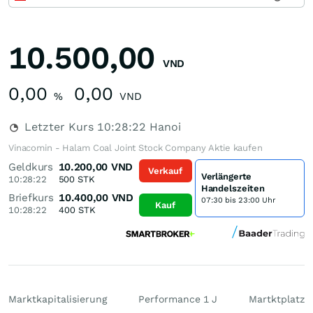
10.500,00
VND
0,00
0,00
%
VND
Letzter Kurs
10:28:22
Hanoi
Vinacomin - Halam Coal Joint Stock Company Aktie kaufen
Geldkurs
10.200,00
VND
Verkauf
Verlängerte
10:28:22
500
STK
Handelszeiten
Briefkurs
10.400,00
VND
07:30 bis 23:00 Uhr
Kauf
10:28:22
400
STK
Marktkapitalisierung
Performance 1 J
Martktplatz