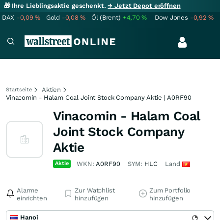
🎁 Ihre Lieblingsaktie geschenkt.
→ Jetzt Depot eröffnen
DAX
-0,09
%
Gold
-0,08
%
Öl (Brent)
+4,70
%
Dow Jones
-0,92
%
Aktien
Startseite
Vinacomin - Halam Coal Joint Stock Company Aktie | A0RF90
Vinacomin - Halam Coal
Joint Stock Company
Aktie
Aktie
WKN:
A0RF90
SYM:
HLC
Land
Alarme
Zur Watchlist
Zum Portfolio
einrichten
hinzufügen
hinzufügen
Hanoi