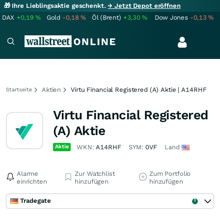
🎁 Ihre Lieblingsaktie geschenkt.
→ Jetzt Depot eröffnen
DAX
+0,19
%
Gold
-0,18
%
Öl (Brent)
+3,30
%
Dow Jones
-0,13
%
Aktien
Virtu Financial Registered (A) Aktie | A14RHF
Startseite
Virtu Financial Registered
(A) Aktie
Aktie
WKN:
A14RHF
SYM:
0VF
Land
Alarme
Zur Watchlist
Zum Portfolio
einrichten
hinzufügen
hinzufügen
Tradegate