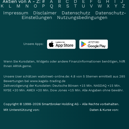
Aktien von A - Z:
#
A
B
C
D
E
F
G
H
I
J
K
L
M
N
O
P
Q
R
S
T
U
V
W
X
Y
Z
Impressum
Disclaimer
Datenschutz
Datenschutz-
Einstellungen
Nutzungsbedingungen
Unsere Apps:
Wenn Sie Kursdaten, Widgets oder andere Finanzinformationen benötigen, hilft
Ihnen
ARIVA
gerne.
Unsere User schätzen wallstreet-online.de: 4.8 von 5 Sternen ermittelt aus 285
Bewertungen bei www.kagels-trading.de
Zeitverzögerung der Kursdaten: Deutsche Börsen +15 Min. NASDAQ +15 Min.
NYSE +20 Min. AMEX +20 Min. Dow Jones +15 Min. Alle Angaben ohne Gewähr.
Copyright © 1998-2026 Smartbroker Holding AG - Alle Rechte vorbehalten.
Mit Unterstützung von:
Daten & Kurse von: