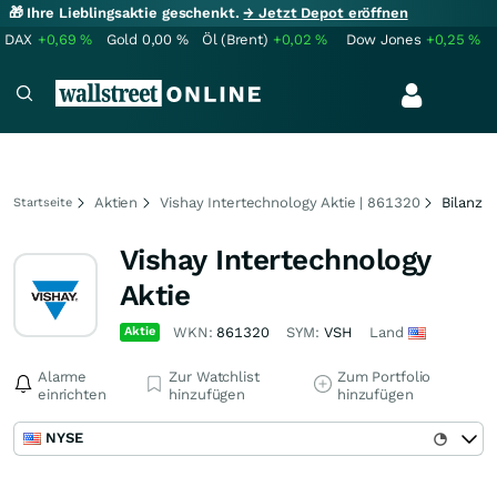
🎁 Ihre Lieblingsaktie geschenkt.
→ Jetzt Depot eröffnen
DAX
+0,69
%
Gold
0,00
%
Öl (Brent)
+0,02
%
Dow Jones
+0,25
%
Aktien
Vishay Intertechnology Aktie | 861320
Bilanz
Startseite
Vishay Intertechnology
Aktie
Aktie
WKN:
861320
SYM:
VSH
Land
Alarme
Zur Watchlist
Zum Portfolio
einrichten
hinzufügen
hinzufügen
NYSE