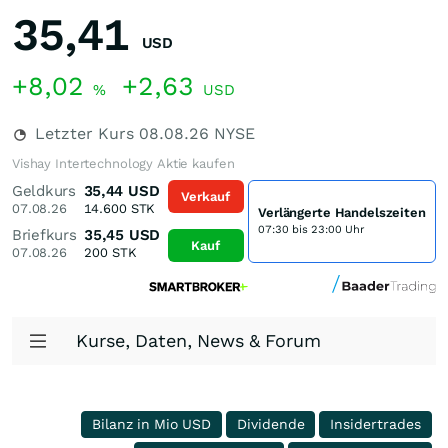
35,41
USD
+8,02
+2,63
%
USD
Letzter Kurs
08.08.26
NYSE
Vishay Intertechnology Aktie kaufen
Geldkurs
35,44
USD
Verkauf
07.08.26
14.600
STK
Verlängerte Handelszeiten
07:30 bis 23:00 Uhr
Briefkurs
35,45
USD
Kauf
07.08.26
200
STK
Kurse, Daten, News & Forum
Bilanz in Mio USD
Dividende
Insidertrades