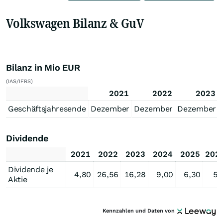
Volkswagen Bilanz & GuV
Bilanz in Mio EUR
(IAS/IFRS)
2021
2022
2023
Geschäftsjahresende
Dezember
Dezember
Dezember
Dividende
2021
2022
2023
2024
2025
202
Dividende je
4,80
26,56
16,28
9,00
6,30
5,
Aktie
Kennzahlen und Daten von