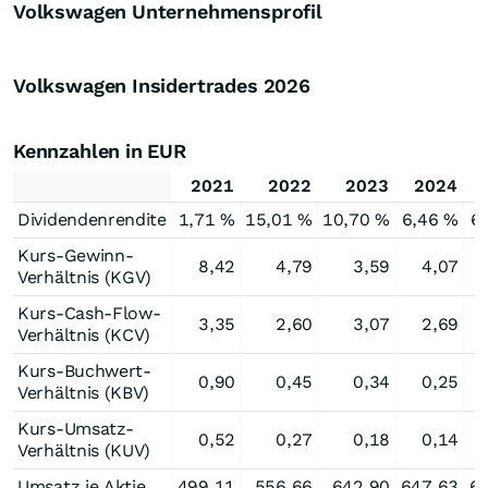
Volkswagen Unternehmensprofil
Volkswagen Insidertrades
2026
Kennzahlen in EUR
2021
2022
2023
2024
Dividendenrendite
1,71 %
15,01 %
10,70 %
6,46 %
6
Kurs-Gewinn-
8,42
4,79
3,59
4,07
Verhältnis (KGV)
Kurs-Cash-Flow-
3,35
2,60
3,07
2,69
Verhältnis (KCV)
Kurs-Buchwert-
0,90
0,45
0,34
0,25
Verhältnis (KBV)
Kurs-Umsatz-
0,52
0,27
0,18
0,14
Verhältnis (KUV)
Umsatz je Aktie
499,11
556,66
642,90
647,63
6