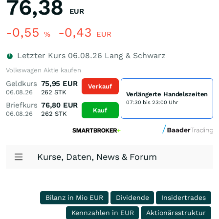
76,38
EUR
-0,55
-0,43
%
EUR
Letzter Kurs
06.08.26
Lang & Schwarz
Volkswagen Aktie kaufen
Geldkurs
75,95
EUR
Verkauf
06.08.26
262
STK
Verlängerte Handelszeiten
07:30 bis 23:00 Uhr
Briefkurs
76,80
EUR
Kauf
06.08.26
262
STK
Kurse, Daten, News & Forum
Bilanz in Mio EUR
Dividende
Insidertrades
Kennzahlen in EUR
Aktionärsstruktur