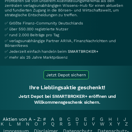
Profitieren Sie von unserem Alleinstellungsmerkmal als den
zentralen verlagsunabhängigen Wissens-Hub für einen aktuellen
und fundierten Zugang in die Börsen- und Wirtschaftswelt, um
strategische Entscheidungen zu treffen.
✅ Größte Finanz-Community Deutschlands
✅ über 550.000 registrierte Nutzer
✅ rund 2.000 Beiträge pro Tag
✅ verlagsunabhängige Partner ARIVA, FinanzNachrichten und
BörsenNews
✅ Jederzeit einfach handeln beim
SMARTBROKER+
✅ mehr als 25 Jahre Marktpräsenz
Jetzt Depot sichern
Ihre Lieblingsaktie geschenkt!
Jetzt Depot bei SMARTBROKER+ eröffnen und
Willkommensgeschenk sichern.
Aktien von A - Z:
#
A
B
C
D
E
F
G
H
I
J
K
L
M
N
O
P
Q
R
S
T
U
V
W
X
Y
Z
Impressum
Disclaimer
Datenschutz
Datenschutz-