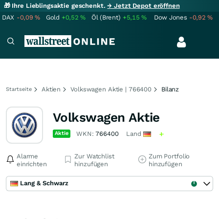
🎁 Ihre Lieblingsaktie geschenkt.
→ Jetzt Depot eröffnen
DAX
-0,09
%
Gold
+0,52
%
Öl (Brent)
+5,15
%
Dow Jones
-0,92
%
Aktien
Volkswagen Aktie | 766400
Bilanz
Startseite
Volkswagen Aktie
Aktie
WKN:
766400
Land
Alarme
Zur Watchlist
Zum Portfolio
einrichten
hinzufügen
hinzufügen
Lang & Schwarz