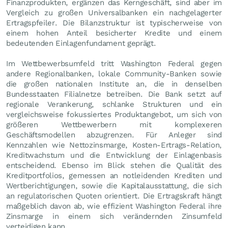
Finanzprodukten, ergänzen das Kerngeschäft, sind aber im
Vergleich zu großen Universalbanken ein nachgelagerter
Ertragspfeiler. Die Bilanzstruktur ist typischerweise von
einem hohen Anteil besicherter Kredite und einem
bedeutenden Einlagenfundament geprägt.
Im Wettbewerbsumfeld tritt Washington Federal gegen
andere Regionalbanken, lokale Community-Banken sowie
die großen nationalen Institute an, die in denselben
Bundesstaaten Filialnetze betreiben. Die Bank setzt auf
regionale Verankerung, schlanke Strukturen und ein
vergleichsweise fokussiertes Produktangebot, um sich von
größeren Wettbewerbern mit komplexeren
Geschäftsmodellen abzugrenzen. Für Anleger sind
Kennzahlen wie Nettozinsmarge, Kosten-Ertrags-Relation,
Kreditwachstum und die Entwicklung der Einlagenbasis
entscheidend. Ebenso im Blick stehen die Qualität des
Kreditportfolios, gemessen an notleidenden Krediten und
Wertberichtigungen, sowie die Kapitalausstattung, die sich
an regulatorischen Quoten orientiert. Die Ertragskraft hängt
maßgeblich davon ab, wie effizient Washington Federal ihre
Zinsmarge in einem sich verändernden Zinsumfeld
verteidigen kann.