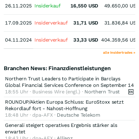
26.11.2025
26.11.2025
Insiderkauf
16,550
USD
49.650,00
US
17.09.2025
17.09.2025
Insiderverkauf
31,71
USD
31.836,84
US
04.11.2024
04.11.2024
Insiderverkauf
33,33
USD
404.359,56
US
alle Insidertrades »
Branchen News: Finanzdienstleistungen
Northern Trust Leaders to Participate in Barclays
Global Financial Services Conference on September 14
18:55 Uhr · Business Wire (engl.) ·
Northern Trust
ROUNDUP/Aktien Europa Schluss: EuroStoxx setzt
Rekordlauf fort - Nahost-Hoffnung
18:48 Uhr · dpa-AFX ·
Deutsche Telekom
Generali steigert operatives Ergebnis stärker als
erwartet
18:43 Uhr · dpa-AFX ·
Allianz