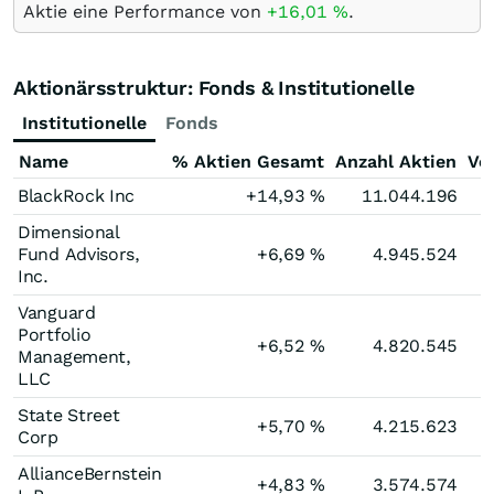
Aktie eine Performance von
+16,01
%
.
Aktionärsstruktur: Fonds & Institutionelle
Institutionelle
Fonds
Name
% Aktien Gesamt
Anzahl Aktien
Ve
BlackRock Inc
+14,93
%
11.044.196
Dimensional
Fund Advisors,
+6,69
%
4.945.524
Inc.
Vanguard
Portfolio
+6,52
%
4.820.545
Management,
LLC
State Street
+5,70
%
4.215.623
Corp
AllianceBernstein
+4,83
%
3.574.574