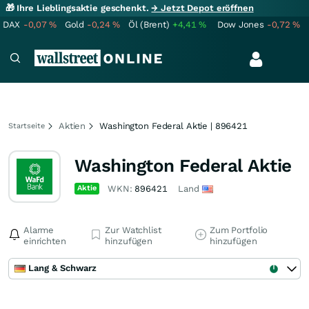
🎁 Ihre Lieblingsaktie geschenkt.
→ Jetzt Depot eröffnen
DAX
-0,07
%
Gold
-0,24
%
Öl (Brent)
+4,41
%
Dow Jones
-0,72
%
Aktien
Washington Federal Aktie | 896421
Startseite
Washington Federal Aktie
Aktie
WKN:
896421
Land
Alarme
Zur Watchlist
Zum Portfolio
einrichten
hinzufügen
hinzufügen
Lang & Schwarz