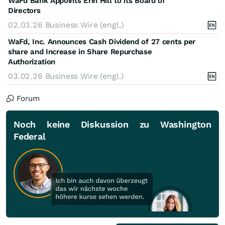
WaFd Bank Appoints Erin Hill to its Board of
Directors
02.03.26
Business Wire (engl.)
WaFd, Inc. Announces Cash Dividend of 27 cents per
share and Increase in Share Repurchase
Authorization
03.02.26
Business Wire (engl.)
Forum
Noch keine Diskussion zu Washington
Federal