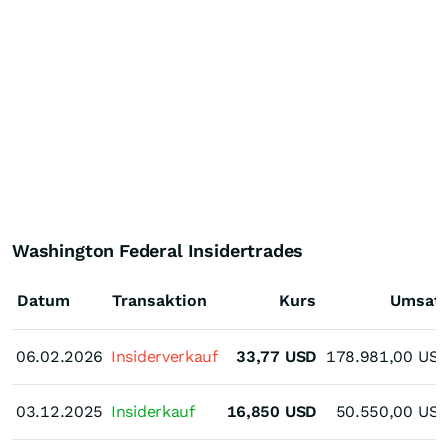
Washington Federal Insidertrades
Datum
Transaktion
Kurs
Umsat
06.02.2026
06.02.2026
Insiderverkauf
33,77
USD
178.981,00
US
03.12.2025
03.12.2025
Insiderkauf
16,850
USD
50.550,00
US