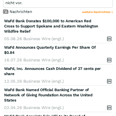
nicht vor.
Nachrichten
weitere Nachrichten »
WaFd Bank Donates $100,000 to American Red
Cross to Support Spokane and Eastern Washington
Wildfire Relief
05.08.26
Business Wire (engl.)
WaFd Announces Quarterly Earnings Per Share Of
$0.84
16.07.26
Business Wire (engl.)
WaFd, Inc. Announces Cash Dividend of 27 cents per
share
12.05.26
Business Wire (engl.)
WaFd Bank Named Official Banking Partner of
Network of Giving Foundation Across the United
States
02.04.26
Business Wire (engl.)