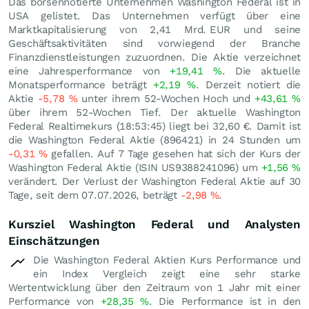
Das börsennotierte Unternehmen Washington Federal ist in
USA gelistet. Das Unternehmen verfügt über eine
Marktkapitalisierung von 2,41 Mrd.
EUR
und seine
Geschäftsaktivitäten sind vorwiegend der Branche
Finanzdienstleistungen zuzuordnen. Die Aktie verzeichnet
eine Jahresperformance von
+19,41
%
. Die aktuelle
Monatsperformance beträgt
+2,19
%
. Derzeit notiert die
Aktie
-5,78
%
unter ihrem 52-Wochen Hoch und
+43,61
%
über ihrem 52-Wochen Tief. Der aktuelle Washington
Federal Realtimekurs (18:53:45) liegt bei 32,60
€
. Damit ist
die Washington Federal Aktie (896421) in 24 Stunden um
-0,31
%
gefallen. Auf 7 Tage gesehen hat sich der Kurs der
Washington Federal Aktie (ISIN US9388241096) um
+1,56
%
verändert. Der Verlust der Washington Federal Aktie auf 30
Tage, seit dem 07.07.2026, beträgt
-2,98
%
.
Kursziel Washington Federal und Analysten
Einschätzungen
Die Washington Federal Aktien Kurs Performance und
ein Index Vergleich zeigt eine sehr starke
Wertentwicklung über den Zeitraum von 1 Jahr mit einer
Performance von
+28,35
%
. Die Performance ist in den