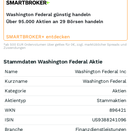
Washington Federal günstig handeln
Über 95.000 Aktien an 29 Börsen handeln
SMARTBROKER+ entdecken
*ab 500 EUR Ordervolumen über gettex für 0€, zzgl. marktüblicher Spreads und
Zuwendungen
Stammdaten Washington Federal Aktie
Name
Washington Federal Inc
Kurzname
Washington Federal
Kategorie
Aktien
Aktientyp
Stammaktien
WKN
896421
ISIN
US9388241096
Branche
Finanzdienstleistungen