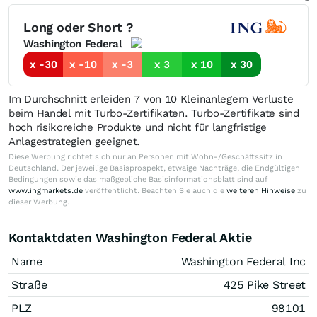
Long oder Short ?
Washington Federal
x -30
x -10
x -3
x 3
x 10
x 30
Im Durchschnitt erleiden 7 von 10 Kleinanlegern Verluste
beim Handel mit Turbo-Zertifikaten. Turbo-Zertifikate sind
hoch risikoreiche Produkte und nicht für langfristige
Anlagestrategien geeignet.
Diese Werbung richtet sich nur an Personen mit Wohn-/Geschäftssitz in
Deutschland. Der jeweilige Basisprospekt, etwaige Nachträge, die Endgültigen
Bedingungen sowie das maßgebliche Basisinformationsblatt sind auf
www.ingmarkets.de
veröffentlicht. Beachten Sie auch die
weiteren Hinweise
zu
dieser Werbung.
Kontaktdaten Washington Federal Aktie
Name
Washington Federal Inc
Straße
425 Pike Street
PLZ
98101