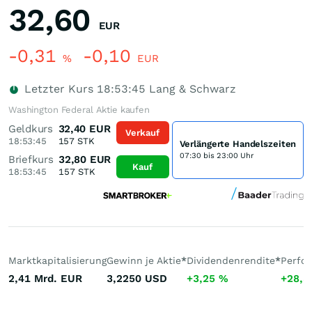
32,60
EUR
-0,31
-0,10
%
EUR
Letzter Kurs
18:53:45
Lang & Schwarz
Washington Federal Aktie kaufen
Geldkurs
32,40
EUR
Verkauf
18:53:45
157
STK
Verlängerte Handelszeiten
07:30 bis 23:00 Uhr
Briefkurs
32,80
EUR
Kauf
18:53:45
157
STK
Marktkapitalisierung
Gewinn je Aktie
*
Dividendenrendite
*
Perfo
2,41 Mrd.
EUR
3,2250
USD
+3,25
%
+28,