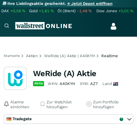
🎁 Ihre Lieblingsaktie geschenkt.
→ Jetzt Depot eröffnen
DAX
+0,56
%
Gold
+1,81
%
Öl (Brent)
-1,48
%
Dow Jones
+0,01
%
Aktien
WeRide (A) Aktie | A40KYH
Realtime
Startseite
WeRide (A) Aktie
Aktie
WKN:
A40KYH
SYM:
AZ7
Land
Alarme
Zur Watchlist
Zum Portfolio
einrichten
hinzufügen
hinzufügen
Tradegate