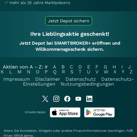
✅ mehr als 25 Jahre Marktpräsenz
Jetzt Depot sichern
Ihre Lieblingsaktie geschenkt!
Jetzt Depot bei SMARTBROKER+ eröffnen und
Willkommensgeschenk sichern.
Aktien von A - Z:
#
A
B
C
D
E
F
G
H
I
J
K
L
M
N
O
P
Q
R
S
T
U
V
W
X
Y
Z
Impressum
Disclaimer
Datenschutz
Datenschutz-
Einstellungen
Nutzungsbedingungen
Unsere Apps:
Wenn Sie Kursdaten, Widgets oder andere Finanzinformationen benötigen, hilft
Ihnen
ARIVA
gerne.