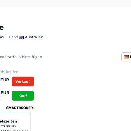
e
42
Land
Australien
m Portfolio hinzufügen
tie kaufen
EUR
Verkauf
K
EUR
Kauf
K
elszeiten
s 23:00 Uhr
:00 bis 19:00 Uhr