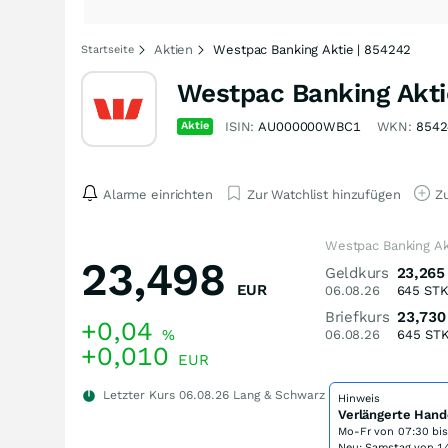
Aktien
Westpac Banking Aktie | 854242
Startseite
Westpac Banking Akti
Aktie
ISIN:
AU000000WBC1
WKN:
8542
Alarme einrichten
Zur Watchlist hinzufügen
Zu
Westpac Banking Ak
23,498
Geldkurs
23,265
EUR
06.08.26
645
ST
Briefkurs
23,730
+0,04
%
06.08.26
645
ST
+0,010
EUR
Letzter Kurs
06.08.26
Lang & Schwarz
Hinweis
Verlängerte Hand
Mo-Fr von
07:30 bi
Neu: Samstag von 14