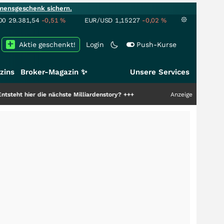
mensgeschenk sichern.
00
29.381,54
-0,51
%
EUR/USD
1,15227
-0,02
%
Aktie geschenkt!
Login
Push-Kurse
zins
Broker-Magazin ✨
Unsere Services
die nächste Milliardenstory?
+++
Anzeige