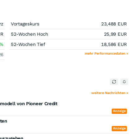
rz
Vortageskurs
23,488
EUR
UR
52-Wochen Hoch
25,99
EUR
%
52-Wochen Tief
18,586
EUR
mehr Performancedaten »
26
weitere Nachrichten »
smodell von Pioneer Credit
Anzeige
iten
Anzeige
 auszugeben