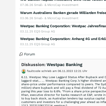
07.06.26
Small- & MicroCap Investment
Warum Australiens Banken gerade Milliarden freis
03.06.26
Small- & MicroCap Investment
Westpac Banking Corporation: Westpac Jahresfina
03.11.25
EQS Group AG
Westpac Banking Corporation: Anhang 4G und Erk
03.11.25
EQS Group AG
Forum
Diskussion:
Westpac Banking
faultcode schrieb am 06.11.2023 12:21 Uhr
6.11. Westpac May Lose Laggard Status After Buyback and 
laggard-stat… ... Westpac Banking Corp.’s higher dividend a
share-price under performance compared to peers. The Sydn
million) share buyback and will pay a final dividend of 72 Au
paring this year loss to 6.6%. “From a share price perspect
Khan, executive director for banks research at E&P, wrote 
to buy back stock, as Australian lenders tap surplus capita
customers and investors for a challenging year ahead as infla
1213_20231106122114_westpac1