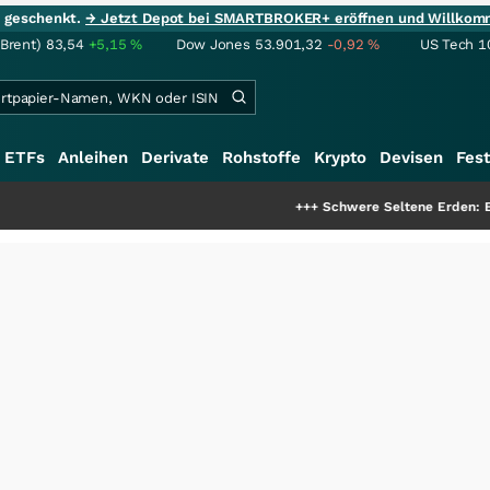
ie geschenkt.
→ Jetzt Depot bei SMARTBROKER+ eröffnen und Willkom
(Brent)
83,54
+5,15
%
Dow Jones
53.901,32
-0,92
%
US Tech 1
ETFs
Anleihen
Derivate
Rohstoffe
Krypto
Devisen
Fest
+++
Schwere Seltene Erden: Entsteht hier 