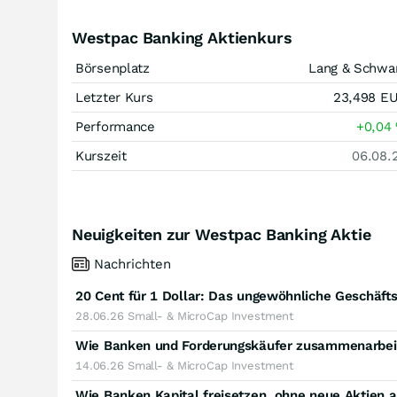
Westpac Banking Aktienkurs
Börsenplatz
Lang & Schwa
Letzter Kurs
23,498
E
Performance
+0,04
Kurszeit
06.08.
Neuigkeiten zur Westpac Banking Aktie
Nachrichten
20 Cent für 1 Dollar: Das ungewöhnliche Geschäft
28.06.26
Small- & MicroCap Investment
Wie Banken und Forderungskäufer zusammenarbe
14.06.26
Small- & MicroCap Investment
Wie Banken Kapital freisetzen, ohne neue Aktien