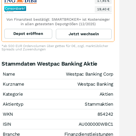
17,45 €
19,40 €
Von Finanztest bestätigt: SMARTBROKER+ ist Kostensieger
in allen getesteten Depotgrößen (12/2025)
Depot eröffnen
Jetzt wechseln
*ab 500 EUR Ordervolumen über gettex für 0€, zzgl. marktüblicher
Spreads und Zuwendungen
Stammdaten Westpac Banking Aktie
Name
Westpac Banking Corp
Kurzname
Westpac Banking
Kategorie
Aktien
Aktientyp
Stammaktien
WKN
854242
ISIN
AU000000WBC1
Branche
Finanzdienstleistungen