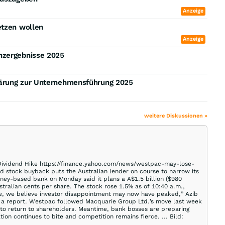
Anzeige
etzen wollen
Anzeige
nzergebnisse 2025
lärung zur Unternehmensführung 2025
weitere Diskussionen »
Dividend Hike https://finance.yahoo.com/news/westpac-may-lose-
nd stock buyback puts the Australian lender on course to narrow its
ey-based bank on Monday said it plans a A$1.5 billion ($980
stralian cents per share. The stock rose 1.5% as of 10:40 a.m.,
ive, we believe investor disappointment may now have peaked,” Azib
in a report. Westpac followed Macquarie Group Ltd.’s move last week
l to return to shareholders. Meantime, bank bosses are preparing
tion continues to bite and competition remains fierce. ... Bild: