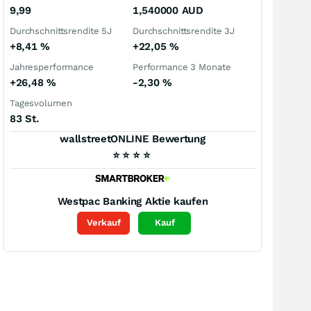
9,99
1,540000
AUD
Durchschnittsrendite 5J
Durchschnittsrendite 3J
+8,41
%
+22,05
%
Jahresperformance
Performance 3 Monate
+26,48
%
-2,30
%
Tagesvolumen
83 St.
wallstreetONLINE Bewertung
⭐
⭐
⭐
⭐
Westpac Banking
Aktie kaufen
Verkauf
Kauf