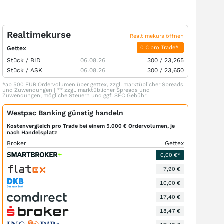
Realtimekurse
Realtimekurs öffnen
0 € pro Trade*
Gettex
Stück /
BID
06.08.26
300
/
23,265
Stück /
ASK
06.08.26
300
/
23,650
*ab 500 EUR Ordervolumen über gettex, zzgl. marktüblicher Spreads
und Zuwendungen | ** zzgl. marktüblicher Spreads und
Zuwendungen, mögliche Steuern und ggf. SEC Gebühr
Westpac Banking günstig handeln
Kostenvergleich pro Trade bei einem 5.000 € Ordervolumen, je
nach Handelsplatz
Broker
Gettex
0,00 €*
7,90 €
10,00 €
17,40 €
18,47 €