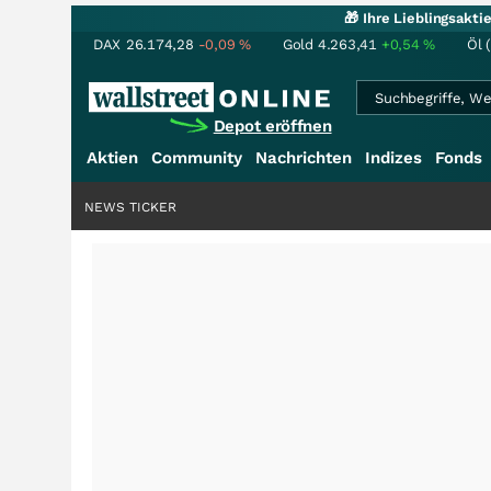
🎁 Ihre Lieblingsakt
DAX
26.174,28
-0,09
%
Gold
4.263,41
+0,54
%
Öl 
Depot eröffnen
Aktien
Community
Nachrichten
Indizes
Fonds
NEWS TICKER