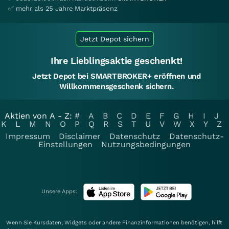
✅ mehr als 25 Jahre Marktpräsenz
Jetzt Depot sichern
Ihre Lieblingsaktie geschenkt!
Jetzt Depot bei SMARTBROKER+ eröffnen und
Willkommensgeschenk sichern.
Aktien von A - Z:
#
A
B
C
D
E
F
G
H
I
J
K
L
M
N
O
P
Q
R
S
T
U
V
W
X
Y
Z
Impressum
Disclaimer
Datenschutz
Datenschutz-
Einstellungen
Nutzungsbedingungen
Unsere Apps:
Wenn Sie Kursdaten, Widgets oder andere Finanzinformationen benötigen, hilft