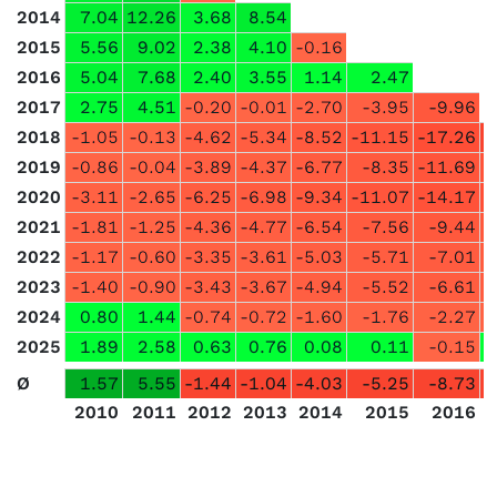
2014
7.04
12.26
3.68
8.54
2015
5.56
9.02
2.38
4.10
-0.16
2016
5.04
7.68
2.40
3.55
1.14
2.47
2017
2.75
4.51
-0.20
-0.01
-2.70
-3.95
-9.96
2018
-1.05
-0.13
-4.62
-5.34
-8.52
-11.15
-17.26
-
2019
-0.86
-0.04
-3.89
-4.37
-6.77
-8.35
-11.69
-
2020
-3.11
-2.65
-6.25
-6.98
-9.34
-11.07
-14.17
-
2021
-1.81
-1.25
-4.36
-4.77
-6.54
-7.56
-9.44
2022
-1.17
-0.60
-3.35
-3.61
-5.03
-5.71
-7.01
2023
-1.40
-0.90
-3.43
-3.67
-4.94
-5.52
-6.61
2024
0.80
1.44
-0.74
-0.72
-1.60
-1.76
-2.27
2025
1.89
2.58
0.63
0.76
0.08
0.11
-0.15
Ø
1.57
5.55
-1.44
-1.04
-4.03
-5.25
-8.73
2010
2011
2012
2013
2014
2015
2016