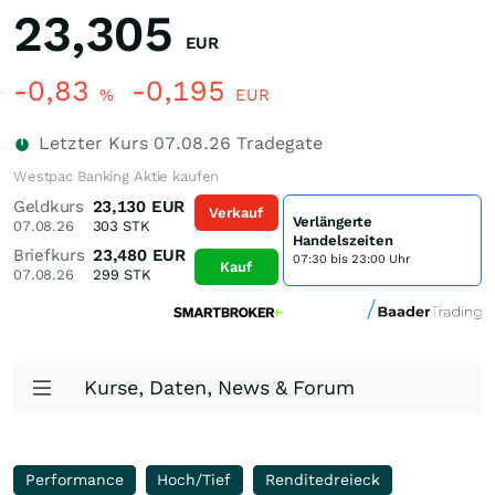
23,305
EUR
-0,83
-0,195
%
EUR
Letzter Kurs
07.08.26
Tradegate
Westpac Banking Aktie kaufen
Geldkurs
23,130
EUR
Verkauf
Verlängerte
07.08.26
303
STK
Handelszeiten
Briefkurs
23,480
EUR
07:30 bis 23:00 Uhr
Kauf
07.08.26
299
STK
Kurse, Daten, News & Forum
Performance
Hoch/Tief
Renditedreieck