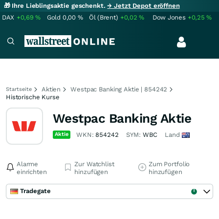
🎁 Ihre Lieblingsaktie geschenkt.
→ Jetzt Depot eröffnen
DAX
+0,69
%
Gold
0,00
%
Öl (Brent)
+0,02
%
Dow Jones
+0,25
%
Aktien
Westpac Banking Aktie | 854242
Startseite
Historische Kurse
Westpac Banking Aktie
Aktie
WKN:
854242
SYM:
WBC
Land
Alarme
Zur Watchlist
Zum Portfolio
einrichten
hinzufügen
hinzufügen
Tradegate