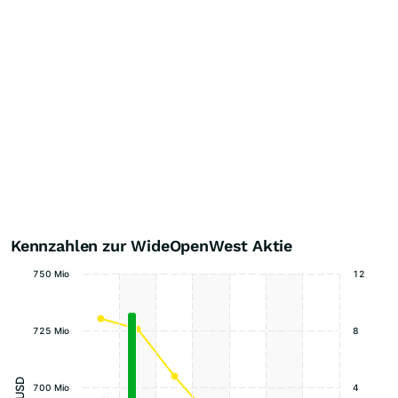
Kennzahlen zur WideOpenWest Aktie
750 Mio
12
725 Mio
8
700 Mio
4