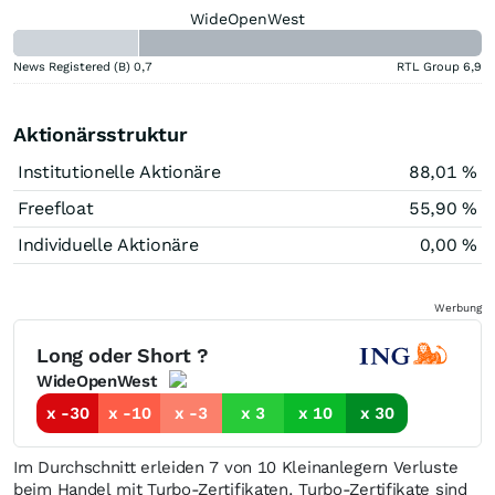
WideOpenWest
News Registered (B)
0,7
RTL Group
6,9
Aktionärsstruktur
Institutionelle Aktionäre
88,01 %
Freefloat
55,90 %
Individuelle Aktionäre
0,00 %
Werbung
Long oder Short ?
WideOpenWest
x -30
x -10
x -3
x 3
x 10
x 30
Im Durchschnitt erleiden 7 von 10 Kleinanlegern Verluste
beim Handel mit Turbo-Zertifikaten. Turbo-Zertifikate sind