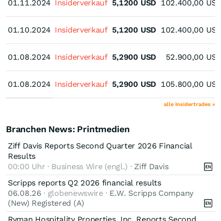
01.11.2024
01.11.2024
Insiderverkauf
5,1200
USD
102.400,00
US
01.10.2024
01.10.2024
Insiderverkauf
5,1200
USD
102.400,00
US
01.08.2024
01.08.2024
Insiderverkauf
5,2900
USD
52.900,00
US
01.08.2024
01.08.2024
Insiderverkauf
5,2900
USD
105.800,00
US
alle Insidertrades »
Branchen News: Printmedien
Ziff Davis Reports Second Quarter 2026 Financial
Results
00:00 Uhr · Business Wire (engl.) ·
Ziff Davis
Scripps reports Q2 2026 financial results
06.08.26
· globenewswire ·
E.W. Scripps Company
(New) Registered (A)
Ryman Hospitality Properties, Inc. Reports Second