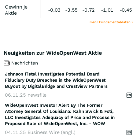
Gewinn je
-0,03
-3,55
-0,72
-1,01
-0,45
Aktie
mehr Fundamentaldaten »
Neuigkeiten zur WideOpenWest Aktie
Nachrichten
Johnson Fistel Investigates Potential Board
Fiduciary Duty Breaches in the WideOpenWest
Buyout by DigitalBridge and Crestview Partners
06.11.25
newsfile
WideOpenWest Investor Alert By The Former
Attorney General Of Louisiana: Kahn Swick & Foti,
LLC Investigates Adequacy of Price and Process in
Proposed Sale of WideOpenWest, Inc. - WOW
04.11.25
Business Wire (engl.)