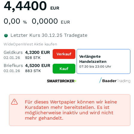
4,4400
EUR
0,00
0,0000
%
EUR
Letzter Kurs
30.12.25
Tradegate
WideOpenWest Aktie kaufen
Geldkurs
4,3200
EUR
Verkauf
Verlängerte
02.01.26
928
STK
Handelszeiten
Briefkurs
4,5200
EUR
07:30 bis 23:00 Uhr
Kauf
02.01.26
883
STK
Für dieses Wertpapier können wir keine
Kursdaten mehr bereitstellen. Es ist
möglicherweise inaktiv und wird nicht
mehr gehandelt.