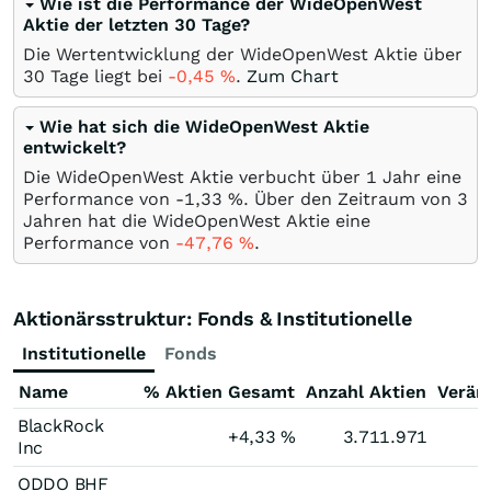
Wie ist die Performance der WideOpenWest
Aktie der letzten 30 Tage?
Die Wertentwicklung der WideOpenWest Aktie über
30 Tage liegt bei
-0,45
%
.
Zum Chart
Wie hat sich die WideOpenWest Aktie
entwickelt?
Die WideOpenWest Aktie verbucht über 1 Jahr eine
Performance von -1,33
%
. Über den Zeitraum von 3
Jahren hat die WideOpenWest Aktie eine
Performance von
-47,76
%
.
Aktionärsstruktur: Fonds & Institutionelle
Institutionelle
Fonds
Name
% Aktien Gesamt
Anzahl Aktien
Verän
BlackRock
+4,33
%
3.711.971
Inc
ODDO BHF