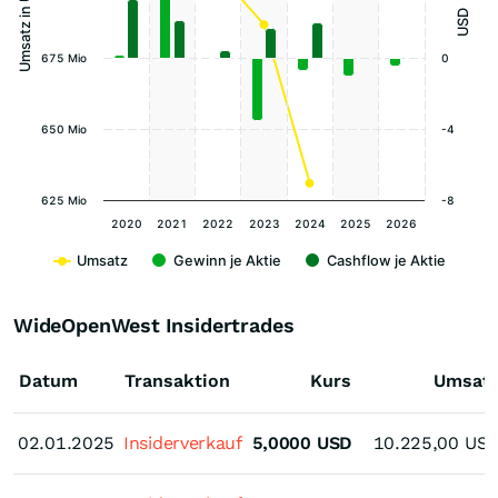
Umsatz in USD
USD
675 Mio
0
650 Mio
-4
625 Mio
-8
2020
2021
2022
2023
2024
2025
2026
Umsatz
Gewinn je Aktie
Cashflow je Aktie
WideOpenWest Insidertrades
Datum
Transaktion
Kurs
Umsat
02.01.2025
02.01.2025
Insiderverkauf
5,0000
USD
10.225,00
US