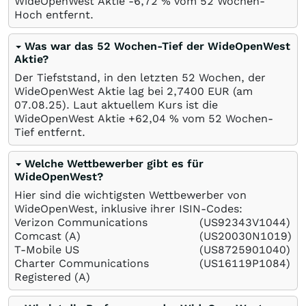
WideOpenWest Aktie -6,72
%
vom 52 Wochen-
Hoch entfernt.
Was war das 52 Wochen-Tief der WideOpenWest
Aktie?
Der Tiefststand, in den letzten 52 Wochen, der
WideOpenWest Aktie lag bei 2,7400
EUR
(am
07.08.25
). Laut aktuellem Kurs ist die
WideOpenWest Aktie +62,04
%
vom 52 Wochen-
Tief entfernt.
Welche Wettbewerber gibt es für
WideOpenWest?
Hier sind die wichtigsten Wettbewerber von
WideOpenWest, inklusive ihrer ISIN-Codes:
Verizon Communications
(US92343V1044)
Comcast (A)
(US20030N1019)
T-Mobile US
(US8725901040)
Charter Communications
(US16119P1084)
Registered (A)