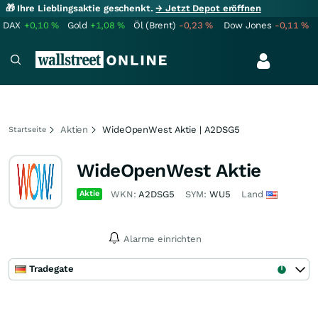
🎁 Ihre Lieblingsaktie geschenkt.
→ Jetzt Depot eröffnen
DAX
+0,10
%
Gold
+1,08
%
Öl (Brent)
-0,23
%
Dow Jones
-0,11
%
Aktien
WideOpenWest Aktie | A2DSG5
Startseite
WideOpenWest Aktie
Aktie
WKN:
A2DSG5
SYM:
WU5
Land
Alarme einrichten
Tradegate