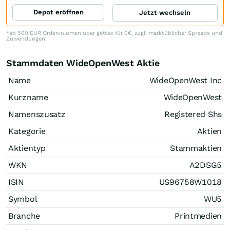
Depot eröffnen
Jetzt wechseln
*ab 500 EUR Ordervolumen über gettex für 0€, zzgl. marktüblicher Spreads und
Zuwendungen
Stammdaten WideOpenWest Aktie
Name
WideOpenWest Inc
Kurzname
WideOpenWest
Namenszusatz
Registered Shs
Kategorie
Aktien
Aktientyp
Stammaktien
WKN
A2DSG5
ISIN
US96758W1018
Symbol
WU5
Branche
Printmedien