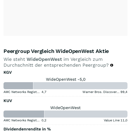
Peergroup Vergleich WideOpenWest Aktie
Wie steht
WideOpenWest
im Vergleich zum
Durchschnitt der entsprechenden Peergroup?
KGV
WideOpenWest -5,0
AMC Networks Registered (A)
4,7
Warner Bros. Discovery (A)
99,4
KUV
WideOpenWest
AMC Networks Registered (A)
0,2
Value Line
11,0
Dividendenrendite in %