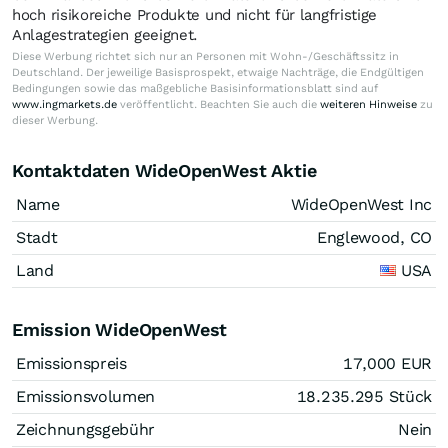
hoch risikoreiche Produkte und nicht für langfristige
Anlagestrategien geeignet.
Diese Werbung richtet sich nur an Personen mit Wohn-/Geschäftssitz in
Deutschland. Der jeweilige Basisprospekt, etwaige Nachträge, die Endgültigen
Bedingungen sowie das maßgebliche Basisinformationsblatt sind auf
www.ingmarkets.de
veröffentlicht. Beachten Sie auch die
weiteren Hinweise
zu
dieser Werbung.
Kontaktdaten WideOpenWest Aktie
Name
WideOpenWest Inc
Stadt
Englewood, CO
Land
USA
Emission WideOpenWest
Emissionspreis
17,000
EUR
Emissionsvolumen
18.235.295
Stück
Zeichnungsgebühr
Nein