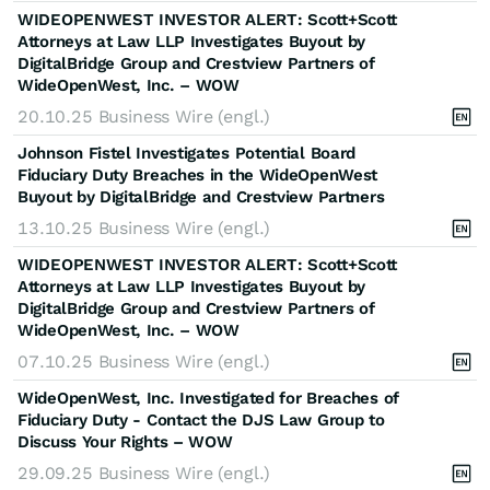
WIDEOPENWEST INVESTOR ALERT: Scott+Scott
Attorneys at Law LLP Investigates Buyout by
DigitalBridge Group and Crestview Partners of
WideOpenWest, Inc. – WOW
20.10.25
Business Wire (engl.)
Johnson Fistel Investigates Potential Board
Fiduciary Duty Breaches in the WideOpenWest
Buyout by DigitalBridge and Crestview Partners
13.10.25
Business Wire (engl.)
WIDEOPENWEST INVESTOR ALERT: Scott+Scott
Attorneys at Law LLP Investigates Buyout by
DigitalBridge Group and Crestview Partners of
WideOpenWest, Inc. – WOW
07.10.25
Business Wire (engl.)
WideOpenWest, Inc. Investigated for Breaches of
Fiduciary Duty - Contact the DJS Law Group to
Discuss Your Rights – WOW
29.09.25
Business Wire (engl.)