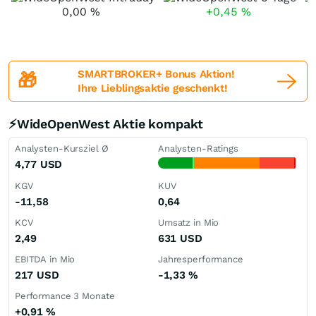
0,00
%
+0,45
%
SMARTBROKER+ Bonus Aktion!
🎁
Ihre Lieblingsaktie geschenkt!
⚡WideOpenWest Aktie kompakt
Analysten-Kursziel Ø
Analysten-Ratings
4,77
USD
KGV
KUV
-11,58
0,64
KCV
Umsatz in Mio
2,49
631
USD
EBITDA in Mio
Jahresperformance
217
USD
-1,33
%
Performance 3 Monate
+0,91
%