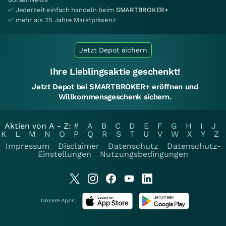
✅ Jederzeit einfach handeln beim
SMARTBROKER+
✅ mehr als 25 Jahre Marktpräsenz
Jetzt Depot sichern
Ihre Lieblingsaktie geschenkt!
Jetzt Depot bei SMARTBROKER+ eröffnen und
Willkommensgeschenk sichern.
Aktien von A - Z:
#
A
B
C
D
E
F
G
H
I
J
K
L
M
N
O
P
Q
R
S
T
U
V
W
X
Y
Z
Impressum
Disclaimer
Datenschutz
Datenschutz-
Einstellungen
Nutzungsbedingungen
Unsere Apps: