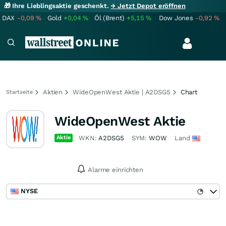
🎁 Ihre Lieblingsaktie geschenkt.
→ Jetzt Depot eröffnen
DAX
-0,09
%
Gold
+0,04
%
Öl (Brent)
+5,15
%
Dow Jones
-0,92
%
Aktien
WideOpenWest Aktie | A2DSG5
Chart
Startseite
WideOpenWest Aktie
Aktie
WKN:
A2DSG5
SYM:
WOW
Land
Alarme einrichten
NYSE