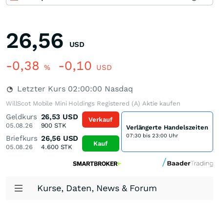
26,56
USD
-0,38
-0,10
%
USD
Letzter Kurs
02:00:00
Nasdaq
WillScot Mobile Mini Holdings Registered (A) Aktie kaufen
Geldkurs
26,53
USD
Verkauf
05.08.26
900
STK
Verlängerte Handelszeiten
07:30 bis 23:00 Uhr
Briefkurs
26,56
USD
Kauf
05.08.26
4.600
STK
Kurse, Daten, News & Forum