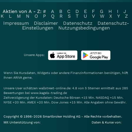
Aktien von A - Z:
#
A
B
C
D
E
F
G
H
I
J
K
L
M
N
O
P
Q
R
S
T
U
V
W
X
Y
Z
Impressum
Disclaimer
Datenschutz
Datenschutz-
Einstellungen
Nutzungsbedingungen
Unsere Apps:
Wenn Sie Kursdaten, Widgets oder andere Finanzinformationen benötigen, hilft
Ihnen
ARIVA
gerne.
Unsere User schätzen wallstreet-online.de: 4.8 von 5 Sternen ermittelt aus 285
Bewertungen bei www.kagels-trading.de
Zeitverzögerung der Kursdaten: Deutsche Börsen +15 Min. NASDAQ +15 Min.
NYSE +20 Min. AMEX +20 Min. Dow Jones +15 Min. Alle Angaben ohne Gewähr.
Copyright © 1998-2026 Smartbroker Holding AG - Alle Rechte vorbehalten.
Mit Unterstützung von:
Daten & Kurse von: