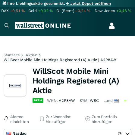
🎁 Ihre Lieblingsaktie geschenkt.
→ Jetzt Depot eröffnen
DAX
-0,51
%
Gold
+0,32
%
Öl (Brent)
-0,24
%
Dow Jones
+0,46
%
Aktien
Startseite
WillScot Mobile Mini Holdings Registered (A) Aktie | A2P8AW
WillScot Mobile Mini
Holdings Registered (A)
Aktie
Aktie
WKN:
A2P8AW
SYM:
WSC
Land
Alarme
Zur Watchlist
Zum Portfolio
einrichten
hinzufügen
hinzufügen
Nasdaq