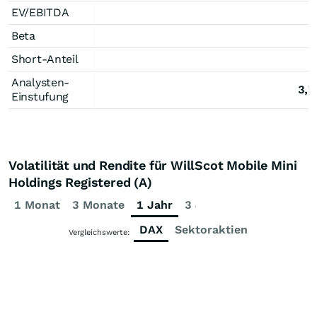
EV/EBITDA
Beta
Short-Anteil
Analysten-
3,7
Einstufung
Volatilität und Rendite für WillScot Mobile Mini
Holdings Registered (A)
1 Monat
3 Monate
1 Jahr
3 Jahre
5 Jahre
DAX
Sektoraktien
Vergleichswerte: