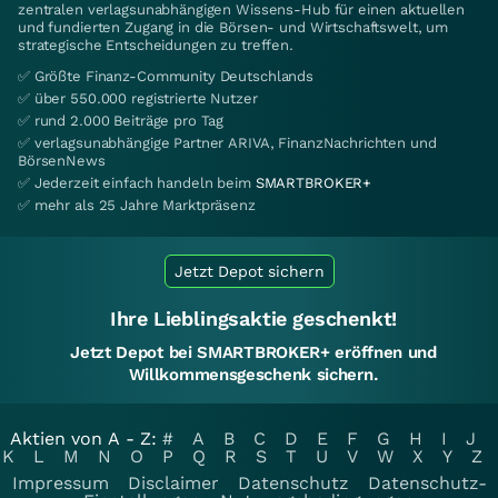
zentralen verlagsunabhängigen Wissens-Hub für einen aktuellen
und fundierten Zugang in die Börsen- und Wirtschaftswelt, um
strategische Entscheidungen zu treffen.
✅ Größte Finanz-Community Deutschlands
✅ über 550.000 registrierte Nutzer
✅ rund 2.000 Beiträge pro Tag
✅ verlagsunabhängige Partner ARIVA, FinanzNachrichten und
BörsenNews
✅ Jederzeit einfach handeln beim
SMARTBROKER+
✅ mehr als 25 Jahre Marktpräsenz
Jetzt Depot sichern
Ihre Lieblingsaktie geschenkt!
Jetzt Depot bei SMARTBROKER+ eröffnen und
Willkommensgeschenk sichern.
Aktien von A - Z:
#
A
B
C
D
E
F
G
H
I
J
K
L
M
N
O
P
Q
R
S
T
U
V
W
X
Y
Z
Impressum
Disclaimer
Datenschutz
Datenschutz-