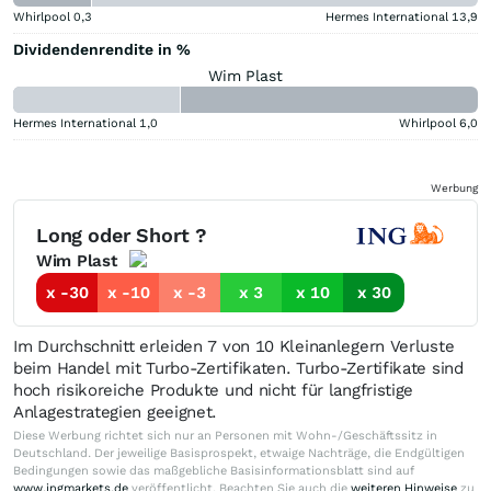
Whirlpool
0,3
Hermes International
13,9
Dividendenrendite in %
Wim Plast
Hermes International
1,0
Whirlpool
6,0
Werbung
Long oder Short ?
Wim Plast
x -30
x -10
x -3
x 3
x 10
x 30
Im Durchschnitt erleiden 7 von 10 Kleinanlegern Verluste
beim Handel mit Turbo-Zertifikaten. Turbo-Zertifikate sind
hoch risikoreiche Produkte und nicht für langfristige
Anlagestrategien geeignet.
Diese Werbung richtet sich nur an Personen mit Wohn-/Geschäftssitz in
Deutschland. Der jeweilige Basisprospekt, etwaige Nachträge, die Endgültigen
Bedingungen sowie das maßgebliche Basisinformationsblatt sind auf
www.ingmarkets.de
veröffentlicht. Beachten Sie auch die
weiteren Hinweise
zu