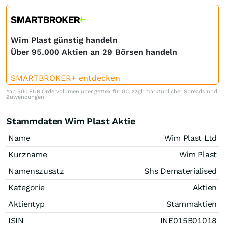
Wim Plast günstig handeln
Über 95.000 Aktien an 29 Börsen handeln
SMARTBROKER+ entdecken
*ab 500 EUR Ordervolumen über gettex für 0€, zzgl. marktüblicher Spreads und
Zuwendungen
Stammdaten Wim Plast Aktie
Name
Wim Plast Ltd
Kurzname
Wim Plast
Namenszusatz
Shs Dematerialised
Kategorie
Aktien
Aktientyp
Stammaktien
ISIN
INE015B01018