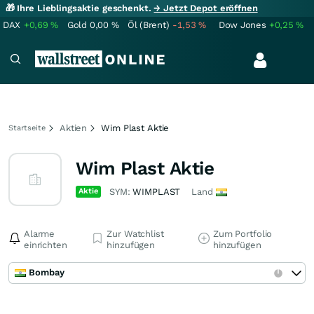
🎁 Ihre Lieblingsaktie geschenkt.
→ Jetzt Depot eröffnen
DAX
+0,69
%
Gold
0,00
%
Öl (Brent)
-1,53
%
Dow Jones
+0,25
%
Aktien
Wim Plast Aktie
Startseite
Wim Plast Aktie
Aktie
SYM:
WIMPLAST
Land
Alarme
Zur Watchlist
Zum Portfolio
einrichten
hinzufügen
hinzufügen
Bombay