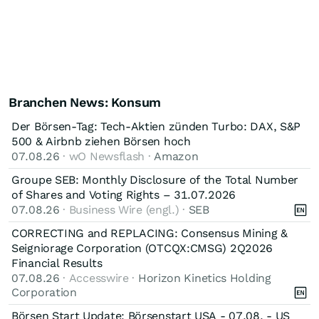
Branchen News: Konsum
Der Börsen-Tag: Tech-Aktien zünden Turbo: DAX, S&P
500 & Airbnb ziehen Börsen hoch
07.08.26
· wO Newsflash ·
Amazon
Groupe SEB: Monthly Disclosure of the Total Number
of Shares and Voting Rights – 31.07.2026
07.08.26
· Business Wire (engl.) ·
SEB
CORRECTING and REPLACING: Consensus Mining &
Seigniorage Corporation (OTCQX:CMSG) 2Q2026
Financial Results
07.08.26
· Accesswire ·
Horizon Kinetics Holding
Corporation
Börsen Start Update: Börsenstart USA - 07.08. - US