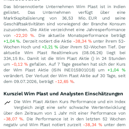
Das börsennotierte Unternehmen Wim Plast ist in Indien
gelistet. Das Unternehmen verfügt über eine
Marktkapitalisierung von 36,53 Mio.
EUR
und seine
Geschäftsaktivitäten sind vorwiegend der Branche Konsum
zuzuordnen. Die Aktie verzeichnet eine Jahresperformance
von
-22,20
%
. Die aktuelle Monatsperformance beträgt
+1,04
%
. Derzeit notiert die Aktie
-38,34
%
unter ihrem 52-
Wochen Hoch und
+3,21
%
über ihrem 52-Wochen Tief. Der
aktuelle Wim Plast Realtimekurs (
08.06.26
) liegt bei
334,15
₨
. Damit ist die Wim Plast Aktie () in 24 Stunden
um
-0,12
%
gefallen. Auf 7 Tage gesehen hat sich der Kurs
der Wim Plast Aktie (ISIN INE015B01018) um
+1,04
%
verändert. Der Verlust der Wim Plast Aktie auf 30 Tage, seit
dem 09.07.2026, beträgt
-12,65
%
.
Kursziel Wim Plast und Analysten Einschätzungen
Die Wim Plast Aktien Kurs Performance und ein Index
Vergleich zeigt eine sehr schwache Wertentwicklung
über den Zeitraum von 1 Jahr mit einer Performance von
-38,07
%
. Die Performance ist in den letzten 52 Wochen
negativ und Wim Plast notiert zurzeit
-38,34
%
unter dem