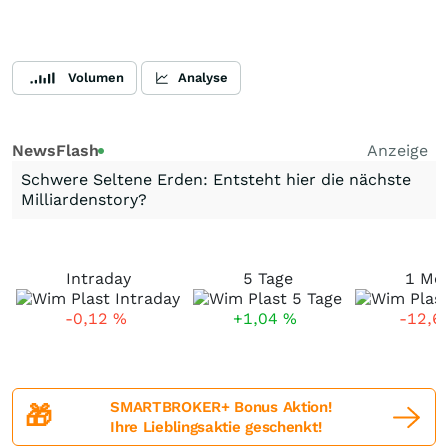
Volumen
Analyse
NewsFlash
Anzeige
Schwere Seltene Erden: Entsteht hier die nächste
Milliardenstory?
Intraday
5 Tage
1 Mo
-0,12
%
+1,04
%
-12,6
SMARTBROKER+ Bonus Aktion!
🎁
Ihre Lieblingsaktie geschenkt!