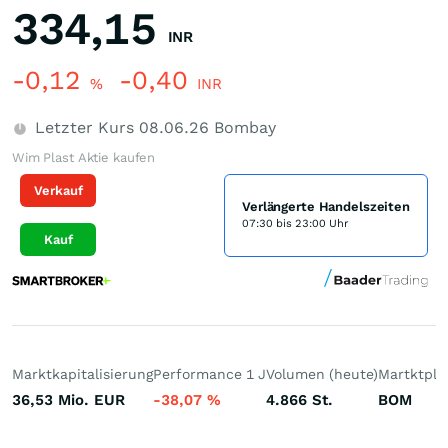
334,15
INR
-0,12
-0,40
%
INR
Letzter Kurs
08.06.26
Bombay
Wim Plast Aktie kaufen
Verkauf
Verlängerte Handelszeiten
07:30 bis 23:00 Uhr
Kauf
Marktkapitalisierung
Performance 1 J
Volumen (heute)
Martktpla
36,53 Mio.
EUR
-38,07
%
4.866
St.
BOM