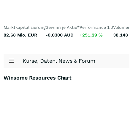
Marktkapitalisierung
Gewinn je Aktie
*
Performance 1 J
Volumen 
82,68 Mio.
EUR
-0,0300
AUD
+251,29
%
38.148
S
Kurse, Daten, News & Forum
Winsome Resources Chart