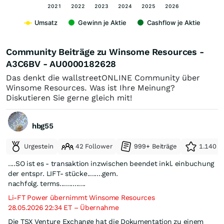
2021
2022
2023
2024
2025
2026
Umsatz
Gewinn je Aktie
Cashflow je Aktie
Community Beiträge zu Winsome Resources -
A3C6BV - AU0000182628
Das denkt die wallstreetONLINE Community über
Winsome Resources. Was ist Ihre Meinung?
Diskutieren Sie gerne gleich mit!
hbg55
Urgestein
42 Follower
999+ Beiträge
1.140 e
....SO ist es - transaktion inzwischen beendet inkl. einbuchung
der entspr. LIFT- stücke........gem.
nachfolg. terms..............
Li-FT Power übernimmt Winsome Resources
28.05.2026 22:34 ET – Übernahme
Die TSX Venture Exchange hat die Dokumentation zu einem