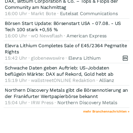
DAX, Bittium Corporation & Co. – Tops & Flops der
einer neuen Auflage des Renard Deals haben, auch wenn
Community am Nachmittag
Winsome die Option aus finanziellen Gründen nicht zog.
- je stärker der Lithium - Preis steigt, desto höher die
16:00 Uhr · Markt Bote ·
Eutelsat Communications
Ansonsten muss Quebec den kompletten Abbau der Renard
Wahrscheinlichkeit, dass strategische Partner das Interesse an
Mine finanzieren, da die Instandhaltung jährlich Millionen
Renard/Adina wieder aufleben lassen.
Börsen Start Update: Börsenstart USA - 07.08. - US
kosten dürfte.
Tech 100 stark +0,55 %
- Winsome hat durchblicken lassen, dass strategische
16:00 Uhr · wO Newsflash ·
American Express
Investoren warten wollen bis der Lithiummarkt sich erholt und
Elevra Lithium Completes Sale of E45/2364 Pegmatite
auch absehbar neue Lithiumverarbeitungskapazitäten in
Rights
Kanada aufgebaut werden bevor man in Upstream -Aktivitäten
15:42 Uhr · globenewswire ·
Elevra Lithium
investiert.
- das Vorkommen Adina ist an sich sehr gut: in den ersten
Jahren nur 1:1 Erz -Abraum Verhältnis, dazu auch noch DMS
Schwache Daten geben Auftrieb: US-Jobdaten
Verfahren (technisch weniger anspruchsvoll und
beflügeln Märkte: DAX auf Rekord, Gold hebt ab
kostengünstig). Daher dürfte es sehr interessant für Investoren
15:19 Uhr · wallstreetONLINE Redaktion ·
Allianz
sein.
Hier entwickelt sich vielleicht eine spannende Turnaround
Story.
Northern Discovery Metals gibt die Börsennotierung an
der Frankfurter Wertpapierbörse bekannt
Aktuell ca 82 Mio AUD Marktkapitalisierung. Davon 14,5 Mio
15:04 Uhr · IRW Press ·
Northern Discovery Metals
AUD an Cash und ca 25 Mio AUD an Aktien -Besitz von Power
Metals.
mehr Branchennachrichten »
Der Enterprise Value von Adina ist also immer noch sehr, sehr
gering.