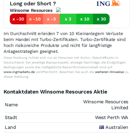
Long oder Short ?
Winsome Resources
x -30
x -10
x -3
x 3
x 10
x 30
Im Durchschnitt erleiden 7 von 10 Kleinanlegern Verluste
beim Handel mit Turbo-Zertifikaten. Turbo-Zertifikate sind
hoch risikoreiche Produkte und nicht für langfristige
Anlagestrategien geeignet.
Diese Werbung richtet sich nur an Personen mit Wohn-/Geschäftssitz in
Deutschland. Der jeweilige Basisprospekt, etwaige Nachträge, die Endgültigen
Bedingungen sowie das maßgebliche Basisinformationsblatt sind auf
www.ingmarkets.de
veröffentlicht. Beachten Sie auch die
weiteren Hinweise
zu
dieser Werbung.
Kontaktdaten Winsome Resources Aktie
Winsome Resources
Name
Limited
Stadt
West Perth WA
Land
Australien