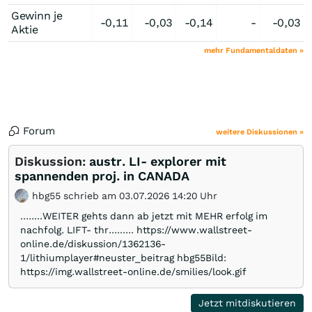
Gewinn je
-0,11
-0,03
-0,14
-
-0,03
Aktie
mehr Fundamentaldaten »
Forum
weitere Diskussionen »
Diskussion:
austr. LI- explorer mit
spannenden proj. in CANADA
hbg55 schrieb am 03.07.2026 14:20 Uhr
........WEITER gehts dann ab jetzt mit MEHR erfolg im
nachfolg. LIFT- thr......... https://www.wallstreet-
online.de/diskussion/1362136-
1/lithiumplayer#neuster_beitrag hbg55Bild:
https://img.wallstreet-online.de/smilies/look.gif
Jetzt mitdiskutieren