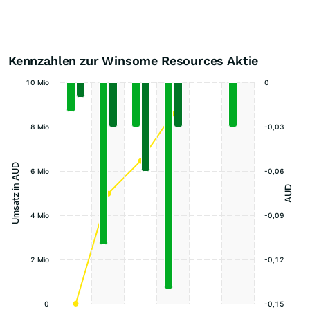
Kennzahlen zur Winsome Resources Aktie
10 Mio
0
8 Mio
-0,03
Umsatz in AUD
6 Mio
-0,06
AUD
4 Mio
-0,09
2 Mio
-0,12
0
-0,15