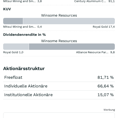
Mitsui Mining and Smelting Company
3,8
Century Aluminum Company
91,1
KUV
Winsome Resources
Mitsui Mining and Smelting Company
0,4
Royal Gold
17,4
Dividendenrendite in %
Winsome Resources
Royal Gold
1,0
Alliance Resource Partners
9,8
Aktionärsstruktur
Freefloat
81,71 %
Individuelle Aktionäre
66,64 %
Institutionelle Aktionäre
15,07 %
Werbung