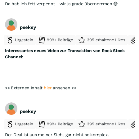
https://www.stockwatch.com/News/Item/Z-C!LIFT-
Da hab ich fett verpennt - wir ja grade übernommen 😎
3826341/C/LIFT
....seither gings mit LIFT- kurs ordt. gen SÜDEN...........akt. cad
3,99
peekey
Urgestein
999+ Beiträge
395 erhaltene Likes
Interessantes neues Video zur Transaktion von Rock Stock
Channel:
>> Externen Inhalt
hier
ansehen <<
peekey
Urgestein
999+ Beiträge
395 erhaltene Likes
GUT, dasz ich zumindest die hälfte schon ZUVOR verkauft habe
Der Deal ist aus meiner Sicht gar nicht so komplex.
!!!!