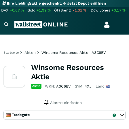
🎁 Ihre Lieblingsaktie geschenkt.
→ Jetzt Depot eröffnen
DAX
+0,67
%
Gold
+1,99
%
Öl (Brent)
-1,31
%
Dow Jones
+0,17
%
Aktien
Winsome Resources Aktie | A3C6BV
Startseite
Winsome Resources
Aktie
Aktie
WKN:
A3C6BV
SYM:
4XJ
Land
Alarme einrichten
Tradegate