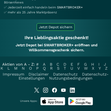
BörsenNews
✅ Jederzeit einfach handeln beim
SMARTBROKER+
✅ mehr als 25 Jahre Marktpräsenz
Jetzt Depot sichern
Ihre Lieblingsaktie geschenkt!
Jetzt Depot bei SMARTBROKER+ eröffnen und
Willkommensgeschenk sichern.
Aktien von A - Z:
#
A
B
C
D
E
F
G
H
I
J
K
L
M
N
O
P
Q
R
S
T
U
V
W
X
Y
Z
Impressum
Disclaimer
Datenschutz
Datenschutz-
Einstellungen
Nutzungsbedingungen
Unsere Apps: