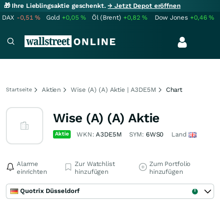
🎁 Ihre Lieblingsaktie geschenkt.
→ Jetzt Depot eröffnen
DAX
-0,51
%
Gold
+0,05
%
Öl (Brent)
+0,82
%
Dow Jones
+0,46
%
Aktien
Wise (A) (A) Aktie | A3DE5M
Chart
Startseite
Wise (A) (A) Aktie
Aktie
WKN:
A3DE5M
SYM:
6WS0
Land
Alarme
Zur Watchlist
Zum Portfolio
einrichten
hinzufügen
hinzufügen
Quotrix Düsseldorf