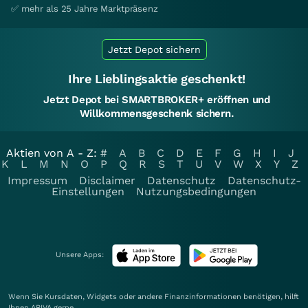
✅ mehr als 25 Jahre Marktpräsenz
Jetzt Depot sichern
Ihre Lieblingsaktie geschenkt!
Jetzt Depot bei SMARTBROKER+ eröffnen und
Willkommensgeschenk sichern.
Aktien von A - Z:
#
A
B
C
D
E
F
G
H
I
J
K
L
M
N
O
P
Q
R
S
T
U
V
W
X
Y
Z
Impressum
Disclaimer
Datenschutz
Datenschutz-
Einstellungen
Nutzungsbedingungen
Unsere Apps:
Wenn Sie Kursdaten, Widgets oder andere Finanzinformationen benötigen, hilft
Ihnen
ARIVA
gerne.