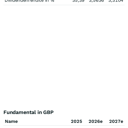
Dividendenrendite in %
35,39
3,5636
3,3104
Fundamental in GBP
Name
2025
2026e
2027e