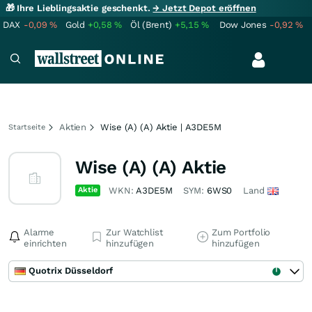
🎁 Ihre Lieblingsaktie geschenkt.
→ Jetzt Depot eröffnen
DAX
-0,09
%
Gold
+0,58
%
Öl (Brent)
+5,15
%
Dow Jones
-0,92
%
Aktien
Wise (A) (A) Aktie | A3DE5M
Startseite
Wise (A) (A) Aktie
Aktie
WKN:
A3DE5M
SYM:
6WS0
Land
Alarme
Zur Watchlist
Zum Portfolio
einrichten
hinzufügen
hinzufügen
Quotrix Düsseldorf