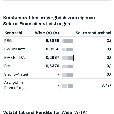
Kurskennzahlen im Vergleich zum eigenen
Sektor Finanzdienstleistungen
Kennzahl
Wise (A) (A)
Sektorendurchschn
PEG
5,8859
3,9
EV/Umsatz
0,0166
0,0
EV/EBITDA
0,2967
0,0
Beta
0,5370
0,7
Short-Anteil
-
0,0
Analysten-
-
3,77/5
Einstufung
Volatilität und Rendite für Wise (A) (A)