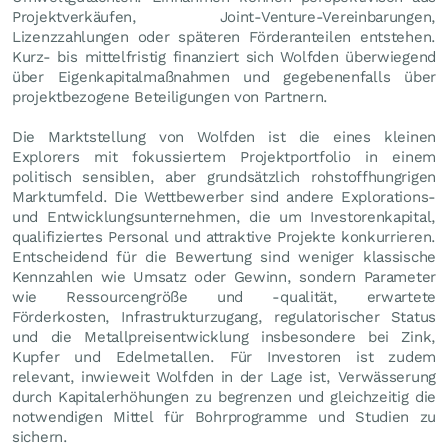
Projektverkäufen, Joint-Venture-Vereinbarungen,
Lizenzzahlungen oder späteren Förderanteilen entstehen.
Kurz- bis mittelfristig finanziert sich Wolfden überwiegend
über Eigenkapitalmaßnahmen und gegebenenfalls über
projektbezogene Beteiligungen von Partnern.
Die Marktstellung von Wolfden ist die eines kleinen
Explorers mit fokussiertem Projektportfolio in einem
politisch sensiblen, aber grundsätzlich rohstoffhungrigen
Marktumfeld. Die Wettbewerber sind andere Explorations-
und Entwicklungsunternehmen, die um Investorenkapital,
qualifiziertes Personal und attraktive Projekte konkurrieren.
Entscheidend für die Bewertung sind weniger klassische
Kennzahlen wie Umsatz oder Gewinn, sondern Parameter
wie Ressourcengröße und -qualität, erwartete
Förderkosten, Infrastrukturzugang, regulatorischer Status
und die Metallpreisentwicklung insbesondere bei Zink,
Kupfer und Edelmetallen. Für Investoren ist zudem
relevant, inwieweit Wolfden in der Lage ist, Verwässerung
durch Kapitalerhöhungen zu begrenzen und gleichzeitig die
notwendigen Mittel für Bohrprogramme und Studien zu
sichern.