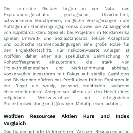
Die zentralen Risiken liegen in der Natur des
Explorationsgeschäfts: geologische Unsicherheit,
schwankende Metallpreise, mögliche Verzögerungen oder
Auflagen im Genehmigungsprozess sowie die Abhängigkeit
von Kapitalmärkten. Speziell bei Projekten in Nordamerika
spielen Umwelt- und Sozialstandards, lokale Akzeptanz
und politische Rahmenbedingungen eine große Rolle für
den Projektfortschritt. Für risikobewusste Anleger ist
Wolfden daher eher als spekulative Beimischung im
Rohstoffsegment einzuordnen, die stark von
Projektmeilensteinen und Marktstimmung abhängt.
Konservative Investoren mit Fokus auf stabile Cashflows
und Dividenden dürften das Profil eines frühen Explorers in
der Regel als wenig passend empfinden, während
chancenorientierte Anleger vor allem auf den Hebel eines
möglichen Wertzuwachses bei erfolgreicher
Projektentwicklung und günstigen Metallpreisen achten.
Wolfden Resources Aktien Kurs und Index
Vergleich
Das börsennotierte Unternehmen Wolfden Resources ist in