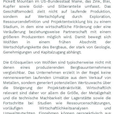
Pickett Mountain im US-Bundesstaat Maine, das Zink, Blei,
Kupfer sowie Gold- und Silberanteile umfasst. Das
Geschäftsmodell zielt nicht auf laufende Produktion,
sondern auf Wertschöpfung durch Exploration,
Ressourcendefinition und Projektentwicklung bis zu einem
Stadium, in dem eine wirtschaftliche Förderung oder eine
Veräußerung beziehungsweise Partnerschaft mit einem
größeren Produzenten möglich wird. Damit bewegt sich
Wolfden in einem frühen Abschnitt der
Wertschöpfungskette des Bergbaus, der stark von Geologie,
Genehmigungen und Kapitalzugang abhängt.
Die Erlösquellen von Wolfden sind typischerweise nicht mit
denen eines produzierenden Bergbauunternehmens
vergleichbar. Das Unternehmen erzielt in der Regel keine
nennenswerten laufenden Umsätze aus dem Verkauf von
Metallen, sondern generiert potenziellen Wertzuwachs über
die Steigerung der Projektattraktivität. Wirtschaftlich
relevant sind daher vor allem die Größe, der Metallgehalt
und die technische Machbarkeit der Lagerstätte sowie die
Fortschritte bei Studien wie Ressourcenschätzungen,
vorläufigen Wirtschaftlichkeitsanalysen und
Umweltgutachten. Einnahmen können perspektivisch aus