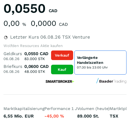
0,0550
CAD
0,00
0,0000
%
CAD
Letzter Kurs
06.08.26
TSX Venture
Wolfden Resources Aktie kaufen
Geldkurs
0,0550
CAD
Verkauf
Verlängerte
06.08.26
83.000
STK
Handelszeiten
Briefkurs
0,0600
CAD
07:30 bis 23:00 Uhr
Kauf
06.08.26
48.000
STK
Marktkapitalisierung
Performance 1 J
Volumen (heute)
Martktpla
6,55 Mio.
EUR
-45,00
%
89.000
St.
TSX