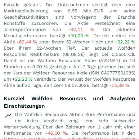
Kanada gelistet. Das Unternehmen verfügt über eine
Marktkapitalisierung von 6,55 Mio.
EUR
und seine
Geschäftsaktivitäten sind vorwiegend der Branche
Rohstoffe zuzuordnen. Die Aktie verzeichnet eine
Jahresperformance von
-42,11
%
. Die aktuelle
Monatsperformance beträgt
+10,00
%
. Derzeit notiert die
Aktie
-69,44
%
unter ihrem 52-Wochen Hoch und
+22,22
%
über ihrem 52-Wochen Tief. Der aktuelle Wolfden
Resources Realtimekurs (
06.08.26
) liegt bei 0,0550
C$
.
Damit ist die Wolfden Resources Aktie (A2DNA7) in 24
Stunden um
0,00
%
gestiegen. Auf 7 Tage gesehen hat sich
der Kurs der Wolfden Resources Aktie (ISIN CA9777501086)
um
+22,22
%
verändert. Der Verlust der Wolfden Resources
Aktie auf 30 Tage, seit dem 08.07.2026, beträgt
-15,38
%
.
Kursziel Wolfden Resources und Analysten
Einschätzungen
Die Wolfden Resources Aktien Kurs Performance und
ein Index Vergleich zeigt eine sehr schwache
Wertentwicklung über den Zeitraum von 1 Jahr mit einer
Performance von
-45,00
%
. Die Performance ist in den