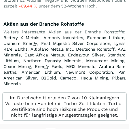
letzten 52 Wochen negativ und Wolfden Resources notiert
zurzeit
-69,44
%
unter dem 52-Wochen Hoch.
Aktien aus der Branche Rohstoffe
Weitere interesante Aktien aus der Branche Rohstoffe:
Battery X Metals
,
Almonty Industries
,
European Lithium
,
Uranium Energy
,
First Majestic Silver Corporation
,
Lynas
Rare Earths
,
Altiplano Metals Inc.
,
Deutsche Rohstoff
,
AVZ
Minerals
,
East Africa Metals
,
Endeavour Silver
,
Standard
Lithium
,
Northern Dynasty Minerals
,
Monument Mining
,
Coeur Mining
,
Energy Fuels
,
MGX Minerals
,
Arafura Rare
earths
,
American Lithium
,
Newmont Corporation
,
Pan
American Silver
,
B2Gold
,
Cameco
,
Hecla Mining
,
Pilbara
Minerals
Im Durchschnitt erleiden 7 von 10 Kleinanlegern
Verluste beim Handel mit Turbo-Zertifikaten. Turbo-
Zertifikate sind hoch risikoreiche Produkte und
nicht für langfristige Anlagestrategien geeignet.