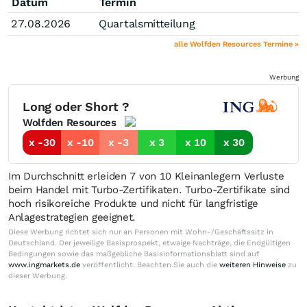
Datum
Termin
27.08.2026
Quartalsmitteilung
alle Wolfden Resources Termine »
Werbung
Long oder Short ?
Wolfden Resources
x -30
x -10
x -3
x 3
x 10
x 30
Im Durchschnitt erleiden 7 von 10 Kleinanlegern Verluste
beim Handel mit Turbo-Zertifikaten. Turbo-Zertifikate sind
hoch risikoreiche Produkte und nicht für langfristige
Anlagestrategien geeignet.
Diese Werbung richtet sich nur an Personen mit Wohn-/Geschäftssitz in
Deutschland. Der jeweilige Basisprospekt, etwaige Nachträge, die Endgültigen
Bedingungen sowie das maßgebliche Basisinformationsblatt sind auf
www.ingmarkets.de
veröffentlicht. Beachten Sie auch die
weiteren Hinweise
zu
dieser Werbung.