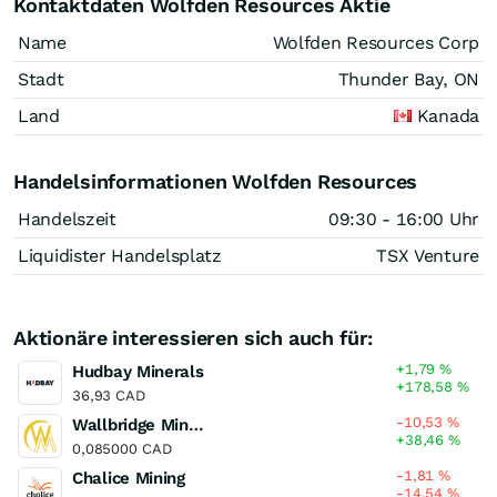
Kontaktdaten Wolfden Resources Aktie
Name
Wolfden Resources Corp
Stadt
Thunder Bay, ON
Land
Kanada
Handelsinformationen Wolfden Resources
Handelszeit
09:30 - 16:00 Uhr
Liquidister Handelsplatz
TSX Venture
Aktionäre interessieren sich auch für:
+1,79
%
Hudbay Minerals
+178,58
%
36,93 CAD
-10,53
%
Wallbridge Mining
+38,46
%
0,085000 CAD
-1,81
%
Chalice Mining
-14,54
%