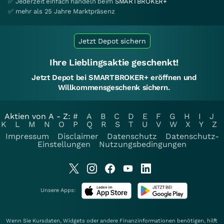
✅ Jederzeit einfach handeln beim
SMARTBROKER+
✅ mehr als 25 Jahre Marktpräsenz
Jetzt Depot sichern
Ihre Lieblingsaktie geschenkt!
Jetzt Depot bei SMARTBROKER+ eröffnen und
Willkommensgeschenk sichern.
Aktien von A - Z:
#
A
B
C
D
E
F
G
H
I
J
K
L
M
N
O
P
Q
R
S
T
U
V
W
X
Y
Z
Impressum
Disclaimer
Datenschutz
Datenschutz-
Einstellungen
Nutzungsbedingungen
Unsere Apps:
Wenn Sie Kursdaten, Widgets oder andere Finanzinformationen benötigen, hilft