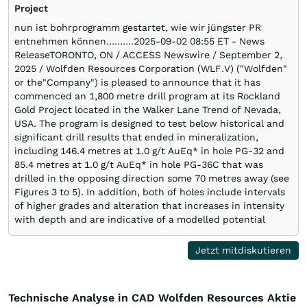
Project
nun ist bohrprogramm gestartet, wie wir jüngster PR
entnehmen können..........2025-09-02 08:55 ET - News
ReleaseTORONTO, ON / ACCESS Newswire / September 2,
2025 / Wolfden Resources Corporation (WLF.V) ("Wolfden"
or the"Company") is pleased to announce that it has
commenced an 1,800 metre drill program at its Rockland
Gold Project located in the Walker Lane Trend of Nevada,
USA. The program is designed to test below historical and
significant drill results that ended in mineralization,
including 146.4 metres at 1.0 g/t AuEq* in hole PG-32 and
85.4 metres at 1.0 g/t AuEq* in hole PG-36C that was
drilled in the opposing direction some 70 metres away (see
Figures 3 to 5). In addition, both of holes include intervals
of higher grades and alteration that increases in intensity
with depth and are indicative of a modelled potential
higher grade system at depth.............
https://www.stockwatch.com/News/Item/Z-C!WLF-
Jetzt mitdiskutieren
3727734/C/WLF SK gestern......................cad 0,16 hbg55Bild:
https://img.wallstreet-online.de/smilies/look.gif
Technische Analyse in CAD Wolfden Resources Aktie