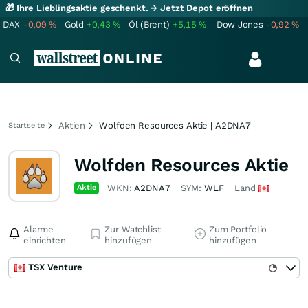
🎁 Ihre Lieblingsaktie geschenkt.
→ Jetzt Depot eröffnen
DAX
-0,09
%
Gold
+0,43
%
Öl (Brent)
+5,15
%
Dow Jones
-0,92
%
Aktien
Wolfden Resources Aktie | A2DNA7
Startseite
Wolfden Resources Aktie
Aktie
WKN:
A2DNA7
SYM:
WLF
Land
Alarme
Zur Watchlist
Zum Portfolio
einrichten
hinzufügen
hinzufügen
TSX Venture