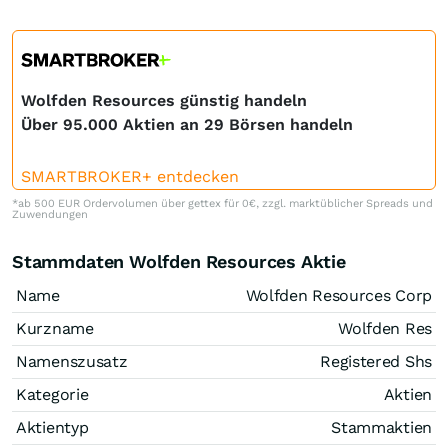
Wolfden Resources günstig handeln
Über 95.000 Aktien an 29 Börsen handeln
SMARTBROKER+ entdecken
*ab 500 EUR Ordervolumen über gettex für 0€, zzgl. marktüblicher Spreads und
Zuwendungen
Stammdaten Wolfden Resources Aktie
Name
Wolfden Resources Corp
Kurzname
Wolfden Res
Namenszusatz
Registered Shs
Kategorie
Aktien
Aktientyp
Stammaktien